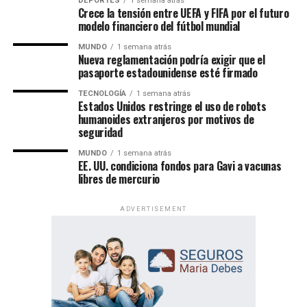
DEPORTES
1 semana atrás
Crece la tensión entre UEFA y FIFA por el futuro
modelo financiero del fútbol mundial
MUNDO
1 semana atrás
Nueva reglamentación podría exigir que el
pasaporte estadounidense esté firmado
TECNOLOGÍA
1 semana atrás
Un evento de alcance mundial
Estados Unidos restringe el uso de robots
humanoides extranjeros por motivos de
seguridad
Las Asambleas Regionales “Felices para siempre” se
celebran en más de 230 países, mediante la organización
MUNDO
1 semana atrás
EE. UU. condiciona fondos para Gavi a vacunas
de más de 6,000 asambleas presentadas en más de 500
libres de mercurio
idiomas.
ADVERTISEMENT
Por su parte, las Asambleas Internacionales ofrecerán el
programa en 36 idiomas, incluidos 11 lenguas de señas,
permitiendo que personas de diversas culturas e idiomas
participen de un mismo contenido bíblico.
Además del programa espiritual, los delegados