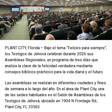
audiencia pública. Aunque no llegaba a ninguna conclusión,
el informe del año pasado decía que los avistamientos de
FANI probablemente carecían de una explicación única.
Según el informe, se necesitan más datos y análisis para
determinar si representan algún sistema aéreo exótico
desarrollado por una entidad secreta del Gobierno
estadounidense o comercial, o por una potencia extranjera
PLANT CITY, Florida.– Bajo el tema “Felices para siempre”,
como
China o Rusia
.
los Testigos de Jehová celebran durante 2026 sus
Asambleas Regionales, un programa de tres días que
Los analistas de defensa e inteligencia tampoco han
analiza la clave de la felicidad verdadera mediante
descartado aún un origen extraterrestre para ningún caso
consejos bíblicos prácticos para la vida diaria y el futuro.
de FANI, según dijeron altos cargos estadounidenses a
los periodistas antes de la publicación del informe el año
Las asambleas se realizan en diferentes ciudades y fines
pasado, aunque el propio documento evitaba cualquier
de semana a lo largo del año. En el área de Plant City, una
referencia explícita a tales posibilidades.
de las sedes habituales es el Salón de Asambleas de los
Testigos de Jehová, ubicado en 1904 N Frontage Rd.,
No obstante, el informe marcó un punto de inflexión para
Plant City, FL 33563.
el
Gobierno
estadounidense tras décadas dedicadas a