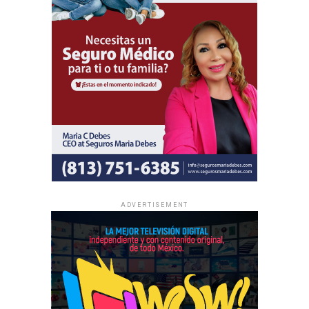
internacionales participarán en actividades de predicación
local y en oportunidades de intercambio de ánimo con
hermanos de distintas partes del mundo.
Al igual que las asambleas regionales, la entrada a todas
las asambleas internacionales es completamente gratuita
y no se realizan colectas de dinero.
La información oficial sobre fechas, lugares y el programa
completo de las Asambleas Regionales e Internacionales
está disponible en JW.ORG.
ADVERTISEMENT