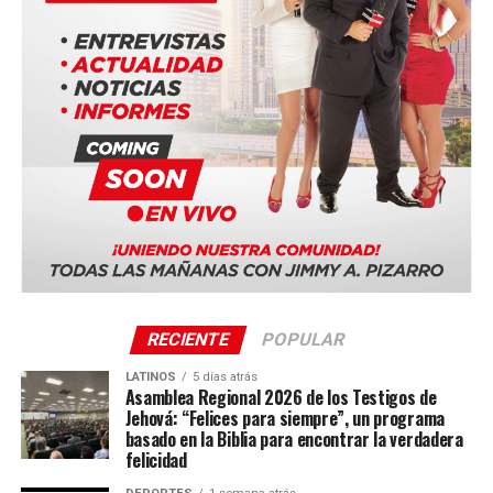
Duala, Camerún
Bucarest, Rumania
Ciudad de Panamá, Panamá (Panama Convention
Center)
Quito, Ecuador
Sevilla, España
La serie mundial también incluye sedes en Costa Rica,
Portugal, Sudáfrica y Tailandia.
RECIENTE
POPULAR
LATINOS
5 días atrás
Asamblea Regional 2026 de los Testigos de
Jehová: “Felices para siempre”, un programa
basado en la Biblia para encontrar la verdadera
felicidad