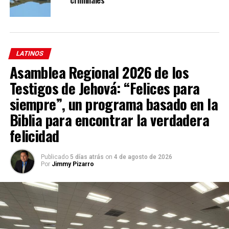
de Identificación y Gestión de Objetos Aerotransportados.
LATINOS
Asamblea Regional 2026 de los
Testigos de Jehová: “Felices para
siempre”, un programa basado en la
Biblia para encontrar la verdadera
felicidad
Ronald Moultrie
, que supervisa el nuevo grupo como
subsecretario de
Defensa de los Estados Unidos para
Publicado
5 días atrás
on
4 de agosto de 2026
la inteligencia y la seguridad
, es uno de los dos
Por
Jimmy Pizarro
responsables llamados a testificar durante la audiencia
del martes. El otro es
Scott Bray
, subdirector de
inteligencia naval.
Ambos debían testificar a puerta cerrada después de la