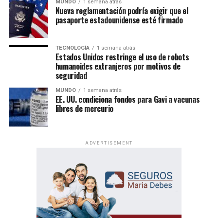
abrieron en baja.
MUNDO
1 semana atrás
Nueva reglamentación podría exigir que el
El DAX alemán cayó 1,1%, el FTSE británico bajó
pasaporte estadounidense esté firmado
0,4% y los futuros del S&P 500 perdieron 0,5%.
En Asia, el Nikkei japonés subió 0,3%, mientras que
TECNOLOGÍA
1 semana atrás
Estados Unidos restringe el uso de robots
el Hang Seng y el Shanghai Composite
humanoides extranjeros por motivos de
retrocedieron 0,5%.
seguridad
MUNDO
1 semana atrás
EE. UU. condiciona fondos para Gavi a vacunas
libres de mercurio
ADVERTISEMENT