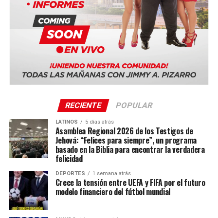
afirmó Stephen Innes, de SPI Asset
Management.
RECIENTE
POPULAR
LATINOS
5 días atrás
Asamblea Regional 2026 de los Testigos de
Jehová: “Felices para siempre”, un programa
basado en la Biblia para encontrar la verdadera
felicidad
DEPORTES
1 semana atrás
Crece la tensión entre UEFA y FIFA por el futuro
Impacto en los mercados
modelo financiero del fútbol mundial
Las bolsas europeas y los futuros de Wall Street