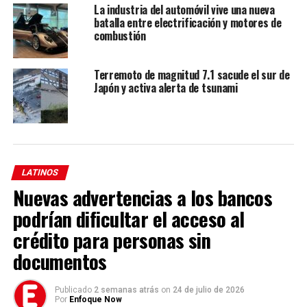
presupuesto sea aprobado antes del 4 de julio,
La industria del automóvil vive una nueva
batalla entre electrificación y motores de
destacando que representa un paso clave hacia una
combustión
economía más fuerte y una frontera más segura. Sin
embargo, la votación final sigue siendo incierta, con
sectores críticos que acusan al plan de favorecer a los
Terremoto de magnitud 7.1 sacude el sur de
Japón y activa alerta de tsunami
más ricos y desmantelar políticas sociales esenciales.
TEMAS RELACIONADOS:
EEUU
ESTADOS UNIDOS
HOME
MUNDO
USA
LATINOS
VER SIGUIENTE
Las 10 fortunas más grandes del mundo en julio 2025,
Nuevas advertencias a los bancos
según Forbes
podrían dificultar el acceso al
NO TE PIERDAS
crédito para personas sin
Top 10: mujeres más ricas del mundo sin herencias
familiares
documentos
Publicado
2 semanas atrás
on
24 de julio de 2026
Enfoque Now
Por
Enfoque Now