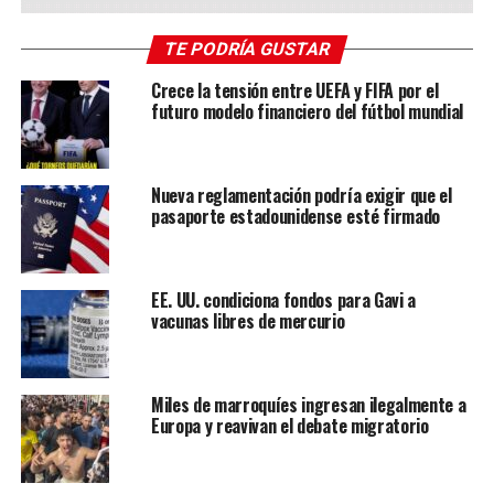
asignadas. Incluso algunos senadores republicanos, como
TE PODRÍA GUSTAR
Thom Tillis, expresaron su rechazo al proyecto,
advirtiendo sobre su impacto negativo en millones de
Crece la tensión entre UEFA y FIFA por el
ciudadanos y anunciando su retiro de la política.
futuro modelo financiero del fútbol mundial
Nueva reglamentación podría exigir que el
pasaporte estadounidense esté firmado
EE. UU. condiciona fondos para Gavi a
vacunas libres de mercurio
Miles de marroquíes ingresan ilegalmente a
Europa y reavivan el debate migratorio
Trump ha presionado públicamente para que el