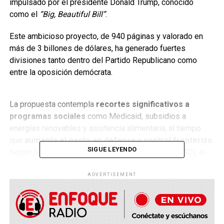
impulsado por el presidente Donald Trump, conocido
como el
“Big, Beautiful Bill”
.
Este ambicioso proyecto, de 940 páginas y valorado en
más de 3 billones de dólares, ha generado fuertes
divisiones tanto dentro del Partido Republicano como
entre la oposición demócrata.
La propuesta contempla
recortes significativos a
programas sociales
como Medicaid, subsidios a
energías renovables y asistencia alimentaria, al tiempo
que
aumenta el gasto en defensa y control fronterizo
.
SIGUE LEYENDO
Según la Oficina de Presupuesto del Congreso (CBO), el
plan podría incrementar la deuda nacional en 3,3 billones
de dólares hacia 2034.
ADVERTISEMENT
El debate en el Senado se ha visto marcado por maniobras
dilatorias de los demócratas, quienes forzaron la lectura
completa del texto y agotaron las horas de debate