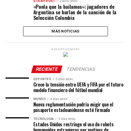
STICKY POST
2 años atrás
«Ponla que la bailamos»: jugadores de
Argentina se burlan de la canción de la
Selección Colombia
MÁS NOTICIAS
ADVERTISEMENT
RECIENTE
TENDENCIAS
DEPORTES
3 días atrás
Crece la tensión entre UEFA y FIFA por el futuro
modelo financiero del fútbol mundial
MUNDO
3 días atrás
Nueva reglamentación podría exigir que el
pasaporte estadounidense esté firmado
TECNOLOGÍA
3 días atrás
Estados Unidos restringe el uso de robots
humanoides extranjeros por motivos de