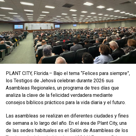
En 1978 salió de la cárcel y viajó al Perú donde secuestró
y violó en Ayacucho a al menos 100 niñas. Allí un grupo de
indígenas lo capturó y entregó a las autoridades judiciales.
El gobierno del Perú lo deportó al Ecuador.
El Monstruo
de los Andes declaró que sus víctimas eran niñas
indígenas y no ‘blancas’ porque “sus padres vigilaban
demasiado”.
PLANT CITY, Florida.– Bajo el tema “Felices para siempre”,
En 1980, el desbordamiento de un río en Ambato, en
los Testigos de Jehová celebran durante 2026 sus
Ecuador, reveló la existencia de cuerpos de niñas
Asambleas Regionales, un programa de tres días que
enterrados en los márgenes pluviales
y
analiza la clave de la felicidad verdadera mediante
correspondientes con víctimas denunciadas como
consejos bíblicos prácticos para la vida diaria y el futuro.
desaparecidas. Las autoridades policiales abrieron una
investigación que no produjo resultados.
Las asambleas se realizan en diferentes ciudades y fines
de semana a lo largo del año. En el área de Plant City, una
Durante los días del desbordamiento fue atacada una
de las sedes habituales es el Salón de Asambleas de los
mujer llamada
Carvina Poveda
y su hija de 12 años. Ante