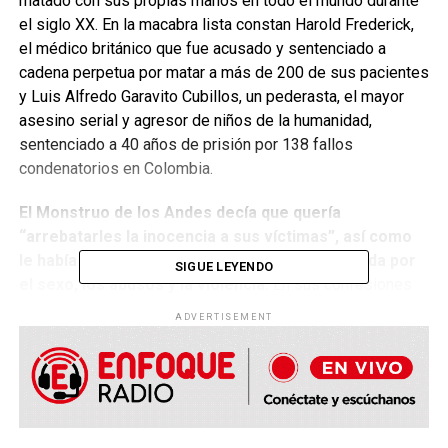
matado con sus propias manos en todo el mundo durante
el siglo XX. En la macabra lista constan Harold Frederick,
el médico británico que fue acusado y sentenciado a
cadena perpetua por matar a más de 200 de sus pacientes
y Luis Alfredo Garavito Cubillos, un pederasta, el mayor
asesino serial y agresor de niños de la humanidad,
sentenciado a 40 años de prisión por 138 fallos
condenatorios en Colombia.
El Monstruo de los Andes decía que quería
“arrebatarles la inocencia a sus víctimas”, así como
le había sucedido a él, cuya vida estuvo marcada por
SIGUE LEYENDO
el sexo, los abusos y la violencia.
En sus confesiones
se recoge que el delincuente se justificaba diciendo:
ADVERTISEMENT
“Perdí mi inocencia a la edad de ocho años, así que decidí
hacer lo mismo a tantas muchachas jóvenes como
pudiera”.
Pedro Alonso López nació el 8 de octubre de 1948 en el