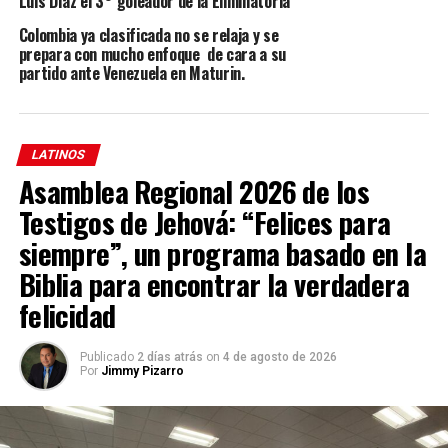
Luis Díaz el 3° goleador de la Eliminatoria
niñas que capturaba, en su términos, por tener mirada
inocente.
Colombia ya clasificada no se relaja y se
prepara con mucho enfoque de cara a su
partido ante Venezuela en Maturin.
LATINOS
Asamblea Regional 2026 de los
Testigos de Jehová: “Felices para
siempre”, un programa basado en la
Biblia para encontrar la verdadera
felicidad
Publicado
2 días atrás
on
4 de agosto de 2026
Por
Jimmy Pizarro