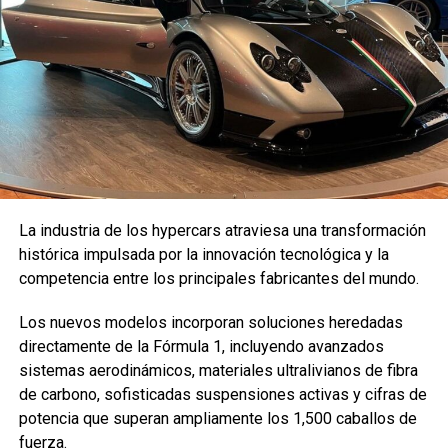
TEMAS RELACIONADOS:
AGRICULTURA
ARABIA SAUDI
BIN SALMAN
CIUDAD
LINEA RECTA
MOHAMMED
NEOM
SIN CALLES
SIN COCHES
SOSTENIBLE
THE LINE
La industria de los hypercars atraviesa una transformación
histórica impulsada por la innovación tecnológica y la
VER SIGUIENTE
competencia entre los principales fabricantes del mundo.
Cómo poner tu COCHE EN MARCHA tras una gran NEVADA
NO TE PIERDAS
Los nuevos modelos incorporan soluciones heredadas
Estas CINCO PATENTES ofrecen pistas sobre qué
directamente de la Fórmula 1, incluyendo avanzados
equipamiento tendría un AUTOMÓVIL DE APPLE
sistemas aerodinámicos, materiales ultralivianos de fibra
de carbono, sofisticadas suspensiones activas y cifras de
potencia que superan ampliamente los 1,500 caballos de
Enfoque Now
fuerza.