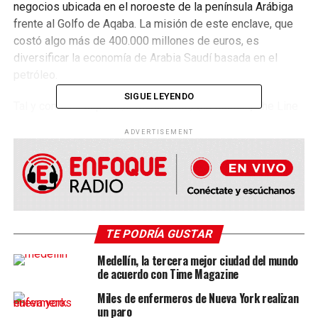
negocios ubicada en el noroeste de la península Arábiga
frente al Golfo de Aqaba. La misión de este enclave, que
costó algo más de 400.000 millones de euros, es
diversificar la economía de Arabia Saudí basada en el
petróleo.
SIGUE LEYENDO
Tal y como ha explicado Mohammed bin Salman, The Line
es la primera ciudad que, en 150 años, se ha diseñado en
ADVERTISEMENT
torno a las personas en vez de a las carreteras. El
proyecto consiste en diseñar varias comunidades
hiperconectadas alrededor de la naturaleza en las que no
habrá espacio para los coches: es su respuesta a los
problemas de infraestructuras, contaminación, tráfico y
congestión humana.
TE PODRÍA GUSTAR
Una ciudad de capas
Medellín, la tercera mejor ciudad del mundo
de acuerdo con Time Magazine
La ciudad es una línea recta de 170 kilómetros que va
Miles de enfermeros de Nueva York realizan
desde la costa del Mar Rojo hasta las montañas y estará
un paro