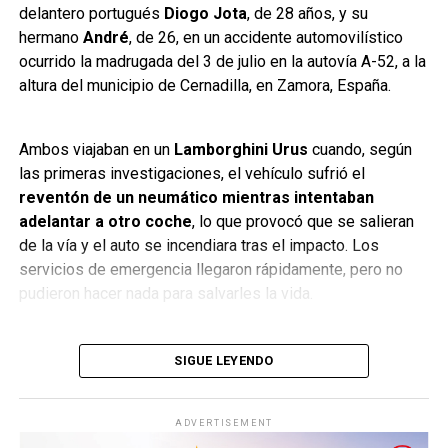
#Fórmula1 #Innovación #AutosDeLujo #EnfoqueNow
delantero portugués
Diogo Jota
, de 28 años, y su
hermano
André
, de 26, en un accidente automovilístico
ocurrido la madrugada del 3 de julio en la autovía A-52, a la
altura del municipio de Cernadilla, en Zamora, España.
Ambos viajaban en un
Lamborghini Urus
cuando, según
las primeras investigaciones, el vehículo sufrió el
reventón de un neumático mientras intentaban
adelantar a otro coche
, lo que provocó que se salieran
de la vía y el auto se incendiara tras el impacto. Los
servicios de emergencia llegaron rápidamente, pero no
pudieron hacer nada para salvarles la vida.
Diogo Jota, figura del Liverpool FC y de la selección de
SIGUE LEYENDO
Portugal, había contraído matrimonio apenas 11 días antes
del accidente y era padre de tres hijos. Su hermano André
ADVERTISEMENT
también era futbolista profesional en la Segunda División