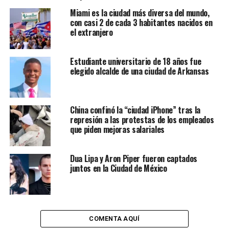
compuesta por capas:
Miami es la ciudad más diversa del mundo,
con casi 2 de cada 3 habitantes nacidos en
Capa peatonal: estará a nivel del suelo y no tendrá
el extranjero
tráfico ya que las carreteras y las calles se
sustituirán por plazas y bulevares llenos de
Estudiante universitario de 18 años fue
espacios verdes.
elegido alcalde de una ciudad de Arkansas
Capa de servicios: será el primer subnivel, donde,
oculta a la vista, se alojará toda la infraestructura
vital con las viviendas, los comercios, las calles,
China confinó la “ciudad iPhone” tras la
represión a las protestas de los empleados
etc. Nadie vivirá a más de cinco minutos a pie de
que piden mejoras salariales
los servicios y tiendas que necesita.
Capa de columna: se situará debajo de las
Dua Lipa y Aron Piper fueron captados
anteriores y se destinará al transporte de
juntos en la Ciudad de México
pasajeros y carga mediante sistemas de alta
velocidad. El viaje más largo será de 20 minutos.
Centrada en la agricultura
COMENTA AQUÍ
The Line estará impulsada única y exclusivamente por