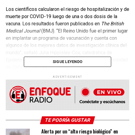
Los científicos calcularon el riesgo de hospitalización y de
muerte por COVID-19 luego de una o dos dosis de la
vacuna. Los resultados fueron publicados en
The British
Medical Journal
(BMJ). “El Reino Unido fue el primer lugar
en implantar un programa de vacunación y cuenta con
algunos de los mejores datos de investigación clínica del
mundo”, señaló Julia Hippisley-Cox, catedrática de
Epidemiología Clínica y Práctica General de la Universidad
SIGUE LEYENDO
de Oxford, coautora del trabajo.
ADVERTISEMENT
Los investigadores usaron un conjunto de datos
nacionales interconectados: la atención primaria, la
inmunización nacional, las pruebas de COVID-19, el
registro de fallecidos y los datos de episodios
hospitalarios. El objetivo de los científicos fue analizar una
muestra de más de 6,9 millones de adultos vacunados, de
TE PODRÍA GUSTAR
los cuales 5,2 millones tenían ambas dosis de vacunas.
Alerta por un “alto riesgo biológico” en
Esta muestra incluía 2.031 muertes por Covid-19 y 1.929