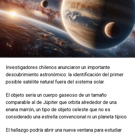
Las razones de riesgo por causas específicas fueron
más altas para los pacientes con síndrome de Down
(aumento de 12,7 veces), trasplante de riñón (8,1
veces), anemia de células falciformes (7,7 veces),
residencia en residencias de ancianos (4,1 veces),
quimioterapia (4,3 veces) ,
VIH / SIDA (3,3 veces),
cirrosis hepática (3,0 veces), enfermedades neurológicas
(2,6 veces), trasplante reciente de médula ósea (2,5
veces), demencia (2,2 veces) y enfermedad de Parkinson
Investigadores chilenos anunciaron un importante
(2,2 veces).
descubrimiento astronómico: la identificación del primer
posible satélite natural fuera del sistema solar.
Es para destacar que hubo
pocas hospitalizaciones o
muertes relacionadas con la COVID-19 en el grupo
El objeto sería un cuerpo gaseoso de un tamaño
que había recibido la segunda dosis de cualquier
comparable al de Júpiter que orbita alrededor de una
vacuna
. “Este enorme estudio nacional de más de 5
enana marrón, un tipo de objeto celeste que no es
millones de personas inoculadas con dos dosis en todo el
considerado una estrella convencional ni un planeta típico.
Reino Unido descubrió que una pequeña minoría de
personas sigue estando en riesgo de hospitalización y
El hallazgo podría abrir una nueva ventana para estudiar