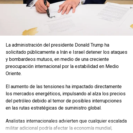
había una asociación entre obesidad, apnea del sueño y el
abuso de alcohol con el desarrollo de esa grave
complicación.
La mediana de edad de los pacientes incluidos en el
estudio (2.327) fue de 42 años. Casi el 60% eran
La administración del presidente Donald Trump ha
varones.
Las comorbilidades previas más frecuentes
solicitado públicamente a Irán e Israel detener los ataques
fueron obesidad (21%), hipertensión (13%), asma
y bombardeos mutuos, en medio de una creciente
(10%) y diabetes (5,%)
. Los pacientes incluidos tuvieron
preocupación internacional por la estabilidad en Medio
síntomas una mediana de 7 días antes de ser
Oriente.
diagnosticados mediante el hisopado con la técnica de
PCR. Al ingreso, la radiografía de tórax fue patológica en el
El aumento de las tensiones ha impactado directamente
90% de los casos, observando diferencias significativas
los mercados energéticos, impulsando al alza los precios
en la mayoría de los parámetros de laboratorio al ingreso
del petróleo debido al temor de posibles interrupciones
entre los pacientes que desarrollaron fracaso respiratorio
en las rutas estratégicas de suministro global.
y los que no.
Analistas internacionales advierten que cualquier escalada
Los autores del trabajo analizaron las variables asociadas
militar adicional podría afectar la economía mundial,
con el desarrollo de fracaso ventilatorio. Hubo tres causas