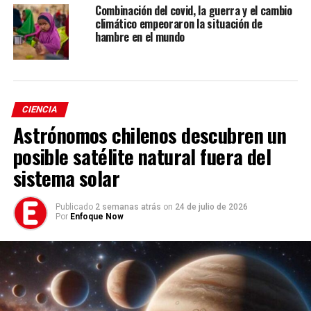
algoritmos de riesgo
incluyeron edad, sexo, origen
Combinación del covid, la guerra y el cambio
climático empeoraron la situación de
étnico, privaciones económicas, índice de masa corporal,
hambre en el mundo
una variedad de comorbilidades y tasa de infección por
SARS-CoV-2.
CIENCIA
Astrónomos chilenos descubren un
posible satélite natural fuera del
sistema solar
Publicado
2 semanas atrás
on
24 de julio de 2026
Por
Enfoque Now
La incidencia de la mortalidad por coronavirus
aumentó con la edad y la mala situación económica, el
sexo masculino y el origen étnico indio y paquistaní.