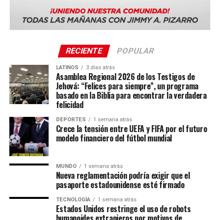
VER SIGUIENTE
Terremoto de magnitud 5,8 sacudió el sureste de
Australia
NO TE PIERDAS
RECIENTE
POPULAR
Escudo protector generado por la Vitamina D contra el
COVID-19
LATINOS
3 días atrás
Asamblea Regional 2026 de los Testigos de
Jehová: “Felices para siempre”, un programa
basado en la Biblia para encontrar la verdadera
Enfoque Now
felicidad
DEPORTES
1 semana atrás
Crece la tensión entre UEFA y FIFA por el futuro
Enfoque Now es una plataforma digital dedicada a conectar e
modelo financiero del fútbol mundial
informar a la comunidad latina acerca de los acontecimientos
que suceden a nivel local e internacional.
MUNDO
1 semana atrás
Nueva reglamentación podría exigir que el
pasaporte estadounidense esté firmado
TECNOLOGÍA
1 semana atrás
Estados Unidos restringe el uso de robots
humanoides extranjeros por motivos de