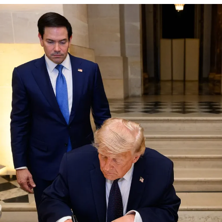
Estudios recientes de la Sociedad Española de Medicina
Interna (SEMI) también alertaron sobre el riesgo de
hospitalización entre los jóvenes vacunados y no
vacunados. A través de ese informe se identificó que
un
15% de los pacientes jóvenes ingresados
desarrollaron insuficiencia o fracaso respiratorio
, que
es la principal causa de muerte en los pacientes con
infección por el coronavirus. Se describió también que