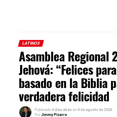
LATINOS
Asamblea Regional 2
Jehová: “Felices par
basado en la Biblia p
verdadera felicidad
Publicado
4 días atrás
on
4 de agosto de 2026
Por
Jimmy Pizarro