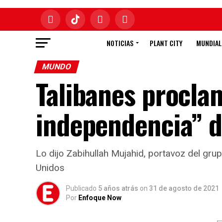
NOTICIAS
PLANT CITY
MUNDIAL
MUNDO
Talibanes procla
independencia” d
Lo dijo Zabihullah Mujahid, portavoz del gru
Unidos
Publicado
5 años atrás
on
31 de agosto de 2021
Por
Enfoque Now