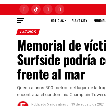
NOTICIAS
PLANT CITY
MUNDIAL
LATINOS
Memorial de víct
Surfside podría 
frente al mar
Queda a unos 300 metros del lugar de la trag
encontraba el condominio Champlain Towers So
Publicado
5 años atrás
on
19 de agosto de 2021