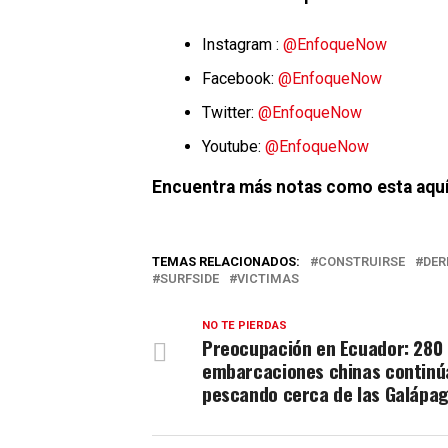
Instagram :
@EnfoqueNow
Facebook:
@EnfoqueNow
Twitter:
@EnfoqueNow
Youtube:
@EnfoqueNow
Encuentra más notas como esta aquí
TEMAS RELACIONADOS:
CONSTRUIRSE
DE
SURFSIDE
VICTIMAS
NO TE PIERDAS
Preocupación en Ecuador: 280
embarcaciones chinas continú
pescando cerca de las Galápa