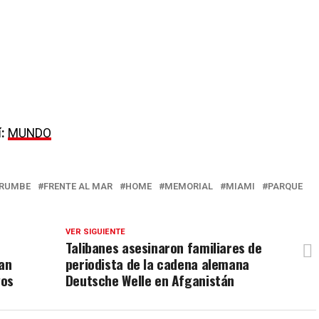
:
MUNDO
RRUMBE
FRENTE AL MAR
HOME
MEMORIAL
MIAMI
PARQUE
VER SIGUIENTE
Talibanes asesinaron familiares de
an
periodista de la cadena alemana
gos
Deutsche Welle en Afganistán