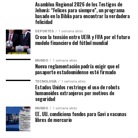
Asamblea Regional 2026 de los Testigos de
Jehová: “Felices para siempre”, un programa
basado en la Biblia para encontrar la verdadera
felicidad
DEPORTES
1 semana atrás
Crece la tensión entre UEFA y FIFA por el futuro
modelo financiero del fútbol mundial
MUNDO
1 semana atrás
Nueva reglamentación podría exigir que el
pasaporte estadounidense esté firmado
Un evento de alcance mundial
TECNOLOGÍA
1 semana atrás
Estados Unidos restringe el uso de robots
Las Asambleas Regionales “Felices para siempre” se
humanoides extranjeros por motivos de
seguridad
celebran en más de 230 países, mediante la organización
de más de 6,000 asambleas presentadas en más de 500
MUNDO
1 semana atrás
EE. UU. condiciona fondos para Gavi a vacunas
idiomas.
libres de mercurio
Por su parte, las Asambleas Internacionales ofrecerán el
programa en 36 idiomas, incluidos 11 lenguas de señas,