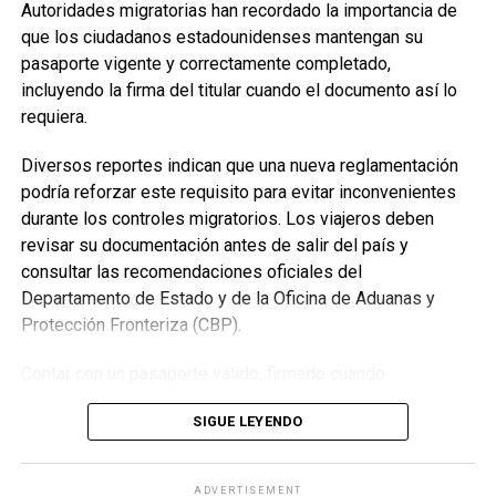
Autoridades migratorias han recordado la importancia de
enseñanzas divinas y los beneficios que estas aportan a
que los ciudadanos estadounidenses mantengan su
la vida de quienes las aplican.
Enfoque Now es una plataforma digital dedicada a conectar e
pasaporte vigente y correctamente completado,
informar a la comunidad latina acerca de los acontecimientos
incluyendo la firma del titular cuando el documento así lo
Durante los tres días, los asistentes podrán disfrutar de
que suceden a nivel local e internacional.
requiera.
discursos basados en la Biblia, entrevistas, videos cortos
y consejos prácticos sobre las enseñanzas de Jesús para
Diversos reportes indican que una nueva reglamentación
la vida diaria.
podría reforzar este requisito para evitar inconvenientes
durante los controles migratorios. Los viajeros deben
Las fechas, horarios y sedes de cada asamblea regional
revisar su documentación antes de salir del país y
pueden consultarse mediante el Buscador de Asambleas
consultar las recomendaciones oficiales del
Regionales disponible en el sitio oficial JW.ORG, donde
Departamento de Estado y de la Oficina de Aduanas y
también se encuentra el programa completo del evento.
Protección Fronteriza (CBP).
Asambleas Internacionales reunirán delegados de
Contar con un pasaporte válido, firmado cuando
diversos países
corresponda y en buen estado puede evitar retrasos o
SIGUE LEYENDO
Como parte del programa mundial de 2026, los Testigos
problemas durante el ingreso a Estados Unidos.
de Jehová también celebrarán 19 Asambleas
Internacionales, distribuidas en 13 países, donde miles de
ADVERTISEMENT