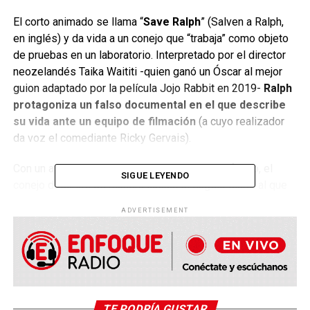
El corto animado se llama “
Save Ralph
” (Salven a Ralph,
en inglés) y da vida a un conejo que “trabaja” como objeto
de pruebas en un laboratorio. Interpretado por el director
neozelandés Taika Waititi -quien ganó un Óscar al mejor
guion adaptado por la película Jojo Rabbit en 2019-
Ralph
protagoniza un falso documental en el que describe
su vida ante un equipo de filmación
(a cuyo realizador
da voz el comediante Ricky Gervais).
Con un apartamento anodino y gris como trasfondo, el
SIGUE LEYENDO
conejo describe de manera casual el flagelo diario al que
es sometido. “
Estoy ciego del ojo derecho y estoy
ADVERTISEMENT
sordo de mi oreja derecha también. En realidad, solo
escucho un pitido agudo. ¿Bastante molesto, no?
”,
dice luego de emularlo.
TE PODRÍA GUSTAR