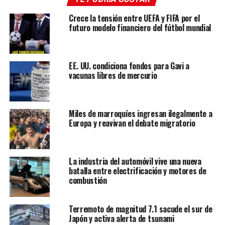
Crece la tensión entre UEFA y FIFA por el
futuro modelo financiero del fútbol mundial
EE. UU. condiciona fondos para Gavi a
vacunas libres de mercurio
El personaje luego describe otras consecuencias que las
pruebas han dejado en su cuerpo, pero busca mostrarse
Miles de marroquíes ingresan ilegalmente a
resiliente dado que “los humanos son superiores a los
Europa y reavivan el debate migratorio
animales” y el propósito de los conejos es ser
funcionales a sus deseos.
La industria del automóvil vive una nueva
Pero el mensaje también transmite resignación. “Mi padre,
batalla entre electrificación y motores de
mi madre y mis hermanos, todos han sido conejos de
combustión
prueba. Y todos murieron haciendo su trabajo, como lo haré
yo. Eso está bien. Las pruebas son para lo que nacimos,
Terremoto de magnitud 7.1 sacude el sur de
nos hace felices”, asegura, antes de dar un largo suspiro.
Japón y activa alerta de tsunami