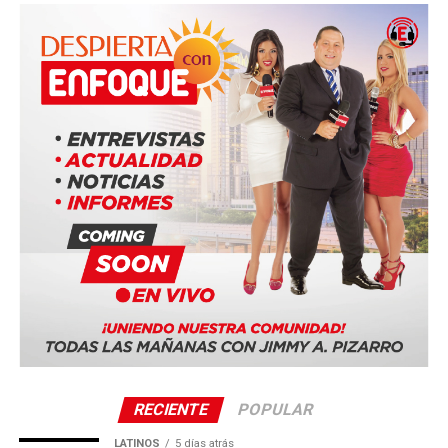
delegados compartirán un mismo programa basado en la
Biblia bajo el lema “Felices para siempre”.
Entre las ciudades anfitrionas confirmadas se encuentran:
Duala, Camerún
Bucarest, Rumania
Ciudad de Panamá, Panamá (Panama Convention
Center)
Quito, Ecuador
Sevilla, España
La serie mundial también incluye sedes en Costa Rica,
Portugal, Sudáfrica y Tailandia.
RECIENTE
POPULAR
LATINOS
5 días atrás