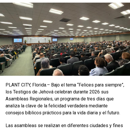
la leyenda con la que concluye el video.
En la publicación que acompaña al video, la ONG destaca
que “pese a estar prohibido en 40 países, la práctica es
completamente legal en la mayor parte del mundo e
incluso está volviendo en algunas regiones, sometiendo a
miles de animales a sufrimientos y muertes innecesarias”.
En esa línea, Jeffrey Flocken, el presidente de la
organización, pidió “aunar esfuerzos para prohibir la
práctica a nivel global”. “Actualmente hay numerosos
abordajes confiables que no utilizan animales para
PLANT CITY, Florida.– Bajo el tema “Felices para siempre”,
comprobar la seguridad de los productos, por lo que no
los Testigos de Jehová celebran durante 2026 sus
hay excusas para que animales como Ralph sufran”,
Asambleas Regionales, un programa de tres días que
agregó. De la campaña también participaron los actores
analiza la clave de la felicidad verdadera mediante
Zac Efron, Pom Klementieff, Tricia Helfer y Olivia Munn.
consejos bíblicos prácticos para la vida diaria y el futuro.
La organización indicó que los objetivos de la campaña
Las asambleas se realizan en diferentes ciudades y fines
están puestos sobre todo en 16 países, entre ellos Brasil,