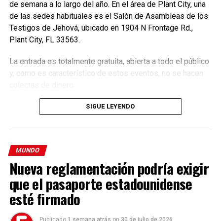
de semana a lo largo del año. En el área de Plant City, una
Canadá, Chile, México y Sudáfrica, además de 10 naciones
de las sedes habituales es el Salón de Asambleas de los
ubicadas en el sudeste asiático.
Testigos de Jehová, ubicado en 1904 N Frontage Rd.,
Plant City, FL 33563.
“La HSI también defiende las prohibiciones existentes
ante situaciones como las que tienen lugar en Europa,
La entrada es totalmente gratuita, abierta a todo el público
donde las autoridades están intentando explotar un vacío
y, como es característico de estos eventos, no se hacen
legal para demandar nuevas pruebas en animales bajo una
colectas de dinero.
ley de químicos. Salven a Ralph echará luz sobre las
prácticas de todos estos países, llevándolos al futuro sin
SIGUE LEYENDO
crueldad que el público y los consumidores esperan”,
concluye el documento.
MUNDO
Nueva reglamentación podría exigir
Conecta con Enfoque Now en todas nuestras Redes
que el pasaporte estadounidense
Sociales:
esté firmado
Instagram :
@EnfoqueNow
Publicado
1 semana atrás
on
30 de julio de 2026