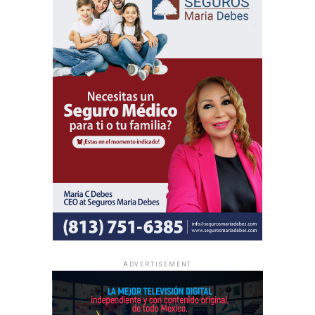
participen de un mismo contenido bíblico.
Además del programa espiritual, los delegados
internacionales participarán en actividades de predicación
local y en oportunidades de intercambio de ánimo con
hermanos de distintas partes del mundo.
Al igual que las asambleas regionales, la entrada a todas
las asambleas internacionales es completamente gratuita
y no se realizan colectas de dinero.
La información oficial sobre fechas, lugares y el programa
completo de las Asambleas Regionales e Internacionales
está disponible en JW.ORG.
ADVERTISEMENT