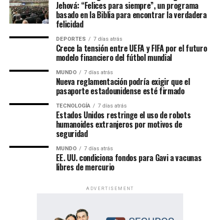
Jehová: “Felices para siempre”, un programa
basado en la Biblia para encontrar la verdadera
felicidad
DEPORTES
7 días atrás
Crece la tensión entre UEFA y FIFA por el futuro
modelo financiero del fútbol mundial
MUNDO
7 días atrás
Nueva reglamentación podría exigir que el
pasaporte estadounidense esté firmado
TECNOLOGÍA
7 días atrás
Un evento de alcance mundial
Estados Unidos restringe el uso de robots
humanoides extranjeros por motivos de
seguridad
Las Asambleas Regionales “Felices para siempre” se
celebran en más de 230 países, mediante la organización
MUNDO
7 días atrás
EE. UU. condiciona fondos para Gavi a vacunas
de más de 6,000 asambleas presentadas en más de 500
libres de mercurio
idiomas.
ADVERTISEMENT
Por su parte, las Asambleas Internacionales ofrecerán el
programa en 36 idiomas, incluidos 11 lenguas de señas,
permitiendo que personas de diversas culturas e idiomas