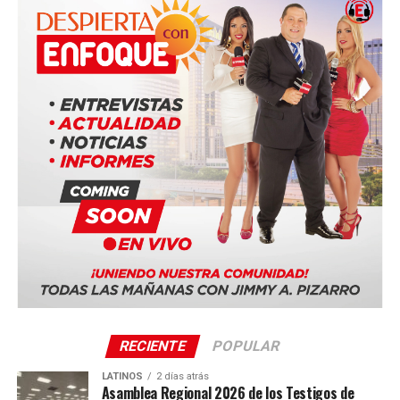
Biblia bajo el lema “Felices para siempre”.
Entre las ciudades anfitrionas confirmadas se encuentran:
Duala, Camerún
Bucarest, Rumania
Ciudad de Panamá, Panamá (Panama Convention
Center)
Quito, Ecuador
Sevilla, España
La serie mundial también incluye sedes en Costa Rica,
Portugal, Sudáfrica y Tailandia.
RECIENTE
POPULAR
LATINOS
2 días atrás
Asamblea Regional 2026 de los Testigos de