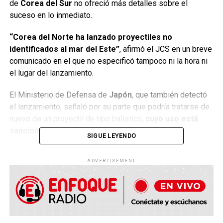
de
Corea del Sur
no ofreció más detalles sobre el
suceso en lo inmediato.
“Corea del Norte ha lanzado proyectiles no
identificados al mar del Este”
, afirmó el JCS en un breve
comunicado en el que no especificó tampoco ni la hora ni
el lugar del lanzamiento.
El Ministerio de Defensa de
Japón
, que también detectó
el lanzamiento, señaló por su parte que podría tratarse de
nuevo de un proyectil de tipo balístico,
cuyo uso está
sancionado por la ONU.
SIGUE LEYENDO
El proyectil lanzado este martes temprano (hora
ADVERTISEMENT
coreana) se produjo en momentos en que Corea del
Norte se dispone a inaugurar una sesión de su
parlamento oficial, la Asamblea Popular Suprema.
En tanto, el embajador de
Corea del Norte
dijo el lunes
ante la
Asamblea General de la ONU que “nadie puede