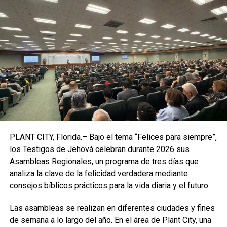
Jae-In
, pidió una
“rápida reanudación”
del diálogo entre
Estados Unidos y Corea del Norte, durante la Asamblea
General de la ONU.
Moon realizó el llamado una semana después de
que
Washington denunciara
la violación de
resoluciones del Consejo de Seguridad de Naciones
Unidas
por parte de Pyongyang, que
disparó dos misiles
balísticos al mar.
PLANT CITY, Florida.– Bajo el tema “Felices para siempre”,
los Testigos de Jehová celebran durante 2026 sus
Asambleas Regionales, un programa de tres días que
analiza la clave de la felicidad verdadera mediante
consejos bíblicos prácticos para la vida diaria y el futuro.
Las asambleas se realizan en diferentes ciudades y fines
de semana a lo largo del año. En el área de Plant City, una