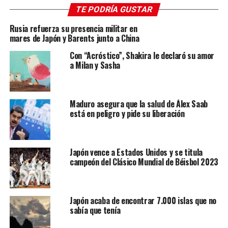
TE PODRÍA GUSTAR
negar”
a su país el derecho a probar sus armas.
Rusia refuerza su presencia militar en
mares de Japón y Barents junto a China
Con “Acróstico”, Shakira le declaró su amor
a Milan y Sasha
Maduro asegura que la salud de Álex Saab
está en peligro y pide su liberación
Japón vence a Estados Unidos y se titula
campeón del Clásico Mundial de Béisbol 2023
“Solo estamos construyendo nuestra defensa
nacional para salvaguardar de manera confiable la
seguridad y la paz del país”
, dijo el embajador
Kim Song
en Nueva York,
donde habló poco después de que el
Japón acaba de encontrar 7.000 islas que no
sabía que tenía
ejército de Corea del Sur dijera que Pyongyang había
disparado un
“proyectil no identificado”
al mar, frente a