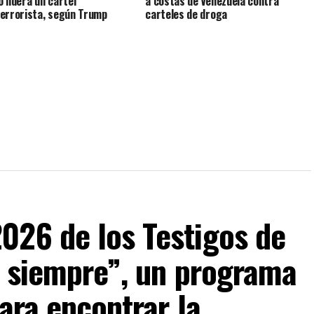
 lidera un cartel
a costas de Venezuela contra
errorista, según Trump
carteles de droga
026 de los Testigos de
a siempre”, un programa
ara encontrar la