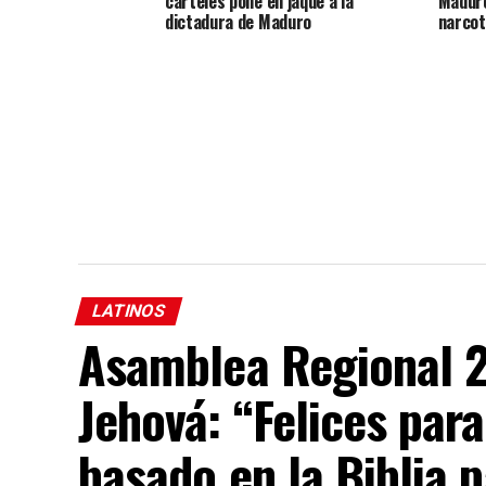
carteles pone en jaque a la
Maduro
dictadura de Maduro
narcot
LATINOS
Asamblea Regional 2
Jehová: “Felices par
basado en la Biblia p