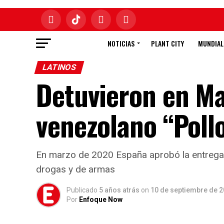
NOTICIAS
PLANT CITY
MUNDIAL
LATINOS
Detuvieron en Ma
venezolano “Pollo
En marzo de 2020 España aprobó la entrega a 
drogas y de armas
Publicado
5 años atrás
on
10 de septiembre de 
Por
Enfoque Now