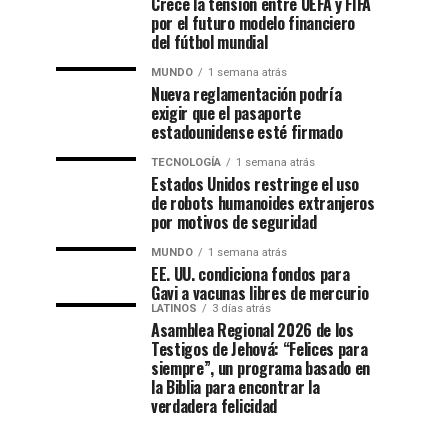
Crece la tensión entre UEFA y FIFA
por el futuro modelo financiero
del fútbol mundial
MUNDO
1 semana atrás
Nueva reglamentación podría
exigir que el pasaporte
estadounidense esté firmado
TECNOLOGÍA
1 semana atrás
Estados Unidos restringe el uso
de robots humanoides extranjeros
por motivos de seguridad
MUNDO
1 semana atrás
EE. UU. condiciona fondos para
Gavi a vacunas libres de mercurio
LATINOS
3 días atrás
Asamblea Regional 2026 de los
Testigos de Jehová: “Felices para
siempre”, un programa basado en
la Biblia para encontrar la
verdadera felicidad