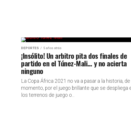
DEPORTES
5 años atrás
¡Insólito! Un arbitro pita dos finales de
partido en el Túnez-Mali… y no acierta
ninguno
La Copa África 2021 no va a pasar a la historia, de
momento, por el juego brillante que se despliega 
los terrenos de juego o...