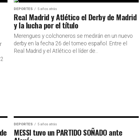
DEPORTES
5 años atrás
Real Madrid y Atlético el Derby de Madrid
y la lucha por el título
Merengues y colchoneros se medirán en un nuevo
derby en la fecha 26 del torneo español. Entre el
r
Real Madrid y el Atlético el líder de...
-2
DEPORTES
5 años atrás
 de
MESSI tuvo un PARTIDO SOÑADO ante