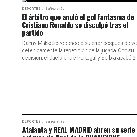
DEPORTES
5 años atrás
El árbitro que anuló el gol fantasma de
Cristiano Ronaldo se disculpó tras el
partido
Danny Makkelie reconoció su error después de ve
detenidamente la repetición de la jugada. Con su
decisión, el duelo entre Portugal y Serbia acabó 2
DEPORTES
5 años atrás
Atalanta y REAL MADRID abren su serie