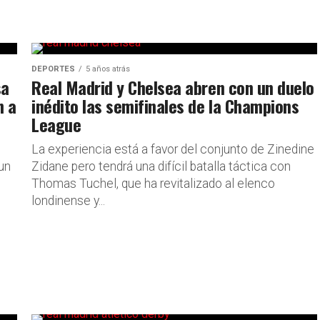
DEPORTES
5 años atrás
sa
Real Madrid y Chelsea abren con un duelo
n a
inédito las semifinales de la Champions
League
La experiencia está a favor del conjunto de Zinedine
 un
Zidane pero tendrá una difícil batalla táctica con
Thomas Tuchel, que ha revitalizado al elenco
londinense y...