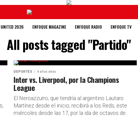
 UNITED 2026
ENFOQUE MAGAZINE
ENFOQUE RADIO
ENFOQUE TV
All posts tagged "Partido"
DEPORTES
4 años atrás
Inter vs. Liverpool, por la Champions
League
El Neroazzurro, que tendría al argentino Lautaro
s,
Martínez desde el inicio, recibirá a los Reds, este
miércoles desde las 17, por la ida de octavos de...