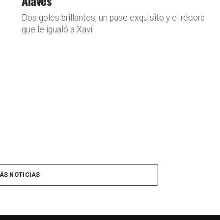
Alavés
Dos goles brillantes, un pase exquisito y el récord
que le igualó a Xavi.
ÁS NOTICIAS