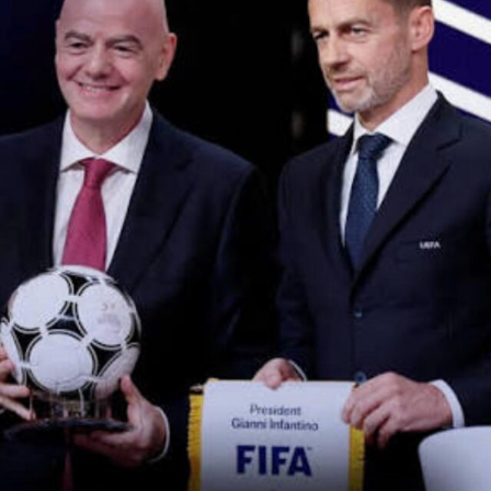
<
>
TEMAS RELACIONADOS:
ALAVES
BARCA
BARCELONA
DEPORTES
DESTACADO
ESPAÑA
FUTBOL
GOLEADA
MESSI
PARTIDO
PARTIDO SOÑADO
RECORD
XAVI
VER SIGUIENTE
Lautaro Martínez marcó un gol, EL INTER GANÓ y es
PUNTERO de la SERIE A