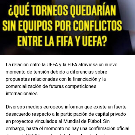
NO TE PIERDAS
MOURINHO HABLA de su relación con PEP GUARDIOLA:
“Hay cosas que la gente no ve”
Enfoque Now
Enfoque Now es una plataforma digital dedicada a conectar e
informar a la comunidad latina acerca de los acontecimientos
La relación entre la UEFA y la FIFA atraviesa un nuevo
que suceden a nivel local e internacional.
momento de tensión debido a diferencias sobre
propuestas relacionadas con la financiación y la
comercialización de futuras competiciones
internacionales.
Diversos medios europeos informan que existe un fuerte
desacuerdo respecto a la participación de capital privado
en proyectos vinculados al Mundial de Fútbol. Sin
embargo, hasta el momento no hay una confirmación oficial