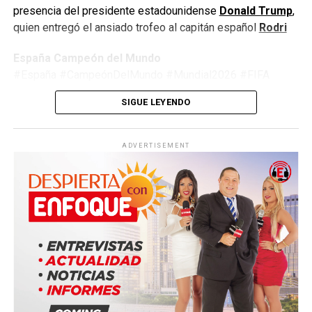
presencia del presidente estadounidense
Donald Trump
,
quien entregó el ansiado trofeo al capitán español
Rodri
España Campeón del Mundo
#España #CampeónDelMundo #Mundial2026 #FIFA
#Argentina #Fútbol #LaRoja #WorldCup2026
SIGUE LEYENDO
#JimmyPizarro #EnfoqueNow
ADVERTISEMENT