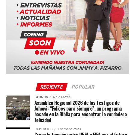
Duala, Camerún
Bucarest, Rumania
Ciudad de Panamá, Panamá (Panama Convention
Center)
Quito, Ecuador
Sevilla, España
La serie mundial también incluye sedes en Costa Rica,
Portugal, Sudáfrica y Tailandia.
RECIENTE
POPULAR
LATINOS
4 días atrás
Asamblea Regional 2026 de los Testigos de
Jehová: “Felices para siempre”, un programa
basado en la Biblia para encontrar la verdadera
felicidad
DEPORTES
1 semana atrás
Crece la tensión entre UEFA y FIFA por el futuro