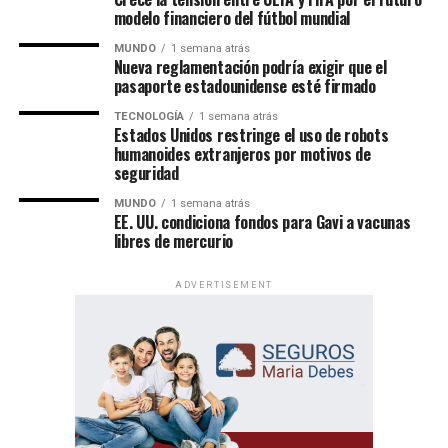
modelo financiero del fútbol mundial
MUNDO
1 semana atrás
Nueva reglamentación podría exigir que el
pasaporte estadounidense esté firmado
TECNOLOGÍA
1 semana atrás
Un evento de alcance mundial
Estados Unidos restringe el uso de robots
humanoides extranjeros por motivos de
seguridad
Las Asambleas Regionales “Felices para siempre” se
celebran en más de 230 países, mediante la organización
MUNDO
1 semana atrás
EE. UU. condiciona fondos para Gavi a vacunas
de más de 6,000 asambleas presentadas en más de 500
libres de mercurio
idiomas.
ADVERTISEMENT
Por su parte, las Asambleas Internacionales ofrecerán el
programa en 36 idiomas, incluidos 11 lenguas de señas,
permitiendo que personas de diversas culturas e idiomas
participen de un mismo contenido bíblico.
Además del programa espiritual, los delegados
internacionales participarán en actividades de predicación