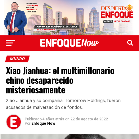
MUNDO
Xiao Jianhua: el multimillonario
chino desaparecido
misteriosamente
Xiao Jianhua y su compañía, Tomorrow Holdings, fueron
acusados ​​de malversación de fondos.
Publicado
4 años atrás
on
22 de agosto de 2022
Por
Enfoque Now