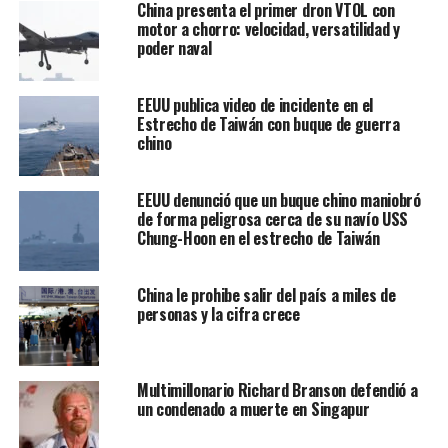
China presenta el primer dron VTOL con
motor a chorro: velocidad, versatilidad y
poder naval
EEUU publica video de incidente en el
Estrecho de Taiwán con buque de guerra
chino
EEUU denunció que un buque chino maniobró
de forma peligrosa cerca de su navío USS
Chung-Hoon en el estrecho de Taiwán
In this Dec. 2013 file photo, Xiao Jianhua, a Chinese-born Canadian
billionaire reads a book outside International Finance Centre in Hong
China le prohibe salir del país a miles de
Kong. Mystery surrounds the whereabouts of Xiao reportedly taken
personas y la cifra crece
away from his Hong Kong hotel by mainland police, in a case that
could rekindle concerns about overreach by Chinese law enforcement
in the semiautonomous city. (AP Photo/Next Magazine) *** Hong Kong
Out, Taiwan Out, No Archive ***
Multimillonario Richard Branson defendió a
un condenado a muerte en Singapur
La corte también precisó que Tomorrow Holdings era
culpable del «delito de soborno».