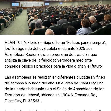
Partido Comunista, incluida la familia del presidente Xi
Jinping.
Para 2016, su patrimonio neto había aumentado a un
estimado de US$6.000 millones, según Hurun Report, una
clasificación de las personas más ricas de China.
¿Qué pasó con Xiao Jianhua?
PLANT CITY, Florida.– Bajo el tema “Felices para siempre”,
los Testigos de Jehová celebran durante 2026 sus
En 2017, Xiao fue sacado del Hotel Four Seasons en Hong
Asambleas Regionales, un programa de tres días que
Kong, donde se suponía que vivía en ese momento.
analiza la clave de la felicidad verdadera mediante
consejos bíblicos prácticos para la vida diaria y el futuro.
Su familia denunció su desaparición ante las autoridades
de Hong Kong, pero se retractó un día después al señalar
Las asambleas se realizan en diferentes ciudades y fines
que «había recuperado el contacto» con Xiao.
de semana a lo largo del año. En el área de Plant City, una
de las sedes habituales es el Salón de Asambleas de los
Por su parte, la policía de Hong Kong informó que las
Testigos de Jehová, ubicado en 1904 N Frontage Rd.,
imágenes de vigilancia indicaban que Xiao no había
Plant City, FL 33563.
abandonado el hotel bajo coacción, aunque se negaron a
publicarlas.