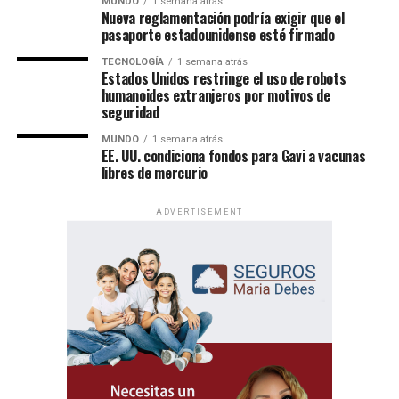
MUNDO
1 semana atrás
Nueva reglamentación podría exigir que el
pasaporte estadounidense esté firmado
TECNOLOGÍA
1 semana atrás
Estados Unidos restringe el uso de robots
humanoides extranjeros por motivos de
seguridad
MUNDO
1 semana atrás
EE. UU. condiciona fondos para Gavi a vacunas
Un evento de alcance mundial
libres de mercurio
Las Asambleas Regionales “Felices para siempre” se
ADVERTISEMENT
celebran en más de 230 países, mediante la organización
de más de 6,000 asambleas presentadas en más de 500
idiomas.
Por su parte, las Asambleas Internacionales ofrecerán el
programa en 36 idiomas, incluidos 11 lenguas de señas,
permitiendo que personas de diversas culturas e idiomas
participen de un mismo contenido bíblico.