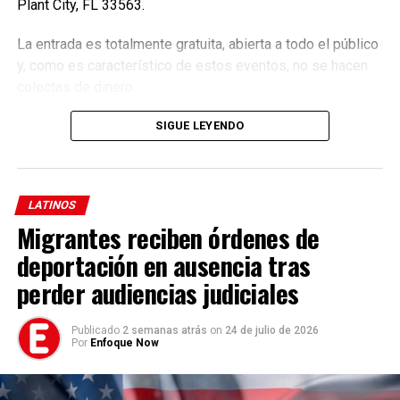
muertos en abril de 2019.
Plant City, FL 33563.
Tres hombres que habían sido detenidos acusados como
La entrada es totalmente gratuita, abierta a todo el público
responsables de la tragedia fueron puestos en libertad
y, como es característico de estos eventos, no se hacen
por la justicia el mes pasado. La decisión fue firmada por
colectas de dinero.
la jueza Simone de Faria Ferraz, que consideró que el trío
SIGUE LEYENDO
había pasado demasiado tiempo detenido sin una condena
y determinó que esperaran el juicio en libertad.
LATINOS
Migrantes reciben órdenes de
deportación en ausencia tras
perder audiencias judiciales
Publicado
2 semanas atrás
on
24 de julio de 2026
Por
Enfoque Now