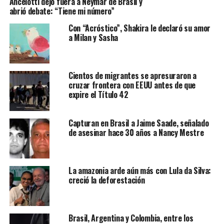
Ancelotti dejó fuera a Neymar de Brasil y
abrió debate: “Tiene mi número”
cadena Globo.
Con “Acróstico”, Shakira le declaró su amor
El edificio estaba ubicado casi en la intersección entre la
a Milan y Sasha
Rua das Uvas y la Avenida Areinhas. Las calles de los
alrededores fueron bloqueadas para facilitar las labores
de rescate.
Cientos de migrantes se apresuraron a
cruzar frontera con EEUU antes de que
De acuerdo con las declaraciones de algunos testigos,
expire el Título 42
fueron escuchados fuertes ruidos sobre las 2.00 hora
local (5.00 GMT) y el edificio colapsó a las 3.20 (6.20
Capturan en Brasil a Jaime Saade, señalado
GMT). También se produjo un incendio en el lugar, que ya
de asesinar hace 30 años a Nancy Mestre
fue controlado por los bomberos.
La amazonia arde aún más con Lula da Silva:
creció la deforestación
Brasil, Argentina y Colombia, entre los