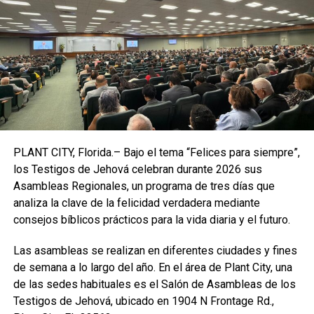
residente de la región que se identificó como Luciana. Los
vecinos contaron frente al edificio había un
establecimiento lleno de jóvenes, pero todos salieron
ilesos.
Aunque las autoridades no dieron precisiones sobre las
causas del derrumbe, la subalcaldesa de la zona oeste de
Río, Thalita Galhardo, no descartó que el predio sea una
construcción irregular, como suele ocurrir con los edificios
erigidos en esa área. “Desafortunadamente, las
PLANT CITY, Florida.– Bajo el tema “Felices para siempre”,
construcciones aquí no tienen legalidad y acaba
los Testigos de Jehová celebran durante 2026 sus
sucediendo este tipo de accidentes”, afirmó Galhardo en
Asambleas Regionales, un programa de tres días que
entrevista con el mismo medio.
analiza la clave de la felicidad verdadera mediante
consejos bíblicos prácticos para la vida diaria y el futuro.
Ya hay un antecedente trágico en la zona. El edificio que se
desplomó este jueves estaba localizado en la misma
Las asambleas se realizan en diferentes ciudades y fines
región de la comunidad de Muzema, también en la
de semana a lo largo del año. En el área de Plant City, una
periférica región de Rio das Pedras, donde el derrumbe de
de las sedes habituales es el Salón de Asambleas de los
dos edificios construidos de manera irregular dejó 24
Testigos de Jehová, ubicado en 1904 N Frontage Rd.,