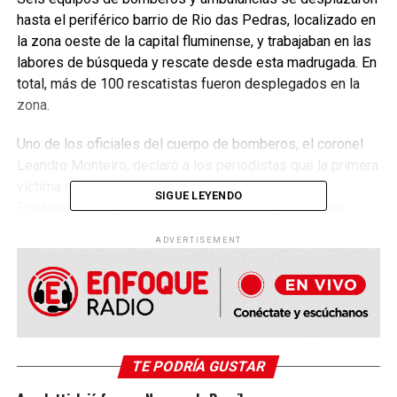
hasta el periférico barrio de Rio das Pedras, localizado en
la zona oeste de la capital fluminense, y trabajaban en las
labores de búsqueda y rescate desde esta madrugada. En
total, más de 100 rescatistas fueron desplegados en la
zona.
Uno de los oficiales del cuerpo de bomberos, el coronel
Leandro Monteiro, declaró a los periodistas que la primera
víctima mortal era una niña de entre 2 y 3 años.
SIGUE LEYENDO
Posteriormente se encontró el cuerpo sin vida de su
padre. De los escombros fueron rescatadas cuatro
ADVERTISEMENT
personas y fueron trasladadas al hospital, aunque dos de
ellas fueron dadas de alta horas después.
Los bomberos, sin embargo, creen que puede haber
alguna víctima más dentro del edificio derrumbado. “Es un
trabajo de mucha calma, mucha paciencia. Nuestros perros
TE PODRÍA GUSTAR
están ayudando bastante. Estamos lidiando con
informaciones a cada momento”, expresó Monteiro a la