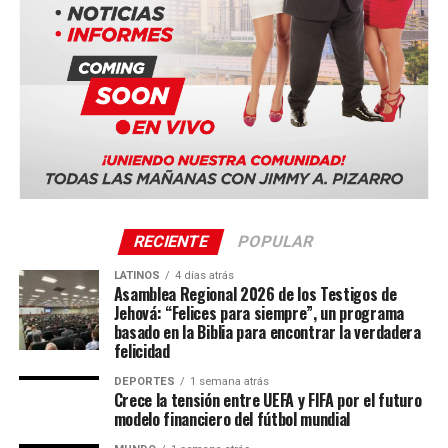
Entre las ciudades anfitrionas confirmadas se encuentran:
Colombia ganó con AUTORIDAD en Lima 3-0 a Perú
#DerechosLegales #EnfoqueNow
NO TE PIERDAS
Duala, Camerún
INTER en la FLORIDA CUP
Bucarest, Rumania
Ciudad de Panamá, Panamá (Panama Convention
Enfoque Now
Center)
Quito, Ecuador
Enfoque Now es una plataforma digital dedicada a conectar e
Sevilla, España
informar a la comunidad latina acerca de los acontecimientos
RECIENTE
POPULAR
que suceden a nivel local e internacional.
La serie mundial también incluye sedes en Costa Rica,
Portugal, Sudáfrica y Tailandia.
LATINOS
4 días atrás
Asamblea Regional 2026 de los Testigos de
Jehová: “Felices para siempre”, un programa
basado en la Biblia para encontrar la verdadera
felicidad
DEPORTES
1 semana atrás
Crece la tensión entre UEFA y FIFA por el futuro
modelo financiero del fútbol mundial