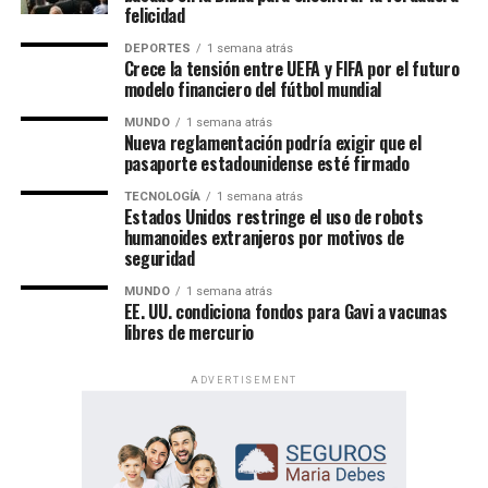
felicidad
Conecta con Enfoque Now en todas nuestras Redes
Sociales:
DEPORTES
1 semana atrás
Crece la tensión entre UEFA y FIFA por el futuro
modelo financiero del fútbol mundial
Instagram :
@EnfoqueNow
MUNDO
1 semana atrás
Facebook:
@EnfoqueNow
Nueva reglamentación podría exigir que el
pasaporte estadounidense esté firmado
Twitter:
@EnfoqueNow
TECNOLOGÍA
1 semana atrás
Youtube:
@EnfoqueNow
Un evento de alcance mundial
Estados Unidos restringe el uso de robots
humanoides extranjeros por motivos de
Encuentra más notas como esta aquí:
MUNDO
seguridad
Las Asambleas Regionales “Felices para siempre” se
celebran en más de 230 países, mediante la organización
MUNDO
1 semana atrás
EE. UU. condiciona fondos para Gavi a vacunas
de más de 6,000 asambleas presentadas en más de 500
TEMAS RELACIONADOS:
ATENTADO
EVACUACION
HOME
libres de mercurio
idiomas.
KABUL
MAS ATENTADOS
TERRORISTA
ADVERTISEMENT
Por su parte, las Asambleas Internacionales ofrecerán el
VER SIGUIENTE
El huracán Ida dejó completamente a oscuras a toda la
programa en 36 idiomas, incluidos 11 lenguas de señas,
ciudad de Nueva Orleans
permitiendo que personas de diversas culturas e idiomas
participen de un mismo contenido bíblico.
NO TE PIERDAS
El huracán Ida pasó por Cuba y llegará a Luisiana este