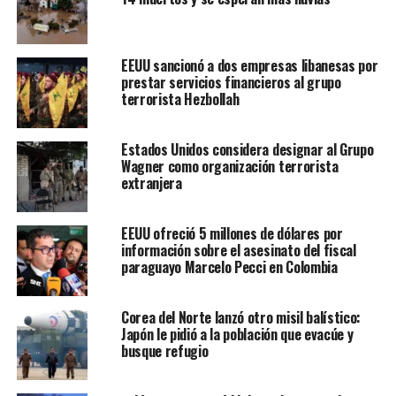
“Todavía creemos que hay amenazas específicas y
creíbles”
, indicó el portavoz del Departamento de
EEUU sancionó a dos empresas libanesas por
Defensa estadounidense, John Kirby.
A pesar de todo,
prestar servicios financieros al grupo
terrorista Hezbollah
Estados Unidos cree que podrá sacar a gente “hasta
el último momento”.
Estados Unidos considera designar al Grupo
Dentro del aeropuerto hay 5.400 personas, precisó el
Wagner como organización terrorista
Pentágono. En las últimas 24 horas, a pesar del ataque,
se
extranjera
logró evacuar a 12.500 personas en un total de 89
vuelos estadounidenses y de la coalición
EEUU ofreció 5 millones de dólares por
internacional.
información sobre el asesinato del fiscal
paraguayo Marcelo Pecci en Colombia
El Pentágono reveló también que solo hubo un
atacante suicida en el “complejo” atentado del jueves
,
Corea del Norte lanzó otro misil balístico:
y que no dos explosiones separadas, como se creyó
Japón le pidió a la población que evacúe y
inicialmente.
busque refugio
Londres además anunció que entre las víctimas mortales