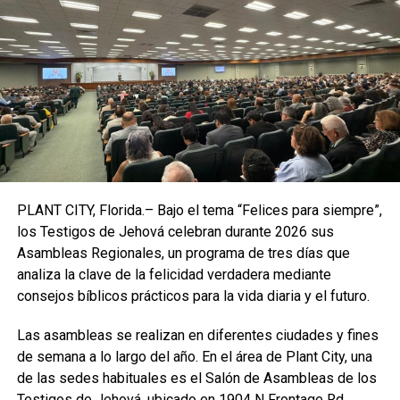
de un canal de desagüe que bordea el aeropuerto.
“Hay muchas mujeres y niños entre las víctimas.
La
mayoría de la gente está conmocionada,
traumatizada”
, dijo el viernes a la agencia
AFP
un
responsable del gobierno depuesto a mediados de
agosto por los talibanes.
A los más de 70 afganos muertos se suman los 13
militares estadounidenses fallecidos y otros 18
PLANT CITY, Florida.– Bajo el tema “Felices para siempre”,
heridos,
la mayor pérdida del ejército estadounidense
los Testigos de Jehová celebran durante 2026 sus
en Afganistán desde 2011.
Asambleas Regionales, un programa de tres días que
analiza la clave de la felicidad verdadera mediante
“Seguimos comprometidos”
consejos bíblicos prácticos para la vida diaria y el futuro.
En el peor momento desde el inicio de su mandato, un
Las asambleas se realizan en diferentes ciudades y fines
conmovido
Biden prometió “perseguir” a los autores
de semana a lo largo del año. En el área de Plant City, una
del ataque y hacerles “pagar” sus
de las sedes habituales es el Salón de Asambleas de los
consecuencias
.
“Estados Unidos no se dejará intimidar”,
Testigos de Jehová, ubicado en 1904 N Frontage Rd.,