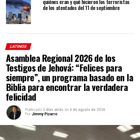
quiénes eran y qué hicieron los terroristas
había dos británicos.
de los atentados del 11 de septiembre
LATINOS
Asamblea Regional 2026 de los
Testigos de Jehová: “Felices para
siempre”, un programa basado en la
Biblia para encontrar la verdadera
felicidad
En un canal de desagüe
Publicado
3 días atrás
on
4 de agosto de 2026
Por
Jimmy Pizarro
Las explosiones sembraron el pánico y la
desolación.
Decenas de personas, muertas o heridas,
yacieron durante horas tendidas en las aguas sucias