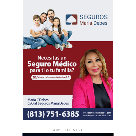
permitiendo que personas de diversas culturas e idiomas
participen de un mismo contenido bíblico.
Además del programa espiritual, los delegados
internacionales participarán en actividades de predicación
local y en oportunidades de intercambio de ánimo con
hermanos de distintas partes del mundo.
Al igual que las asambleas regionales, la entrada a todas
las asambleas internacionales es completamente gratuita
y no se realizan colectas de dinero.
La información oficial sobre fechas, lugares y el programa
completo de las Asambleas Regionales e Internacionales
está disponible en JW.ORG.
ADVERTISEMENT