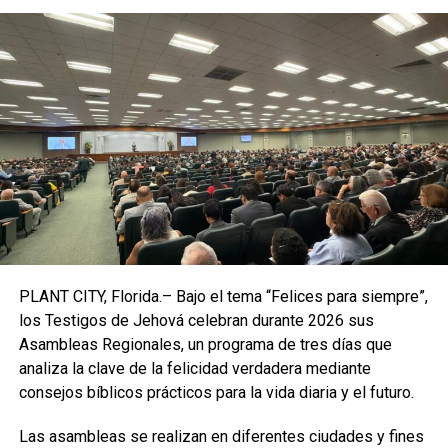
Más de una decena de empresas, seis personas y 11
embarcaciones con banderas de todo el mundo, desde
Yibuti hasta Panamá, fueron incluidas en las sanciones por
participar en un plan que incluía
mezclar y exportar
petróleo iraní ya sancionado
.
La Oficina del Tesoro para Control de Activos en el
Extranjero dijo que
Viktor Artemov, Edman Nafrieh,
Rouzbeh Zahedi, Mohamed El Zein
y otros utilizaron
decenas de empresas para realizar
actividades ilícitas
.
La medida se adoptó después de que el
Departamento
PLANT CITY, Florida.– Bajo el tema “Felices para siempre”,
de Estado
designara en septiembre a dos empresas
los Testigos de Jehová celebran durante 2026 sus
chinas y el Tesoro penalizara a una red de empresas con
Asambleas Regionales, un programa de tres días que
sede en Hong Kong, Irán, India y Emiratos Árabes Unidos
analiza la clave de la felicidad verdadera mediante
por desempeñar un papel fundamental en el
envío de
consejos bíblicos prácticos para la vida diaria y el futuro.
petróleo iraní sancionado
.
Las asambleas se realizan en diferentes ciudades y fines