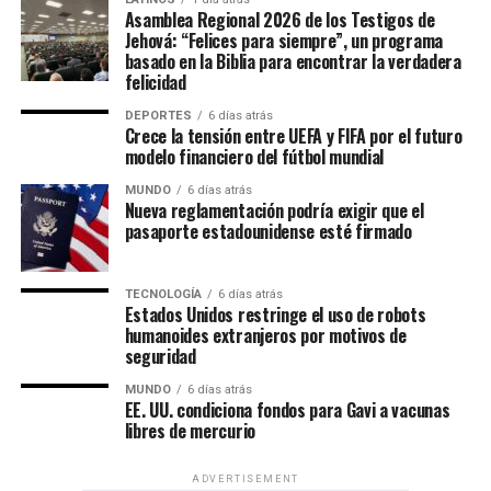
Asamblea Regional 2026 de los Testigos de
Jehová: “Felices para siempre”, un programa
basado en la Biblia para encontrar la verdadera
felicidad
DEPORTES
6 días atrás
Crece la tensión entre UEFA y FIFA por el futuro
modelo financiero del fútbol mundial
MUNDO
6 días atrás
Nueva reglamentación podría exigir que el
pasaporte estadounidense esté firmado
Un evento de alcance mundial
TECNOLOGÍA
6 días atrás
Estados Unidos restringe el uso de robots
Las Asambleas Regionales “Felices para siempre” se
humanoides extranjeros por motivos de
seguridad
celebran en más de 230 países, mediante la organización
de más de 6,000 asambleas presentadas en más de 500
MUNDO
6 días atrás
EE. UU. condiciona fondos para Gavi a vacunas
idiomas.
libres de mercurio
Por su parte, las Asambleas Internacionales ofrecerán el
programa en 36 idiomas, incluidos 11 lenguas de señas,
ADVERTISEMENT