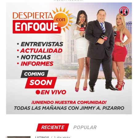
delegados compartirán un mismo programa basado en la
Biblia bajo el lema “Felices para siempre”.
Entre las ciudades anfitrionas confirmadas se encuentran:
Duala, Camerún
Bucarest, Rumania
Ciudad de Panamá, Panamá (Panama Convention
Center)
Quito, Ecuador
Sevilla, España
La serie mundial también incluye sedes en Costa Rica,
Portugal, Sudáfrica y Tailandia.
RECIENTE
POPULAR
LATINOS
1 día atrás