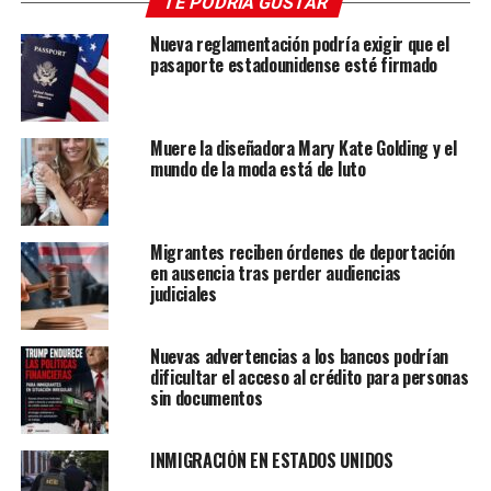
TE PODRÍA GUSTAR
“Las personas y empresas designadas hoy han facilitado
el funcionamiento del aparato financiero de Hezbollah en
Nueva reglamentación podría exigir que el
todo el Líbano”, dijo el Tesoro en un comunicado.
pasaporte estadounidense esté firmado
“Su personalidad pública como profesionales e
instituciones financieras es sólo otra forma en la que
Muere la diseñadora Mary Kate Golding y el
Hezbolá oculta su abuso del sistema financiero para
mundo de la moda está de luto
apoyar su agenda desestabilizadora”, se lee en la misiva.
Migrantes reciben órdenes de deportación
en ausencia tras perder audiencias
judiciales
Nuevas advertencias a los bancos podrían
dificultar el acceso al crédito para personas
sin documentos
INMIGRACIÓN EN ESTADOS UNIDOS