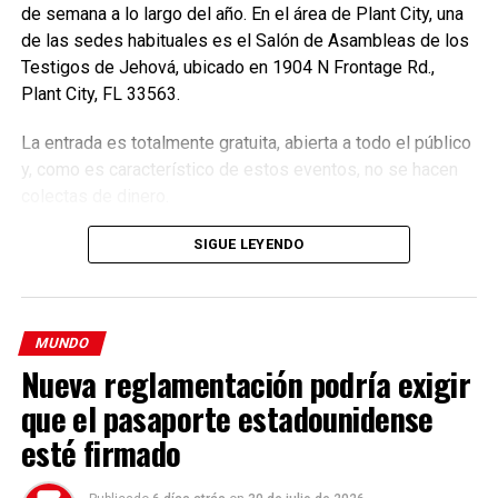
Debido a las sanciones, las partes no tendrán acceso a
de semana a lo largo del año. En el área de Plant City, una
cualquier propiedad o activo financiero en Estados Unidos.
de las sedes habituales es el Salón de Asambleas de los
Testigos de Jehová, ubicado en 1904 N Frontage Rd.,
(Con información de The Associated Press y The
Plant City, FL 33563.
Independant)
La entrada es totalmente gratuita, abierta a todo el público
y, como es característico de estos eventos, no se hacen
TEMAS RELACIONADOS:
EEUU
EMPRESAS
colectas de dinero.
ESTADOS UNIDOS
FINANCIEROS
GRUPO
HEZBOLLAH
HOME
LIBANESAS
LIBANO
SERVICIOS
TERRORISTA
USA
SIGUE LEYENDO
VER SIGUIENTE
Organización Panamericana de la Salud respalda
retorno al uso obligatorio del tapabocas en Colombia
MUNDO
NO TE PIERDAS
Nueva reglamentación podría exigir
Suiza congeló 7.600 millones de euros a rusos
que el pasaporte estadounidense
sancionados por la invasión a Ucrania
esté firmado
Enfoque Now