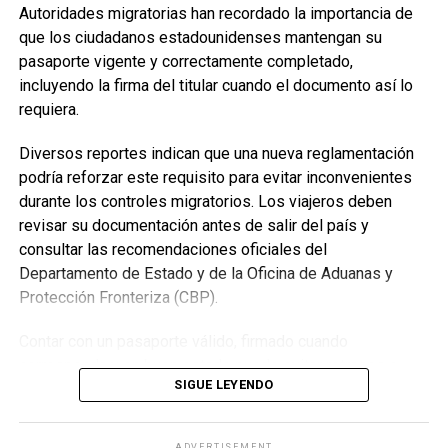
Autoridades migratorias han recordado la importancia de
enseñanzas divinas y los beneficios que estas aportan a
que los ciudadanos estadounidenses mantengan su
la vida de quienes las aplican.
pasaporte vigente y correctamente completado,
incluyendo la firma del titular cuando el documento así lo
Durante los tres días, los asistentes podrán disfrutar de
requiera.
discursos basados en la Biblia, entrevistas, videos cortos
y consejos prácticos sobre las enseñanzas de Jesús para
Diversos reportes indican que una nueva reglamentación
la vida diaria.
podría reforzar este requisito para evitar inconvenientes
durante los controles migratorios. Los viajeros deben
Las fechas, horarios y sedes de cada asamblea regional
revisar su documentación antes de salir del país y
pueden consultarse mediante el Buscador de Asambleas
consultar las recomendaciones oficiales del
Regionales disponible en el sitio oficial JW.ORG, donde
Departamento de Estado y de la Oficina de Aduanas y
también se encuentra el programa completo del evento.
Protección Fronteriza (CBP).
Asambleas Internacionales reunirán delegados de
Contar con un pasaporte válido, firmado cuando
diversos países
corresponda y en buen estado puede evitar retrasos o
SIGUE LEYENDO
Como parte del programa mundial de 2026, los Testigos
problemas durante el ingreso a Estados Unidos.
de Jehová también celebrarán 19 Asambleas
Internacionales, distribuidas en 13 países, donde miles de
ADVERTISEMENT