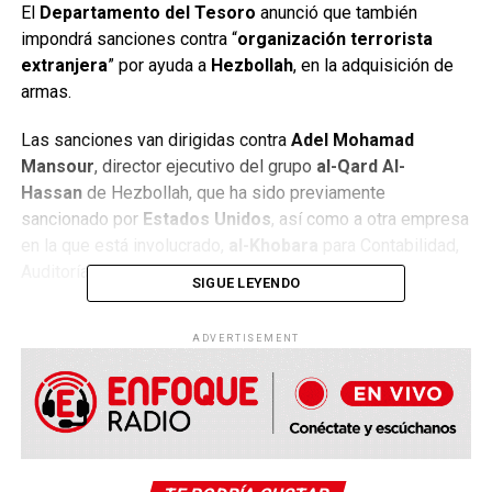
El
Departamento del Tesoro
anunció que también
impondrá sanciones contra “
organización terrorista
extranjera
” por ayuda a
Hezbollah
, en la adquisición de
armas.
Las sanciones van dirigidas contra
Adel Mohamad
Mansour
, director ejecutivo del grupo
al-Qard Al-
Hassan
de Hezbollah, que ha sido previamente
sancionado por
Estados Unidos
, así como a otra empresa
en la que está involucrado,
al-Khobara
para Contabilidad,
Auditoría y Estudios.
SIGUE LEYENDO
Las sanciones también se aplicarán a la
ADVERTISEMENT
empresa
Auditores para la Contabilidad y la Auditoría
y
a uno de sus representantes,
Naser Hasan Neser
, así
como a
Hassan Khalil,
que según el
Departamento del
Tesoro
estadounidense participó activamente en la
adquisición de armas.