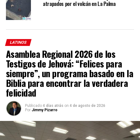
atrapados por el volcán en La Palma
El nuevo volcán que surgirá de la erupción podría contener
entre 17 y 20 millones de metros cúbicos de magma,
según ha concretado el presidente canario.
Esa cantidad supera con amplitud los 11 millones de
LATINOS
metros cúbicos estimados inicialmente por los técnicos,
Asamblea Regional 2026 de los
pero supone menos de la mitad de la lava que vertió el
Testigos de Jehová: “Felices para
Teneguía en 1971: 43 millones de metros cúbicos.
siempre”, un programa basado en la
Biblia para encontrar la verdadera
felicidad
Publicado
4 días atrás
on
4 de agosto de 2026
Por
Jimmy Pizarro