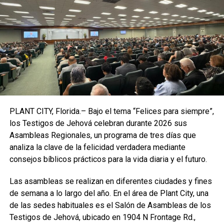
Torres ha dado por hecho que el volcán “va a seguir
erupcionando”, aunque “todo hace prever” que no habrá
nuevos puntos de erupción, quizá “alguna fisura” más.
Los técnicos analizan la evolución de la erupción y los
datos recabados para hacer predicciones de hacia dónde
PLANT CITY, Florida.– Bajo el tema “Felices para siempre”,
podría avanzar el magma,
aunque todavía no se puede
los Testigos de Jehová celebran durante 2026 sus
determinar el tiempo que durará la actividad
Asambleas Regionales, un programa de tres días que
volcánica.
analiza la clave de la felicidad verdadera mediante
consejos bíblicos prácticos para la vida diaria y el futuro.
De ello dependen las próximas evacuaciones, si
resultaran necesarias, indicó en declaraciones a la
Las asambleas se realizan en diferentes ciudades y fines
televisión canaria el presidente del Cabildo de Las
de semana a lo largo del año. En el área de Plant City, una
Palmas,
Mariano Hernández Zapata.
de las sedes habituales es el Salón de Asambleas de los
Testigos de Jehová, ubicado en 1904 N Frontage Rd.,
“Esperemos que la lava respete, que sea benevolente y