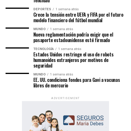
felicidad
Youtube:
@EnfoqueNow
DEPORTES
1 semana atrás
Crece la tensión entre UEFA y FIFA por el futuro
modelo financiero del fútbol mundial
Encuentra más notas como esta aquí:
MUNDO
MUNDO
1 semana atrás
Nueva reglamentación podría exigir que el
pasaporte estadounidense esté firmado
TEMAS RELACIONADOS:
DESALOJADOS
ERUPCION
ISLA DE LA PALMA
LA PALMA
VOLCAN
TECNOLOGÍA
1 semana atrás
Un evento de alcance mundial
Estados Unidos restringe el uso de robots
VER SIGUIENTE
humanoides extranjeros por motivos de
Mató a su madre, a su padre y su hermana, y subió a
seguridad
Las Asambleas Regionales “Felices para siempre” se
redes sociales
celebran en más de 230 países, mediante la organización
MUNDO
1 semana atrás
EE. UU. condiciona fondos para Gavi a vacunas
NO TE PIERDAS
de más de 6,000 asambleas presentadas en más de 500
El FBI confirmó que el cuerpo hallado coincide con la
libres de mercurio
idiomas.
descripción de Gabby Petito
ADVERTISEMENT
Por su parte, las Asambleas Internacionales ofrecerán el
programa en 36 idiomas, incluidos 11 lenguas de señas,
Enfoque Now
permitiendo que personas de diversas culturas e idiomas
participen de un mismo contenido bíblico.
Enfoque Now es una plataforma digital dedicada a conectar e