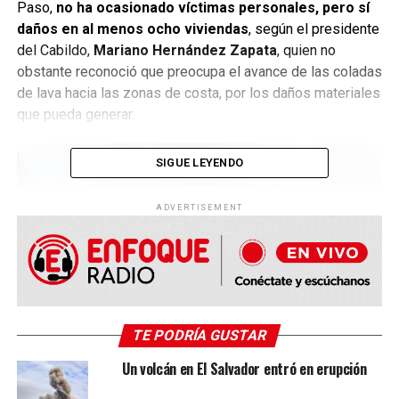
Paso,
no ha ocasionado víctimas personales, pero sí
daños en al menos ocho viviendas
, según el presidente
del Cabildo,
Mariano Hernández Zapata
, quien no
obstante reconoció que preocupa el avance de las coladas
de lava hacia las zonas de costa, por los daños materiales
que pueda generar.
SIGUE LEYENDO
ADVERTISEMENT
TE PODRÍA GUSTAR
Un volcán en El Salvador entró en erupción
Por su parte, el presidente de Canarias, Angel Victor
Torres, explicó que, en este momento, no está previsto