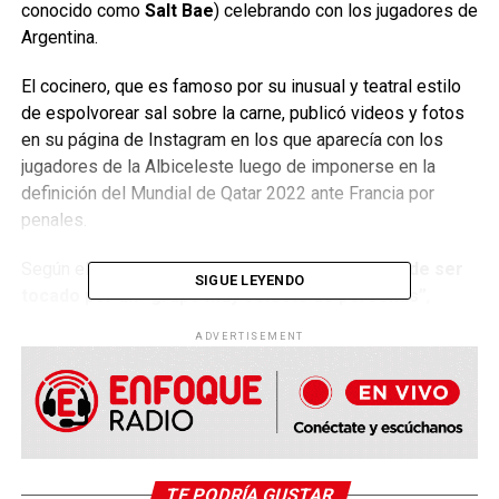
conocido como
Salt Bae
) celebrando con los jugadores de
Argentina.
El cocinero, que es famoso por su inusual y teatral estilo
de espolvorear sal sobre la carne, publicó videos y fotos
en su página de Instagram en los que aparecía con los
jugadores de la Albiceleste luego de imponerse en la
definición del Mundial de Qatar 2022 ante Francia por
penales.
Según el sitio web de la FIFA,
el trofeo sólo puede ser
SIGUE LEYENDO
tocado por un “grupo muy selecto de personas”
,
incluidos antiguos ganadores y jefes de Estado. Sin
ADVERTISEMENT
embargo, esta persona se fotografió sosteniendo la Copa
del Mundo en distintas ocasiones.
“Tras una revisión, la FIFA ha establecido cómo algunos
individuos obtuvieron acceso indebido al terreno de juego
después de la ceremonia de clausura en el estadio Lusail
TE PODRÍA GUSTAR