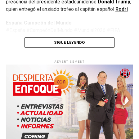
presencia del presidente estadounidense
Donald Trump
,
quien entregó el ansiado trofeo al capitán español
Rodri
España Campeón del Mundo
#España #CampeónDelMundo #Mundial2026 #FIFA
#Argentina #Fútbol #LaRoja #WorldCup2026
SIGUE LEYENDO
#JimmyPizarro #EnfoqueNow
ADVERTISEMENT