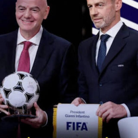
Bae también se acercó a otros argentinos y en su cuenta
de
Instagram,
que tiene
49,8 millones
de seguidores,
publicó videos con
Lisandro Martínez y Cristian
Romero
, con quienes hizo su típico gesto de sazonar los
platos. También se sumó el saludo con
Ángel Di María
.
Luego publicó fotos con
Leandro Paredes, Alexis Mac
Allister, Nicolás Otamendi, Paulo Dybala y Franco
Armani, al que le muerde la medalla.
Si bien el chef fue un invitado especial de la FIFA con
acceso VIP durante la Copa del Mundo, pero no estaba
habilitado para meterse en el campo de juego y festejar
como si fuese un integrante de la delegación campeona
del mundo ni tampoco es un familiar o allegado que haya
tenido el acceso pertinente.
Desde hace un lustro que Bae se hizo conocido a nivel
internacional y por sus restaurantes también
pasaron
Cristiano Ronaldo
y
David Beckham
. Se sumó