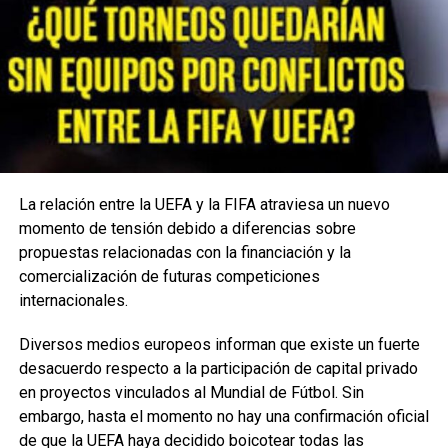
el presidente de la AFA,
Claudio Tapia
, al que Bae
confundió como presidente de la Argentina en una historia
de Instagram que también fue furor por su
error.
“
Presidente de la Argentina, Chiqui Tapia. Es
maravilloso y muy sincero. Buena suerte. Dijo que si
Argentina sale campeona del mundo, todos juntos
haremos un gran festejo en Doha”, escribió.
La relación entre la UEFA y la FIFA atraviesa un nuevo
TEMAS RELACIONADOS:
ARGENTINA
CAMPO
FIFA
momento de tensión debido a diferencias sobre
FRANCIA
HOME
INDEBIDO
INGRESO
INVESTIGA
propuestas relacionadas con la financiación y la
MUNDIAL
NUSRET
QATAR
TURCO
comercialización de futuras competiciones
VER SIGUIENTE
internacionales.
Árbitro de la final del Mundial habló de polémica
alrededor del gol de Messi
Diversos medios europeos informan que existe un fuerte
desacuerdo respecto a la participación de capital privado
NO TE PIERDAS
Selección Mexicana terminó el año por debajo de
en proyectos vinculados al Mundial de Fútbol. Sin
Estados Unidos en el ranking de FIFA
embargo, hasta el momento no hay una confirmación oficial
de que la UEFA haya decidido boicotear todas las