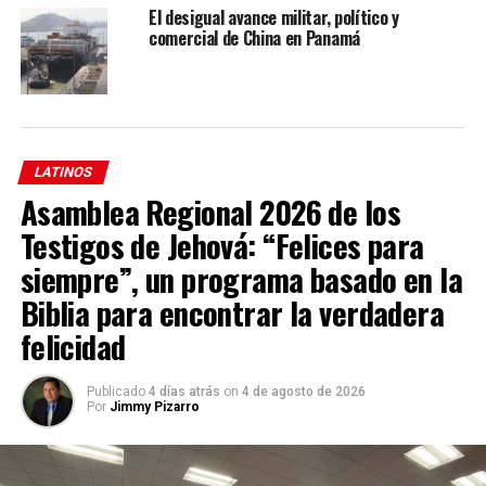
El desigual avance militar, político y
comercial de China en Panamá
LATINOS
Asamblea Regional 2026 de los
Testigos de Jehová: “Felices para
siempre”, un programa basado en la
Biblia para encontrar la verdadera
En un comunicado,
Alibaba recordó que tiene “una
felicidad
política de tolerancia cero contra delitos sexuales y
que su prioridad es garantizar un espacio de trabajo
Publicado
4 días atrás
on
4 de agosto de 2026
seguro para sus empleados”.
Por
Jimmy Pizarro
La policía de Jinan
, la ciudad donde tuvieron lugar los
supuestos abusos, ha anunciado que
ya está