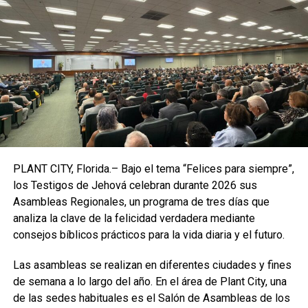
investigando el caso y recopilando pruebas y que
informará de los resultados de sus pesquisas.
En su comunicado,
Alibaba aseguraba que ya ha
suspendido a aquellas personas que “han infringido
los valores y las políticas” de la empresa.
Este domingo, medios estatales chinos citaron una nota
de servicio interna, al parecer publicada por su director
general, Daniel Zhang, en la que afirmaba que
PLANT CITY, Florida.– Bajo el tema “Felices para siempre”,
estaba
“conmocionado, furioso y avergonzado” por el
los Testigos de Jehová celebran durante 2026 sus
caso.
Asambleas Regionales, un programa de tres días que
analiza la clave de la felicidad verdadera mediante
consejos bíblicos prácticos para la vida diaria y el futuro.
Las asambleas se realizan en diferentes ciudades y fines
de semana a lo largo del año. En el área de Plant City, una
de las sedes habituales es el Salón de Asambleas de los