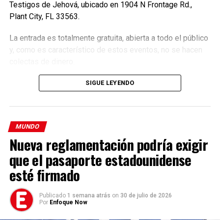
Testigos de Jehová, ubicado en 1904 N Frontage Rd.,
Plant City, FL 33563.
La entrada es totalmente gratuita, abierta a todo el público
y, como es característico de estos eventos, no se hacen
colectas de dinero.
SIGUE LEYENDO
MUNDO
Nueva reglamentación podría exigir
La noticia llega en un momento en el que los delitos
que el pasaporte estadounidense
sexuales son tema de actualidad en China después de
esté firmado
que la policía detuviese a principios de agosto al cantante
y actor sino-canadiense Kris Wu, muy popular en China, por
presunta violación y por engañar a mujeres, algunas
Publicado
1 semana atrás
on
30 de julio de 2026
Por
Enfoque Now
menores, para mantener relaciones sexuales con ellas.