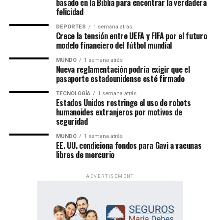
basado en la Biblia para encontrar la verdadera
felicidad
DEPORTES
1 semana atrás
Crece la tensión entre UEFA y FIFA por el futuro
modelo financiero del fútbol mundial
MUNDO
1 semana atrás
Nueva reglamentación podría exigir que el
pasaporte estadounidense esté firmado
TECNOLOGÍA
1 semana atrás
Un evento de alcance mundial
Estados Unidos restringe el uso de robots
humanoides extranjeros por motivos de
seguridad
Las Asambleas Regionales “Felices para siempre” se
celebran en más de 230 países, mediante la organización
MUNDO
1 semana atrás
EE. UU. condiciona fondos para Gavi a vacunas
de más de 6,000 asambleas presentadas en más de 500
libres de mercurio
idiomas.
ADVERTISEMENT
Por su parte, las Asambleas Internacionales ofrecerán el
programa en 36 idiomas, incluidos 11 lenguas de señas,
permitiendo que personas de diversas culturas e idiomas
participen de un mismo contenido bíblico.