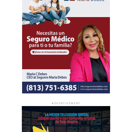
Además del programa espiritual, los delegados
internacionales participarán en actividades de predicación
local y en oportunidades de intercambio de ánimo con
hermanos de distintas partes del mundo.
Al igual que las asambleas regionales, la entrada a todas
las asambleas internacionales es completamente gratuita
y no se realizan colectas de dinero.
La información oficial sobre fechas, lugares y el programa
completo de las Asambleas Regionales e Internacionales
está disponible en JW.ORG.
ADVERTISEMENT