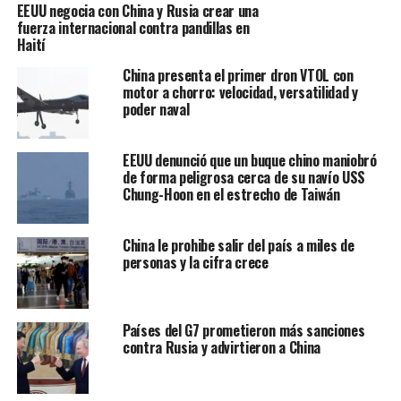
EEUU negocia con China y Rusia crear una
fuerza internacional contra pandillas en
Haití
China presenta el primer dron VTOL con
motor a chorro: velocidad, versatilidad y
poder naval
Según la mujer, las cámaras de seguridad del hotel
EEUU denunció que un buque chino maniobró
captaron a su superior entrando a su habitación cuatro
de forma peligrosa cerca de su navío USS
veces esa noche.
Chung-Hoon en el estrecho de Taiwán
El 2 de agosto, tras regresar a la ciudad que acoge la sede
China le prohibe salir del país a miles de
de Alibaba, Hangzhou, la empleada habría informado al
personas y la cifra crece
departamento de recursos humanos y a sus superiores y
pedido la destitución de su jefe y un tiempo de baja.
Pese a que,
según el testimonio de la mujer, la
Países del G7 prometieron más sanciones
contra Rusia y advirtieron a China
empresa aceptó en un principio, después no cumplió
lo acordado.