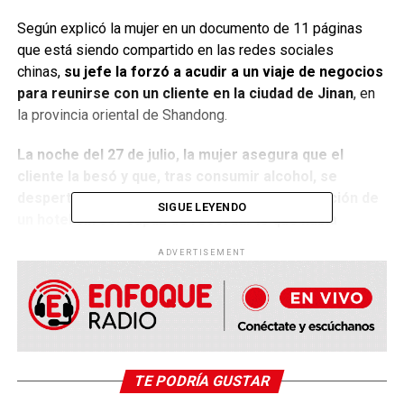
Según explicó la mujer en un documento de 11 páginas
que está siendo compartido en las redes sociales
chinas,
su jefe la forzó a acudir a un viaje de negocios
para reunirse con un cliente en la ciudad de Jinan
, en
la provincia oriental de Shandong.
La noche del 27 de julio, la mujer asegura que el
cliente la besó y que, tras consumir alcohol, se
despertó al día siguiente desnuda en la habitación de
SIGUE LEYENDO
un hotel sin ser capaz de recordar lo que había
pasado en la víspera.
ADVERTISEMENT
TE PODRÍA GUSTAR