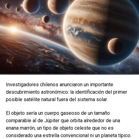
miembros de la tripulación comenzaron a presentar
síntomas compatibles con una infección viral severa:
fiebre alta, dificultad respiratoria, agotamiento extremo y,
en algunos casos, un deterioro clínico acelerado.
Una emergencia inesperada en medio del océano
Según reportes preliminares, el MV Hondius navegaba por
el Atlántico cuando se detectaron los primeros casos
sospechosos. A medida que el estado de algunos
pacientes empeoró, se activaron protocolos de
emergencia internacional cerca de Cabo Verde, donde tres
Investigadores chilenos anunciaron un importante
personas con síntomas críticos fueron evacuadas para
descubrimiento astronómico: la identificación del primer
recibir atención especializada en Europa.
posible satélite natural fuera del sistema solar.
Posteriormente, la embarcación cambió su ruta y puso
El objeto sería un cuerpo gaseoso de un tamaño
rumbo hacia las Islas Canarias, donde las autoridades
comparable al de Júpiter que orbita alrededor de una
sanitarias comenzaron evaluaciones médicas masivas,
enana marrón, un tipo de objeto celeste que no es
controles epidemiológicos y planes de repatriación para
considerado una estrella convencional ni un planeta típico.