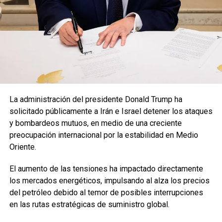
mantiene en alerta a varios países europeos.
Un recordatorio de la vulnerabilidad en alta mar
Este incidente vuelve a poner sobre la mesa una realidad
que la industria de cruceros conoce bien: aunque navegar
representa aventura y descanso, los espacios
compartidos pueden convertirse rápidamente en
escenarios críticos cuando aparece una enfermedad
La administración del presidente Donald Trump ha
infecciosa inesperada.
solicitado públicamente a Irán e Israel detener los ataques
y bombardeos mutuos, en medio de una creciente
La investigación continúa y las próximas horas serán clave
preocupación internacional por la estabilidad en Medio
para determinar el verdadero alcance del brote.
Oriente.
El aumento de las tensiones ha impactado directamente
los mercados energéticos, impulsando al alza los precios
TEMAS RELACIONADOS:
del petróleo debido al temor de posibles interrupciones
VER SIGUIENTE
Brote de ébola en África central genera preocupación
en las rutas estratégicas de suministro global.
NO TE PIERDAS