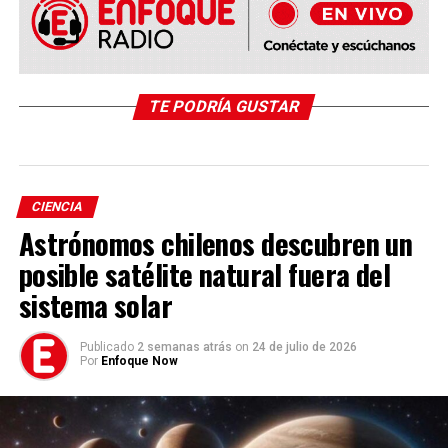
TE PODRÍA GUSTAR
CIENCIA
Astrónomos chilenos descubren un
posible satélite natural fuera del
sistema solar
Publicado
2 semanas atrás
on
24 de julio de 2026
Por
Enfoque Now
La situación encendió las alarmas de autoridades
sanitarias internacionales cuando varios pasajeros y