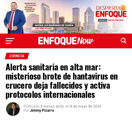
CIENCIA
Alerta sanitaria en alta mar:
misterioso brote de hantavirus en
crucero deja fallecidos y activa
protocolos internacionales
Publicado
3 meses atrás
on
8 de mayo de 2026
Por
Jimmy Pizarro