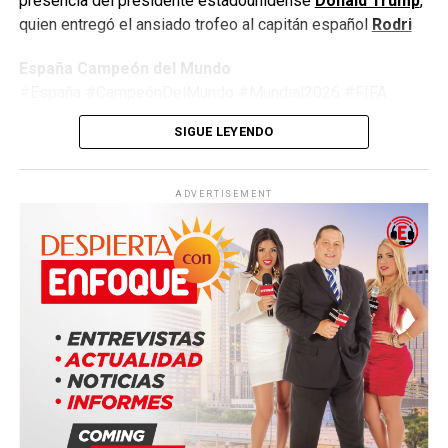
presencia del presidente estadounidense
Donald Trump
,
quien entregó el ansiado trofeo al capitán español
Rodri
España Campeón del Mundo
#España #CampeónDelMundo #Mundial2026 #FIFA
#Argentina #Fútbol #LaRoja #WorldCup2026
SIGUE LEYENDO
#JimmyPizarro #EnfoqueNow
ADVERTISEMENT