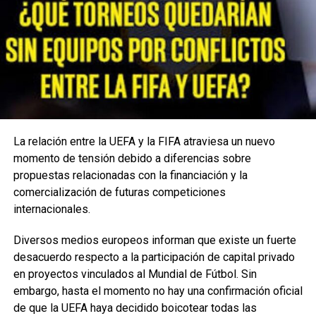
TEMAS RELACIONADOS:
BARCELONA
CAYÓ
CUARTOS DE FINAL
EINTRACHT
ELIMINADO
FRANKFURT
VER SIGUIENTE
Revelaron los secretos de Luka Modric para su óptimo
estado físico a los 36 años
NO TE PIERDAS
Muere Freddy Rincón, la exestrella del fútbol
La relación entre la UEFA y la FIFA atraviesa un nuevo
colombiano en accidente de tránsito
momento de tensión debido a diferencias sobre
propuestas relacionadas con la financiación y la
comercialización de futuras competiciones
Enfoque Now
internacionales.
Diversos medios europeos informan que existe un fuerte
Enfoque Now es una plataforma digital dedicada a conectar e
desacuerdo respecto a la participación de capital privado
informar a la comunidad latina acerca de los acontecimientos
en proyectos vinculados al Mundial de Fútbol. Sin
que suceden a nivel local e internacional.
embargo, hasta el momento no hay una confirmación oficial
de que la UEFA haya decidido boicotear todas las