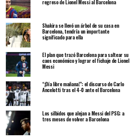
regreso de Lionel Messi al Barcelona
también marcó el internacional británico
Declan Rice
.
Shakira se llevó un árbol de su casa en
Barcelona, tendría un importante
significado para ella
El plan que trazó Barcelona para saltear su
caos económico y lograr el fichaje de Lionel
Messi
“¡Día libre mañana!”: el discurso de Carlo
Ancelotti tras el 4-0 ante el Barcelona
En las otras eliminatorias, el
L
eipzig
eliminó al
Atalanta
al
imponerse en
Bérgamo
por
2-0,
con dos conquistas del
joven delantero francés
Chritopher Nkunku
. Tras el 1-1
Los silbidos que alejan a Messi del PSG: a
del partido de ida en Alemania, todo quedaba pendiente
tres meses de volver a Barcelona
para la vuelta, pero el combinado italiano demostró que se
encuentra lejos de su mejor momento y fue claramente
superado por su rival.