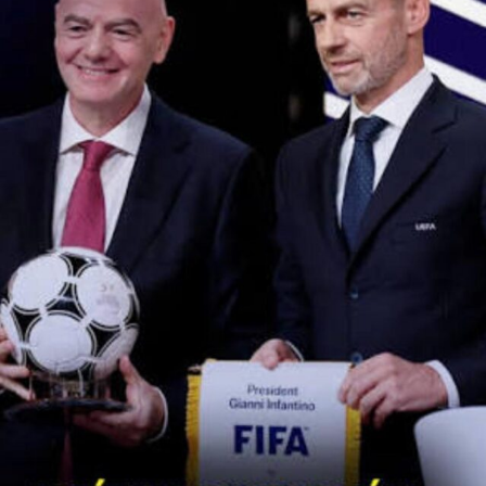
Atalanta 0-2 RB Leipzig (ida 1-1)
Lyon 0-0 West Ham (ida 1-1)
FC Barcelona 2-3
Eintracht Frankfurt (ida 1-1)
Glasgow Rangers 3-1 Braga (ida 0-1)
Conecta con Enfoque Now en todas nuestras Redes
Sociales:
Instagram :
@EnfoqueNow
Facebook:
@EnfoqueNow
Twitter:
@EnfoqueNow
Youtube:
@EnfoqueNow
Encuentra más notas como esta aquí:
MUNDO