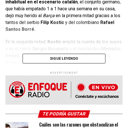
inhabitual en el escenario catalán
, el conjunto germano,
que había empatado 1 a 1 hace una semana en su casa,
dejó muy herido al
Barça
en la primera mitad gracias a los
tantos del serbio
Filip Kostic
y del colombiano
Rafael
Santos Borré.
En la segunda mitad,
Kostic
amplió la cuenta de los suyos
y en el cierre
Sergio Busquets
y el neerlandés
Memphis
Depay,
también desde los doce pasos, acortaron las
SIGUE LEYENDO
distancias sin poder culminar la remontada.
ADVERTISEMENT
El equipo de la capital financiera alemana se enfrentará por
un puesto en la final de
Sevilla
del
próximo 18 de mayo
al West Ham
, que en su compromiso
goleó 3-0
al Lyon
en Francia. Pese a que el partido de ida en
Londres
acabó
con un
1-1
que presagiaba un incierto desenlace en esta
eliminatoria, el equipo inglés fue superior y sentenció el
TE PODRÍA GUSTAR
pase en 10 minutos, los que transcurrieron entre los goles
de
Craig Dawson
y
Jarrod Bowen
. Entre ambos tantos
Cuáles son las razones que obstaculizan el