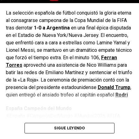
La selección española de fútbol conquistó la gloria eterna
al consagrarse campeona de la Copa Mundial de la FIFA
tras derrotar
1-0 a Argentina
en una final épica disputada
en el Estadio de Nueva York/Nueva Jersey. El encuentro,
que enfrentó cara a cara a estrellas como Lamine Yamal y
Lionel Messi, se mantuvo en un dramático empate técnico
que forzó el tiempo extra. En el minuto 106,
Ferran
Torres
aprovechó una asistencia de Nico Williams para
batir las redes de Emiliano Martínez y sentenciar el triunfo
de la «La Roja». La ceremonia de premiación contó con la
presencia del presidente estadounidense
Donald Trump
,
quien entregó el ansiado trofeo al capitán español
Rodri
España Campeón del Mundo
#España #CampeónDelMundo #Mundial2026 #FIFA
#Argentina #Fútbol #LaRoja #WorldCup2026
SIGUE LEYENDO
#JimmyPizarro #EnfoqueNow