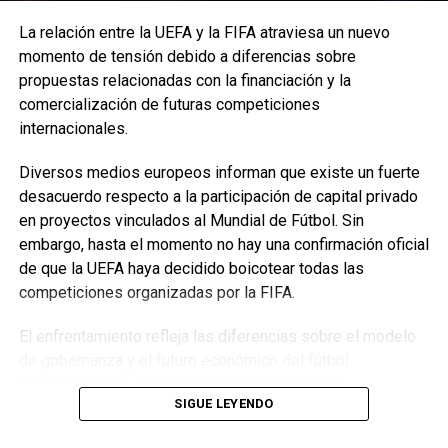
La relación entre la UEFA y la FIFA atraviesa un nuevo
momento de tensión debido a diferencias sobre
propuestas relacionadas con la financiación y la
comercialización de futuras competiciones
internacionales.
Diversos medios europeos informan que existe un fuerte
desacuerdo respecto a la participación de capital privado
en proyectos vinculados al Mundial de Fútbol. Sin
embargo, hasta el momento no hay una confirmación oficial
de que la UEFA haya decidido boicotear todas las
competiciones organizadas por la FIFA.
El enfrentamiento refleja las diferencias sobre el modelo
de gobernanza y el futuro económico del fútbol
internacional, un debate que podría influir en la
SIGUE LEYENDO
organización de los próximos torneos.