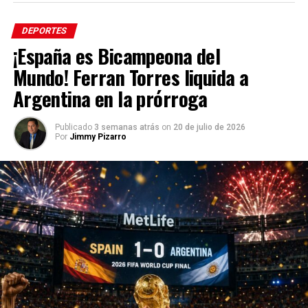
Tags: #EnfoqueNow #JimmyPizarro #FIFA #UEFA
#Fútbol #Deportes #Mundial
DEPORTES
¡España es Bicampeona del
Mundo! Ferran Torres liquida a
Argentina en la prórroga
Publicado
3 semanas atrás
on
20 de julio de 2026
Por
Jimmy Pizarro