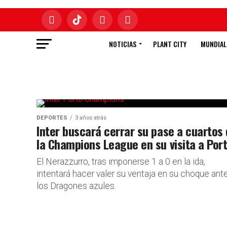
NOTICIAS
PLANT CITY
MUNDIAL
DEPORTES
3 años atrás
Inter buscará cerrar su pase a cuartos
la Champions League en su visita a Por
El Nerazzurro, tras imponerse 1 a 0 en la ida,
intentará hacer valer su ventaja en su choque ant
los Dragones azules.