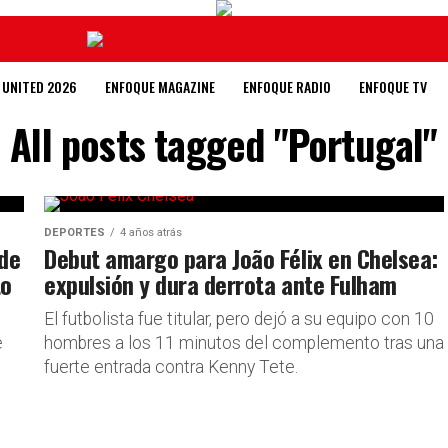
 UNITED 2026
ENFOQUE MAGAZINE
ENFOQUE RADIO
ENFOQUE TV
All posts tagged "Portugal"
DEPORTES
4 años atrás
 de
Debut amargo para João Félix en Chelsea:
to
expulsión y dura derrota ante Fulham
El futbolista fue titular, pero dejó a su equipo con 10
e
hombres a los 11 minutos del complemento tras una
fuerte entrada contra Kenny Tete.