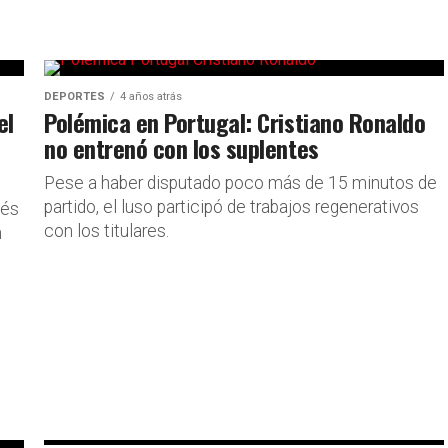
DEPORTES
4 años atrás
el
Polémica en Portugal: Cristiano Ronaldo
no entrenó con los suplentes
Pese a haber disputado poco más de 15 minutos de
partido, el luso participó de trabajos regenerativos
vés
con los titulares.
n