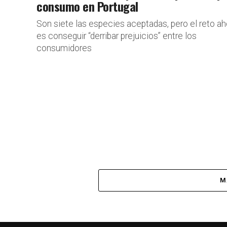
consumo en Portugal
Son siete las especies aceptadas, pero el reto ah
es conseguir “derribar prejuicios” entre los
consumidores
M