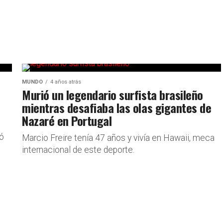
MUNDO
4 años atrás
Murió un legendario surfista brasileño
mientras desafiaba las olas gigantes de
Nazaré en Portugal
mó
Marcio Freire tenía 47 años y vivía en Hawaii, meca
internacional de este deporte.