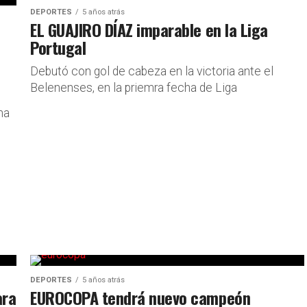
DEPORTES
5 años atrás
EL GUAJIRO DÍAZ imparable en la Liga
Portugal
Debutó con gol de cabeza en la victoria ante el
Belenenses, en la priemra fecha de Liga
na
DEPORTES
5 años atrás
ara
EUROCOPA tendrá nuevo campeón