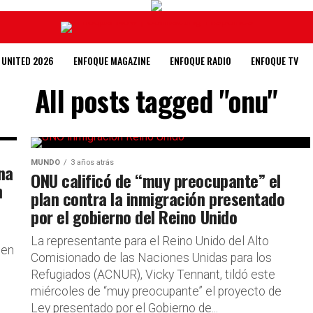
 UNITED 2026
ENFOQUE MAGAZINE
ENFOQUE RADIO
ENFOQUE TV
All posts tagged "onu"
MUNDO
3 años atrás
na
ONU calificó de “muy preocupante” el
n
plan contra la inmigración presentado
por el gobierno del Reino Unido
La representante para el Reino Unido del Alto
 en
Comisionado de las Naciones Unidas para los
Refugiados (ACNUR), Vicky Tennant, tildó este
miércoles de “muy preocupante” el proyecto de
Ley presentado por el Gobierno de...