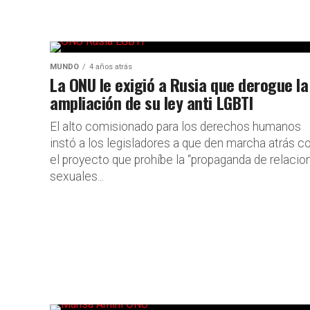
MUNDO
4 años atrás
La ONU le exigió a Rusia que derogue la
ampliación de su ley anti LGBTI
El alto comisionado para los derechos humanos
instó a los legisladores a que den marcha atrás c
el proyecto que prohíbe la “propaganda de relacio
sexuales...