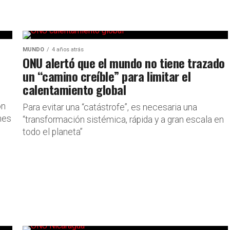
MUNDO
4 años atrás
ONU alertó que el mundo no tiene trazado
un “camino creíble” para limitar el
calentamiento global
on
Para evitar una “catástrofe”, es necesaria una
nes
“transformación sistémica, rápida y a gran escala en
todo el planeta”