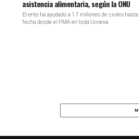
asistencia alimentaria, según la ONU
El ente ha ayudado a 1.7 millones de civiles hasta 
fecha desde el PMA en toda Ucrania.
M