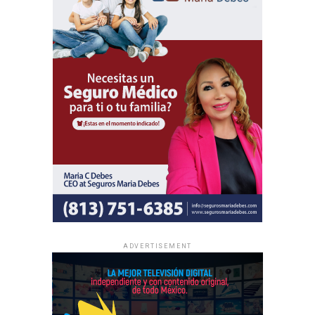
Además del programa espiritual, los delegados
internacionales participarán en actividades de predicación
local y en oportunidades de intercambio de ánimo con
hermanos de distintas partes del mundo.
Al igual que las asambleas regionales, la entrada a todas
las asambleas internacionales es completamente gratuita
y no se realizan colectas de dinero.
La información oficial sobre fechas, lugares y el programa
completo de las Asambleas Regionales e Internacionales
está disponible en JW.ORG.
ADVERTISEMENT