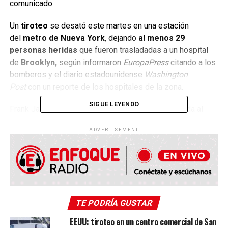
comunicado
Un
tiroteo
se desató este martes en una estación
del
metro de Nueva York
, dejando
al menos 29
personas heridas
que fueron trasladadas a un hospital
de
Brooklyn,
según informaron
EuropaPress
citando a los
bomberos
y el diario estadounidense
Washington
Post
con un reporte de los hospitales de la zona.
SIGUE LEYENDO
Frank James alquiló una camioneta U-Haul vinculada al
ataque del metro N en Sunset Park y
está siendo
ADVERTISEMENT
buscado para ser interrogado
, dijo la policía en una
sesión informativa vespertina .
La llave de la camioneta se encontró en la escena del
crimen, al igual que una tarjeta de crédito que alquiló
el vehículo en Filadelfia
, dijeron policías y fuentes
TE PODRÍA GUSTAR
policiales.
EEUU: tiroteo en un centro comercial de San
No está claro si James es el presunto tirador, aclaró el