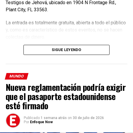
podría estar vinculada al caso
, según varios medios.
Testigos de Jehová, ubicado en 1904 N Frontage Rd.,
Plant City, FL 33563.
La entrada es totalmente gratuita, abierta a todo el público
y, como es característico de estos eventos, no se hacen
colectas de dinero.
SIGUE LEYENDO
MUNDO
Nueva reglamentación podría exigir
que el pasaporte estadounidense
esté firmado
Publicado
1 semana atrás
on
30 de julio de 2026
Por
Enfoque Now