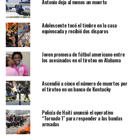
Antonio deja al menos un muerto
departamento policial.
Diez personas fueron alcanzadas por los disparos y
Adolescente tocó el timbre en la casa
cinco de ellas se encuentran en estado crítico pero
equivocada y recibió dos disparos
estable
. Las autoridades también investigan una posible
explosión en el lugar.
Joven promesa de fútbol americano entre
los asesinados en el tiroteo en Alabama
Ascendió a cinco el número de muertos por
el tiroteo en un banco de Kentucky
Policía de Haití anunció el operativo
“Tornado 1″ para responder a las bandas
armadas