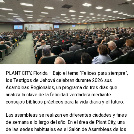
Cuatro horas después de los hechos, la jefa de
Policía,
Keechant Sewell, dijo a los medios que el
tiroteo no se está investigando como terrorismo y
señaló que “aunque ha sido un incidente violento,
aparentemente nadie tiene heridas mortales como
consecuencia de este caso”.
El sospechoso es un hombre ataviado con un chaleco
de construcción verde y una máscara de gas
que
lanzó un artefacto para llenar de humo el vagón de tren
PLANT CITY, Florida.– Bajo el tema “Felices para siempre”,
antes de emprenderla a tiros contra los viajeros en su
los Testigos de Jehová celebran durante 2026 sus
interior, a su paso por Brooklyn. El hombre, de
raza negra,
Asambleas Regionales, un programa de tres días que
altura media y constitución corpulenta
, escapó
analiza la clave de la felicidad verdadera mediante
supuestamente en medio de la confusión.
consejos bíblicos prácticos para la vida diaria y el futuro.
Las autoridades han pedido la cooperación ciudadana para
Las asambleas se realizan en diferentes ciudades y fines
tratar de localizarlo y la policía lanzó una búsqueda de
de semana a lo largo del año. En el área de Plant City, una
una
camioneta alquilada de la empresa U-Haul que
de las sedes habituales es el Salón de Asambleas de los