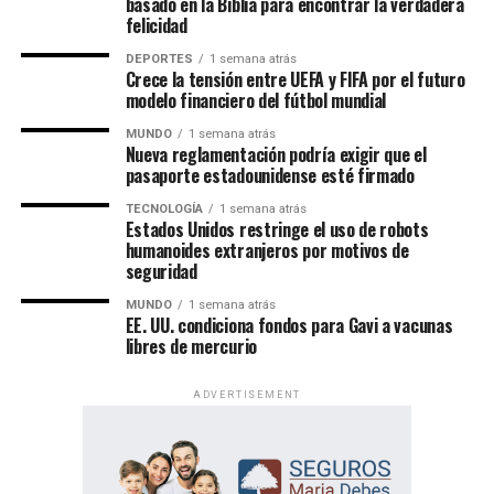
basado en la Biblia para encontrar la verdadera
PERSONA DE INTERÉS
PERSONA SOSPECHOSA
POLICÍA
felicidad
TIROTEO
DEPORTES
1 semana atrás
VER SIGUIENTE
Crece la tensión entre UEFA y FIFA por el futuro
El fisicoculturista Cedric McMillan murió a los 44 años
modelo financiero del fútbol mundial
NO TE PIERDAS
MUNDO
1 semana atrás
150 casos de salmonelosis vinculados al chocolate
Nueva reglamentación podría exigir que el
Kinder
pasaporte estadounidense esté firmado
TECNOLOGÍA
1 semana atrás
Un evento de alcance mundial
Estados Unidos restringe el uso de robots
Enfoque Now
humanoides extranjeros por motivos de
seguridad
Las Asambleas Regionales “Felices para siempre” se
celebran en más de 230 países, mediante la organización
MUNDO
1 semana atrás
Enfoque Now es una plataforma digital dedicada a conectar e
EE. UU. condiciona fondos para Gavi a vacunas
de más de 6,000 asambleas presentadas en más de 500
informar a la comunidad latina acerca de los acontecimientos
libres de mercurio
idiomas.
que suceden a nivel local e internacional.
ADVERTISEMENT
Por su parte, las Asambleas Internacionales ofrecerán el
programa en 36 idiomas, incluidos 11 lenguas de señas,
permitiendo que personas de diversas culturas e idiomas
participen de un mismo contenido bíblico.