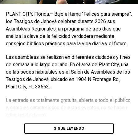
Enfoque Now es una plataforma digital dedicada a conectar e
informar a la comunidad latina acerca de los acontecimientos
PLANT CITY, Florida.– Bajo el tema “Felices para siempre”,
que suceden a nivel local e internacional.
los Testigos de Jehová celebran durante 2026 sus
Asambleas Regionales, un programa de tres días que
analiza la clave de la felicidad verdadera mediante
consejos bíblicos prácticos para la vida diaria y el futuro.
Las asambleas se realizan en diferentes ciudades y fines
de semana a lo largo del año. En el área de Plant City, una
de las sedes habituales es el Salón de Asambleas de los
Testigos de Jehová, ubicado en 1904 N Frontage Rd.,
Plant City, FL 33563.
La entrada es totalmente gratuita, abierta a todo el público
y, como es característico de estos eventos, no se hacen
colectas de dinero.
SIGUE LEYENDO