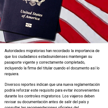
verdaderamente feliz.
Sábado – Hechos 20:35
Las presentaciones destacan la felicidad que produce dar
a los demás y poner en práctica los principios bíblicos
relacionados con la generosidad.
Domingo – Mateo 13:16
La jornada final enfatiza el valor de ver y oír las
Autoridades migratorias han recordado la importancia de
enseñanzas divinas y los beneficios que estas aportan a
que los ciudadanos estadounidenses mantengan su
la vida de quienes las aplican.
pasaporte vigente y correctamente completado,
incluyendo la firma del titular cuando el documento así lo
Durante los tres días, los asistentes podrán disfrutar de
requiera.
discursos basados en la Biblia, entrevistas, videos cortos
y consejos prácticos sobre las enseñanzas de Jesús para
Diversos reportes indican que una nueva reglamentación
la vida diaria.
podría reforzar este requisito para evitar inconvenientes
durante los controles migratorios. Los viajeros deben
Las fechas, horarios y sedes de cada asamblea regional
revisar su documentación antes de salir del país y
pueden consultarse mediante el Buscador de Asambleas
consultar las recomendaciones oficiales del