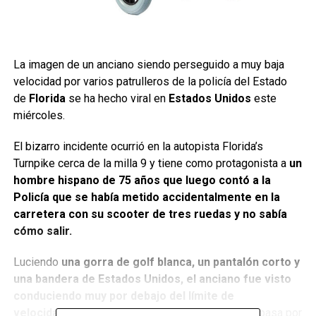
La imagen de un anciano siendo perseguido a muy baja
velocidad por varios patrulleros de la policía del Estado
de
Florida
se ha hecho viral en
Estados Unidos
este
miércoles.
El bizarro incidente ocurrió en la autopista Florida’s
Turnpike cerca de la milla 9 y tiene como protagonista a
un
hombre hispano de 75 años que luego contó a la
Policía que se había metido accidentalmente en la
carretera con su scooter de tres ruedas y no sabía
cómo salir.
Luciendo
una gorra de golf blanca, un pantalón corto y
una bandera de Estados Unidos, el anciano fue visto
conduciendo muy por debajo del límite de
velocidad
en dirección norte por la autopista que pasa por