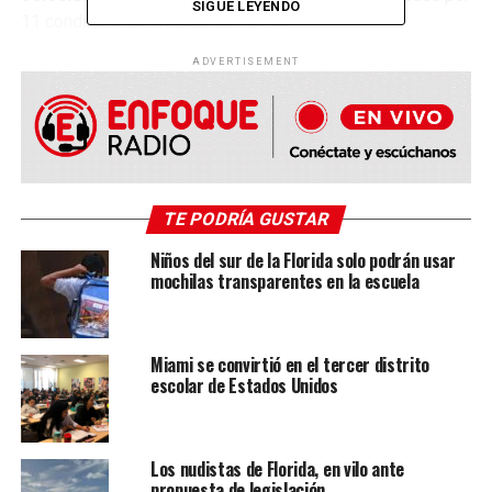
SIGUE LEYENDO
11 condados del estado de Florida.
ADVERTISEMENT
TE PODRÍA GUSTAR
Niños del sur de la Florida solo podrán usar
mochilas transparentes en la escuela
Miami se convirtió en el tercer distrito
escolar de Estados Unidos
La Patrulla de Carreteras de Florida contó a la cadena
Fox
News
que
agentes en tres vehículos respondieron a la
situación y acompañaron al hombre hasta la siguiente
Los nudistas de Florida, en vilo ante
rampa de salida para que llegara a un lugar seguro
propuesta de legislación