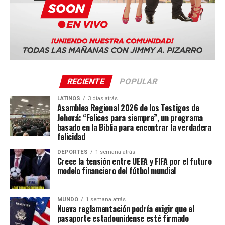
Quito, Ecuador
Sevilla, España
La serie mundial también incluye sedes en Costa Rica,
Portugal, Sudáfrica y Tailandia.
RECIENTE
POPULAR
LATINOS
3 días atrás
Asamblea Regional 2026 de los Testigos de
Jehová: “Felices para siempre”, un programa
basado en la Biblia para encontrar la verdadera
felicidad
DEPORTES
1 semana atrás
Crece la tensión entre UEFA y FIFA por el futuro
modelo financiero del fútbol mundial
MUNDO
1 semana atrás
Nueva reglamentación podría exigir que el
pasaporte estadounidense esté firmado