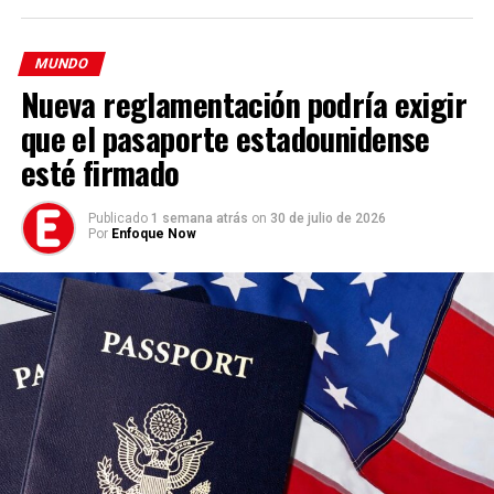
MUNDO
Nueva reglamentación podría exigir
que el pasaporte estadounidense
esté firmado
Publicado
1 semana atrás
on
30 de julio de 2026
Por
Enfoque Now
Programa de los tres días
Cada jornada desarrolla un tema bíblico específico:
Viernes – Mateo 5:3
El programa se centra en reconocer las necesidades
espirituales y cómo estas contribuyen a una vida