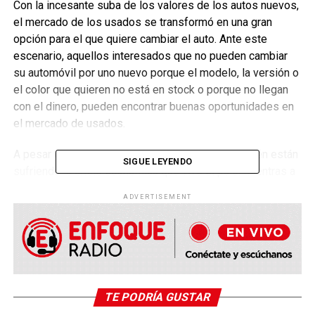
Con la incesante suba de los valores de los autos nuevos,
el mercado de los usados se transformó en una gran
opción para el que quiere cambiar el auto. Ante este
escenario, aquellos interesados que no pueden cambiar
su automóvil por uno nuevo porque el modelo, la versión o
el color que quieren no está en stock o porque no llegan
con el dinero, pueden encontrar buenas oportunidades en
el mercado de usados.
A pesar de estas posibilidades los usados también están
SIGUE LEYENDO
sufriendo la crisis económica que vive el país. Mientras a
mediados del año pasado los números se mantenían
ADVERTISEMENT
estables, ahora la Cámara del Comercio Automotor (CCA)
informó que durante el primer mes de 2021 se
comercializaron en Argentina 132.519 vehículos usados,
una merma del 13,62% comparado con igual mes de 2020,
cuando se vendieron 153.413 unidades. Y en la
comparación con diciembre de 2020, mes en el que se
TE PODRÍA GUSTAR
transfirieron 141.940 autos usados, la caída fue del 6,64%.