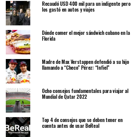
Recaudó USD 400 mil para un indigente pero
los gastó en autos y viajes
Al igual que los 0 kilómetro, el mercado de renovación
está sufriendo algunas consecuencias: “Hoy seguimos
con un faltante de autos semi-nuevos preocupante. En la
medida que la entrega de los nuevos no se normalice
Dónde comer el mejor sándwich cubano en la
Florida
padeceremos este problema. Con respecto a los precios,
los mismos tuvieron un incremento en enero del 7%. Con
respecto a los próximos meses, somos medianamente
optimistas en la medida que las condiciones sanitarias no
Madre de Max Verstappen defendió a su hijo
llamando a “Checo” Pérez: “Infiel”
obliguen al gobierno a tener que asumir una nueva
cuarentena”, señalo Alberto Principe, presidente de la CCA.
Ocho consejos fundamentales para viajar al
Mundial de Qatar 2022
Top 4 de consejos que se deben tener en
cuenta antes de usar BeReal