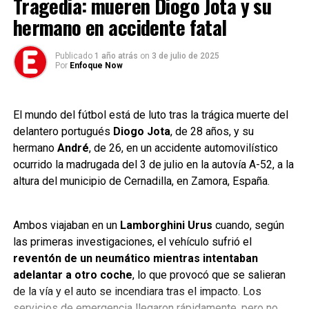
Tragedia: mueren Diogo Jota y su
con el conductor siguen siendo insustituibles.
la pantalla táctil.
hermano en accidente fatal
Esta competencia tecnológica promete redefinir el futuro
03. Preguntas claves
del automóvil de ultra lujo durante la próxima década.
Publicado
1 año atrás
on
3 de julio de 2025
Por
Enfoque Now
Antes de pasar a los chequeos mecánicos y electrónicos,
Tags:
es fundamental hacer las siguientes tres preguntas:
Hypercars #Superdeportivos #Automóviles #Tecnología
El mundo del fútbol está de luto tras la trágica muerte del
-¿Qué mantenimiento tuvo el auto y dónde?
#Fórmula1 #Innovación #AutosDeLujo #EnfoqueNow
delantero portugués
Diogo Jota
, de 28 años, y su
hermano
André
, de 26, en un accidente automovilístico
-¿Cuándo se los hicieron?
ocurrido la madrugada del 3 de julio en la autovía A-52, a la
altura del municipio de Cernadilla, en Zamora, España.
-¿Qué uso se le dio al auto?
Todas estas preguntas tienen como objetivo darte
Ambos viajaban en un
Lamborghini Urus
cuando, según
tranquilidad a la hora de elegir y la certeza de que el
las primeras investigaciones, el vehículo sufrió el
vehículo usado fue cuidado y mantenido como
reventón de un neumático mientras intentaban
corresponde. También, ahí se puede considerar la
adelantar a otro coche
, lo que provocó que se salieran
seguridad que tiene en las respuestas el vendedor para
de la vía y el auto se incendiara tras el impacto. Los
confirmar su veracidad.
servicios de emergencia llegaron rápidamente, pero no