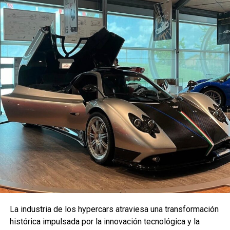
Pero no hay que quedarse solo con la revisión visual sino
que también debemos abrir y cerrar todas las puertas, sin
olvidar el baúl y el capó y asegurarse que no haya
fricciones ni ruidos extraños. Otra recomendación
importante es hacer toda esta visualización de día, ya que
las imperfecciones son más difíciles de disimular cuando
hay buena luz.
La industria de los hypercars atraviesa una transformación
histórica impulsada por la innovación tecnológica y la
Es importante ver todos los detalles que puede tener la pintura (Ford)