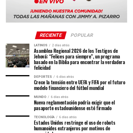
estacionó bajo techo o al aire libre. Escuchar al vendedor –
sea de una concesionaria o un particular- ayuda en la
decisión de compra.
05. Mecánica general
RECIENTE
POPULAR
Uno de los puntos más importantes y muchas veces es el
LATINOS
2 días atrás
más difícil de evaluar. En el caso de la venta por
Asamblea Regional 2026 de los Testigos de
Jehová: “Felices para siempre”, un programa
concesionaria, es importante preguntar si la misma ofrece
basado en la Biblia para encontrar la verdadera
o no garantía mecánica. Asimismo, si la venta es por un
felicidad
particular debemos considerar varios ítems.
DEPORTES
6 días atrás
Crece la tensión entre UEFA y FIFA por el futuro
Lo recomendable es hacer dos tipos de chequeos; el
modelo financiero del fútbol mundial
particular, abriendo el motor y ver en qué estado se
MUNDO
6 días atrás
encuentra, tocar las mangueras, pedirle al vendedor una
Nueva reglamentación podría exigir que el
revisión del aceite y que, en ese momento, prenda el auto.
pasaporte estadounidense esté firmado
El segundo chequeo es más profesional que implica
TECNOLOGÍA
6 días atrás
pedirle a algún mecánico de confianza que pueda pasar y
Estados Unidos restringe el uso de robots
ver el auto. Si el vendedor acepta la visita del mecánico
humanoides extranjeros por motivos de