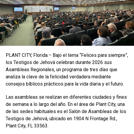
El caso más delicado es el de Jonathan Torres,
debido a su estado de salud
. Jonathan
sufre una
hipertrofia en el ventrículo izquierdo del corazón
,
producto de la hipertensión arterial que le
requiere tomar
PLANT CITY, Florida.– Bajo el tema “Felices para siempre”,
una medicación todos los días
para controlar la presión
los Testigos de Jehová celebran durante 2026 sus
en su sangre.
Desde el día de su detención, el 13 de
Asambleas Regionales, un programa de tres días que
agosto
en la capital de la isla,
no tiene acceso a esta
analiza la clave de la felicidad verdadera mediante
medicación
. Su madre, Bárbara, está extremadamente
consejos bíblicos prácticos para la vida diaria y el futuro.
preocupada por esta situación. “
Todo el que sepa un
poquito sobre presión sabe que es un padecimiento
Las asambleas se realizan en diferentes ciudades y fines
bastante grave.
Están jugando con la vida de mi hijo,
de semana a lo largo del año. En el área de Plant City, una
la están poniendo en peligro.
Mi hijo ya cumplió un
de las sedes habituales es el Salón de Asambleas de los
mes y medio desde que no tiene medicamentos
”,
Testigos de Jehová, ubicado en 1904 N Frontage Rd.,
señaló. Sumado a esto,
se le generó una otitis en el
Plant City, FL 33563.
oído
que se le está infectando, lo cual podría empeorar su