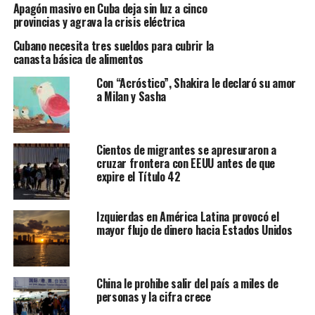
Apagón masivo en Cuba deja sin luz a cinco
la misma organización, 49 de los detenidos originalmente
provincias y agrava la crisis eléctrica
eran
menores de 18 años
y al día de hoy 15 de ellos
siguen detenidos en servicios penitenciarios, mientras
Cubano necesita tres sueldos para cubrir la
canasta básica de alimentos
que muchos de los liberados cumplen prisión domiciliaria.
Para otra institución que vela por los derechos humanos
Con “Acróstico”, Shakira le declaró su amor
de los cubanos,
Justicia 11J
, denuncia que son 10 los
a Milan y Sasha
menores que continúan bajo arresto. La falta de exactitud
en los datos se debe al secretismo y la falta de
transparencia con la que se manejan las autoridades.
Cientos de migrantes se apresuraron a
cruzar frontera con EEUU antes de que
Los padres de cuatro de estos menores
que continúan
expire el Título 42
recluidos: la madre de
Jonathan Torres Farrat
, el padre
de
Emiyoslan Román Rodríguez
, la madre de
Brandon
Izquierdas en América Latina provocó el
David Becerra Curbelo
, y la de
Rowland Jesús Castillo
mayor flujo de dinero hacia Estados Unidos
Castro
; todos de
La Habana
y de
17 años
al momento de
su detención, ya que Emiyoslan cumplió la mayoría de
edad estando prisión.
China le prohibe salir del país a miles de
personas y la cifra crece