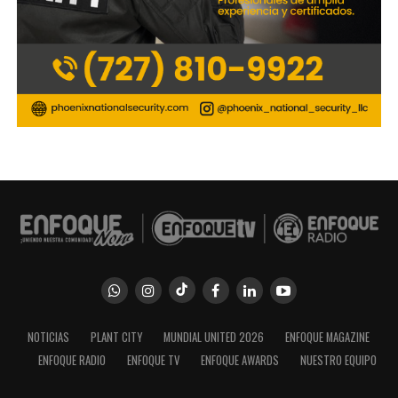
permanecerá en la cárcel bajo las mismas condiciones
que hasta ahora. “
Mi hijo solo tiene desorden público y
propagación de epidemia.
No cometió ningún acto
violento ni perjudicó ni atacó a nadie, no comprendo
tal injusticia. Tiene 17 años, esto es tortura
psicológica”.
NOTICIAS
PLANT CITY
MUNDIAL UNITED 2026
ENFOQUE MAGAZINE
ENFOQUE RADIO
ENFOQUE TV
ENFOQUE AWARDS
NUESTRO EQUIPO