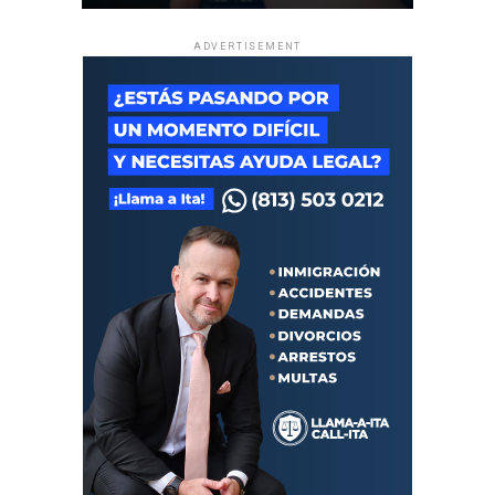
ADVERTISEMENT
Por su parte,
Brandon David Becerra Curbelo
fue
detenido el
16 de julio
a las 2:30pm cuando se encontraba
en un restaurante en la esquina de su casa en La Habana
junto a su hermano de 12 años. En ese momento “
Llegó
una patrulla y un bus. Lo esposaron, le quitaron el
móvil y se lo llevaron
. Mi otro hijo es el que viene
corriendo y me cuenta”, declaró
Yanaisy
, su madre. Desde
ese entonces se encuentra detenido en la Prisión de
Jóvenes de Occidente en El Guatao bajo el cargo de
“desorden público”. A Brandon
no le permiten recibir
visitas
. Está autorizado a hacer
dos llamadas por
semana
y
su madre le lleva cada 15 días “alimentos,
elementos de aseo y medicamentos”
, como afirma ella