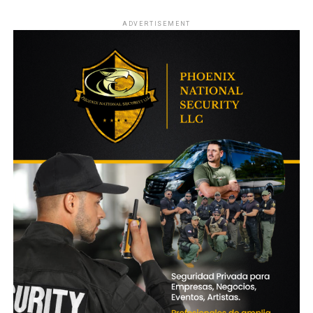
misma a este medio.
ADVERTISEMENT
La situación se volvió más delicada a partir del
13 de
agosto
cuando le informaron a su madre que
Brandon
había dado positivo en un test de coronavirus
. Ese día
su madre hizo un descargo en su perfil de
Facebook
en el
que criticaba a las autoridades por el hecho de que no le
permitían verlo, en teoría, por los cuidados necesarios por
la pandemia y aun así se contagió de
COVID-19
. En esa
misma publicación aseguró que “hoy su estado de salud
es crítico”. Si bien Brandon hoy no corre peligro por la
enfermedad,
su situación se agravó ya que al delito de
“desorden público” se le agregó el de “propagación
de epidemia”
,
y esto puede ser utilizado por el
régimen como una excusa más para mantenerlo en
custodia
.
El día 28 de septiembre se le denegó por segunda vez
el cambio de medida cautelar
, lo que indica que el joven