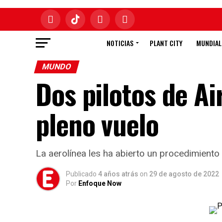
NOTICIAS
PLANT CITY
MUNDIAL
MUNDO
Dos pilotos de Ai
pleno vuelo
La aerolínea les ha abierto un procedimient
Publicado
4 años atrás
on
29 de agosto de 2022
Por
Enfoque Now