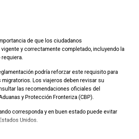
oír las enseñanzas divinas y los beneficios que estas
n disfrutar de discursos basados en la Biblia,
importancia de que los ciudadanos
cticos sobre las enseñanzas de Jesús para la vida
igente y correctamente completado, incluyendo la
 requiera.
blea regional pueden consultarse mediante el
glamentación podría reforzar este requisito para
le en el sitio oficial JW.ORG, donde también se
s migratorios. Los viajeros deben revisar su
o.
nsultar las recomendaciones oficiales del
Aduanas y Protección Fronteriza (CBP).
ados de diversos países
uando corresponda y en buen estado puede evitar
 los Testigos de Jehová también celebrarán 19
 Estados Unidos.
n 13 países, donde miles de delegados compartirán
 el lema “Felices para siempre”.