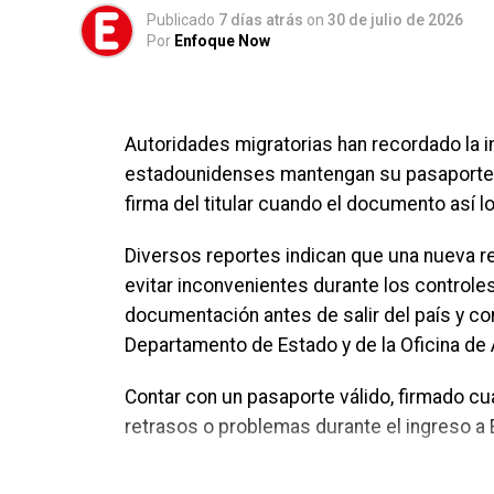
Publicado
7 días atrás
on
30 de julio de 2026
Domingo – Mateo 13:16
Por
Enfoque Now
La jornada final enfatiza el valor de ver y 
aportan a la vida de quienes las aplican.
Durante los tres días, los asistentes podrá
Autoridades migratorias han recordado la 
entrevistas, videos cortos y consejos prá
estadounidenses mantengan su pasaporte v
diaria.
firma del titular cuando el documento así lo
Las fechas, horarios y sedes de cada asam
Diversos reportes indican que una nueva re
Buscador de Asambleas Regionales disponib
evitar inconvenientes durante los controle
encuentra el programa completo del event
documentación antes de salir del país y co
Departamento de Estado y de la Oficina de 
Asambleas Internacionales reunirán deleg
Contar con un pasaporte válido, firmado c
Como parte del programa mundial de 2026,
retrasos o problemas durante el ingreso a
Asambleas Internacionales, distribuidas e
un mismo programa basado en la Biblia bajo