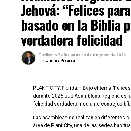
Jehová: “Felices par
basado en la Biblia p
verdadera felicidad
Publicado
2 días atrás
on
4 de agosto de 2026
Por
Jimmy Pizarro
PLANT CITY, Florida.– Bajo el tema “Felice
durante 2026 sus Asambleas Regionales, un 
felicidad verdadera mediante consejos bíblic
Las asambleas se realizan en diferentes ciu
área de Plant City, una de las sedes habit