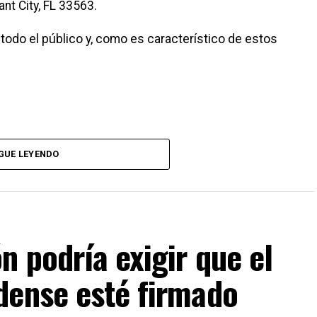
nt City, FL 33563.
a todo el público y, como es característico de estos
pecífico:
GUE LEYENDO
cesidades espirituales y cómo estas contribuyen a
 podría exigir que el
dense esté firmado
ue produce dar a los demás y poner en práctica los
erosidad.