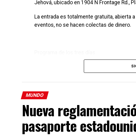
Jehová, ubicado en 1904 N Frontage Rd., Pla
La entrada es totalmente gratuita, abierta 
eventos, no se hacen colectas de dinero.
Programa de los tres días
Cada jornada desarrolla un tema bíblico es
SI
Viernes – Mateo 5:3
El programa se centra en reconocer las ne
MUNDO
una vida verdaderamente feliz.
Nueva reglamentación
Sábado – Hechos 20:35
pasaporte estadouni
Las presentaciones destacan la felicidad q
principios bíblicos relacionados con la gen