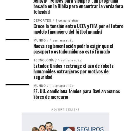
Jehová: “Felices para siempre”, un programa
basado en la Biblia para encontrar la verdadera
felicidad
DEPORTES
1 semana atrás
Crece la tensión entre UEFA y FIFA por el futuro
modelo financiero del fútbol mundial
MUNDO
1 semana atrás
Nueva reglamentación podría exigir que el
pasaporte estadounidense esté firmado
TECNOLOGÍA
1 semana atrás
Un evento de alcance mundial
Estados Unidos restringe el uso de robots
humanoides extranjeros por motivos de
seguridad
Las Asambleas Regionales “Felices para siempre” se
celebran en más de 230 países, mediante la organización
MUNDO
1 semana atrás
EE. UU. condiciona fondos para Gavi a vacunas
de más de 6,000 asambleas presentadas en más de 500
libres de mercurio
idiomas.
ADVERTISEMENT
Por su parte, las Asambleas Internacionales ofrecerán el
programa en 36 idiomas, incluidos 11 lenguas de señas,
permitiendo que personas de diversas culturas e idiomas