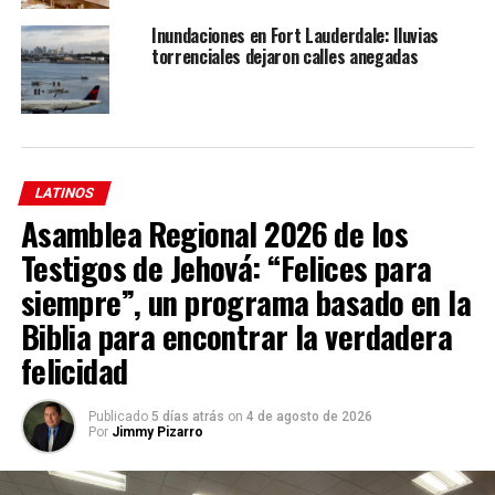
realmente no había experimentado antes”,
dijo Jamie
Dobson.
Inundaciones en Fort Lauderdale: lluvias
torrenciales dejaron calles anegadas
LATINOS
Asamblea Regional 2026 de los
Testigos de Jehová: “Felices para
siempre”, un programa basado en la
Biblia para encontrar la verdadera
felicidad
Publicado
5 días atrás
on
4 de agosto de 2026
Por
Jimmy Pizarro
Un trampero atrapó al caimán y lo reubicó en un área no
residencial.