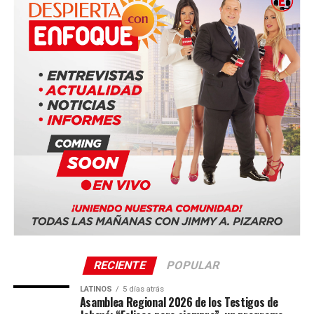
Biblia bajo el lema “Felices para siempre”.
Entre las ciudades anfitrionas confirmadas se encuentran:
Duala, Camerún
Bucarest, Rumania
Ciudad de Panamá, Panamá (Panama Convention
Center)
Quito, Ecuador
Sevilla, España
La serie mundial también incluye sedes en Costa Rica,
Portugal, Sudáfrica y Tailandia.
RECIENTE
POPULAR
LATINOS
5 días atrás
Asamblea Regional 2026 de los Testigos de