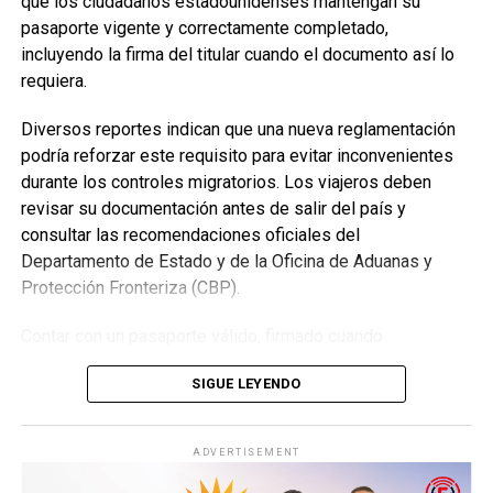
que los ciudadanos estadounidenses mantengan su
la vida de quienes las aplican.
pasaporte vigente y correctamente completado,
incluyendo la firma del titular cuando el documento así lo
Durante los tres días, los asistentes podrán disfrutar de
requiera.
discursos basados en la Biblia, entrevistas, videos cortos
y consejos prácticos sobre las enseñanzas de Jesús para
Diversos reportes indican que una nueva reglamentación
la vida diaria.
podría reforzar este requisito para evitar inconvenientes
durante los controles migratorios. Los viajeros deben
Las fechas, horarios y sedes de cada asamblea regional
revisar su documentación antes de salir del país y
pueden consultarse mediante el Buscador de Asambleas
consultar las recomendaciones oficiales del
Regionales disponible en el sitio oficial JW.ORG, donde
Departamento de Estado y de la Oficina de Aduanas y
también se encuentra el programa completo del evento.
Protección Fronteriza (CBP).
Asambleas Internacionales reunirán delegados de
Contar con un pasaporte válido, firmado cuando
diversos países
corresponda y en buen estado puede evitar retrasos o
SIGUE LEYENDO
Como parte del programa mundial de 2026, los Testigos
problemas durante el ingreso a Estados Unidos.
de Jehová también celebrarán 19 Asambleas
Internacionales, distribuidas en 13 países, donde miles de
ADVERTISEMENT
delegados compartirán un mismo programa basado en la