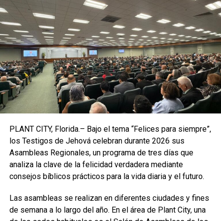
Los encuentros con caimanes en comunidades
urbanizadas son más frecuentes durante la temporada de
apareamiento, que comenzó en abril y dura hasta junio,
cuando los reptiles emergen de los pantanos y buscan
pareja.
Los funcionarios de vida silvestre dicen que rara vez
representan una amenaza directa para los humanos.
“Los caimanes rara vez muerden a las personas por
razones distintas a la comida”,
dice la Comisión de
PLANT CITY, Florida.– Bajo el tema “Felices para siempre”,
Pesca y Vida Silvestre de Florida en su hoja informativa
los Testigos de Jehová celebran durante 2026 sus
sobre incidentes entre humanos y caimanes , que señala
Asambleas Regionales, un programa de tres días que
que el estado tiene una población “saludable” de
analiza la clave de la felicidad verdadera mediante
aproximadamente 1,3 millones de reptiles.
consejos bíblicos prácticos para la vida diaria y el futuro.
“
Las hembras de caimán pueden proteger sus nidos
Las asambleas se realizan en diferentes ciudades y fines
silbando y abriendo la boca para asustar a los
de semana a lo largo del año. En el área de Plant City, una
intrusos, pero rara vez muerden a las personas. Es