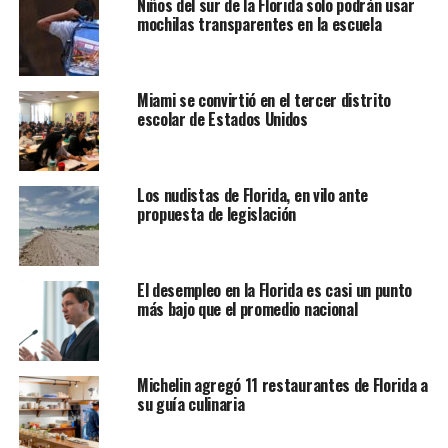
Niños del sur de la Florida solo podrán usar
para la fiesta de cumpleaños de Karyn Dobson unos días
mochilas transparentes en la escuela
después.
“Había Coca-Cola Light arrojada por todas partes
Miami se convirtió en el tercer distrito
porque el caimán abrió la caja que tenía algunas latas,
escolar de Estados Unidos
probablemente pensó que era cerveza”
, dijo.
“Todos estábamos parados allí como un gato
Los nudistas de Florida, en vilo ante
asustado. La gente me ha enviado mensajes de texto
propuesta de legislación
y correos electrónicos, tienen todos comentarios
como: ‘Qué gran regalo de cumpleaños’”
, dijo
la mujer.
Se cree que el caimán se coló después de que la pareja
El desempleo en la Florida es casi un punto
más bajo que el promedio nacional
regresara de pasear a su perro y no cerrara la puerta del
garaje. Los Dobson dijeron que se habían mudado
recientemente al área desde Chicago y no estaban al tanto
del peligro de dejar la puerta del garaje abierta.
Michelin agregó 11 restaurantes de Florida a
su guía culinaria
“Nosotros somos de Chicago y esto es algo que