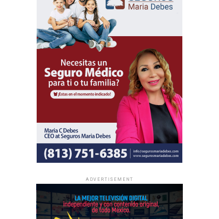
participen de un mismo contenido bíblico.
Además del programa espiritual, los delegados
internacionales participarán en actividades de predicación
local y en oportunidades de intercambio de ánimo con
hermanos de distintas partes del mundo.
Al igual que las asambleas regionales, la entrada a todas
las asambleas internacionales es completamente gratuita
y no se realizan colectas de dinero.
La información oficial sobre fechas, lugares y el programa
completo de las Asambleas Regionales e Internacionales
está disponible en JW.ORG.
ADVERTISEMENT