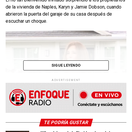
de la vivienda de Naples, Karyn y Jamie Dobson, cuando
abrieron la puerta del garaje de su casa después de
escuchar un choque.
SIGUE LEYENDO
ADVERTISEMENT
“Abro la puerta un cuarto de distancia, asomo la
cabeza y ahí está el caimán”,
dijo Jamie Dobson.
Dijo
que el reptil de 2.4 metros estaba retrocediendo con
la espuma de las latas regada por todo el piso.
TE PODRÍA GUSTAR
La pareja había comprado varios bloques de refrescos