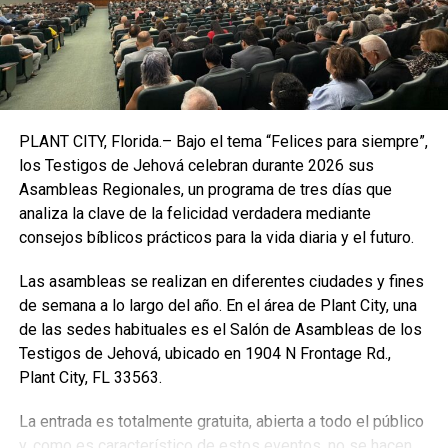
gigantescos árboles a sobrevivir al disminuir el
impacto si las llamas los alcanzan.
Un
“sólido historial de incendios prescritos en esa
zona es motivo de optimismo”
, dijo Paterson.
“Con
suerte, el bosque de gigantes saldrá indemne de
PLANT CITY, Florida.– Bajo el tema “Felices para siempre”,
esto”.
los Testigos de Jehová celebran durante 2026 sus
Las secuoyas gigantes están adaptadas al fuego
, que
Asambleas Regionales, un programa de tres días que
puede ayudarlas a prosperar liberando las semillas de sus
analiza la clave de la felicidad verdadera mediante
conos y creando claros que permiten el crecimiento de las
consejos bíblicos prácticos para la vida diaria y el futuro.
secuoyas jóvenes.
Pero la extraordinaria intensidad de
Las asambleas se realizan en diferentes ciudades y fines
los incendios -alimentada por el cambio climático-
de semana a lo largo del año. En el área de Plant City, una
puede abrumar a los árboles.
de las sedes habituales es el Salón de Asambleas de los
Eso ocurrió el año pasado, cuando
el incendio de
Testigos de Jehová, ubicado en 1904 N Frontage Rd.,
Castle
acabó con lo que los estudios estiman que eran
Plant City, FL 33563.
entre
7.500
y
10.600
grandes secuoyas, según el Servicio
La entrada es totalmente gratuita, abierta a todo el público
de Parques Nacionales.
y, como es característico de estos eventos, no se hacen