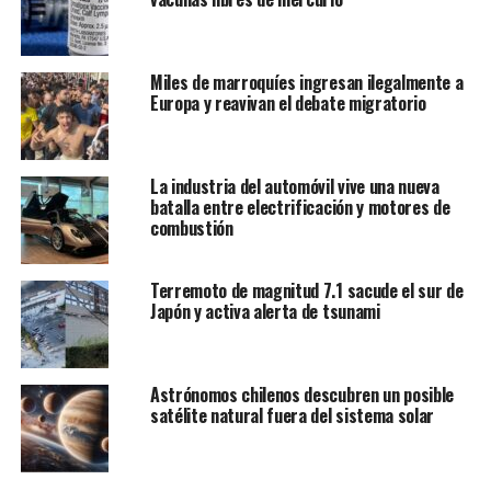
propagación por la mañana
, dijo la portavoz de los
bomberos Katy Hooper.
Miles de marroquíes ingresan ilegalmente a
Las llamas surgieron después de que un incendio forestal
Europa y reavivan el debate migratorio
en la región matara el año pasado a miles de
secuoyas,
algunas tan altas como rascacielos y con
miles de años de antigüedad.
La industria del automóvil vive una nueva
batalla entre electrificación y motores de
El árbol General Sherman es el más grande del mundo
combustión
por su volumen, con 1.487 metros cúbicos,
según el
Servicio de Parques Nacionales.
Se eleva a 84 metros
Terremoto de magnitud 7.1 sacude el sur de
de altura y tiene una circunferencia de 31 metros a
Japón y activa alerta de tsunami
nivel del suelo.
Astrónomos chilenos descubren un posible
satélite natural fuera del sistema solar