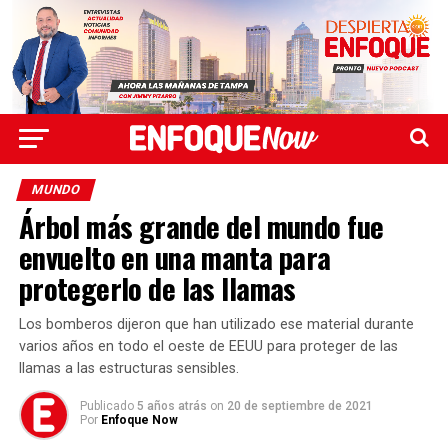
MUNDO
Árbol más grande del mundo fue
envuelto en una manta para
protegerlo de las llamas
Los bomberos dijeron que han utilizado ese material durante
varios años en todo el oeste de EEUU para proteger de las
llamas a las estructuras sensibles.
Publicado
5 años atrás
on
20 de septiembre de 2021
Por
Enfoque Now