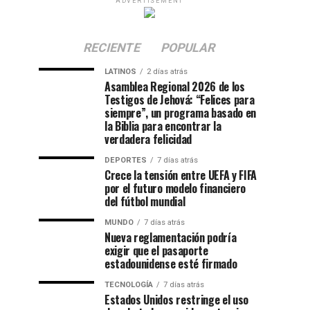
ADVERTISEMENT
RECIENTE
POPULAR
LATINOS
2 días atrás
Asamblea Regional 2026 de los
Testigos de Jehová: “Felices para
siempre”, un programa basado en
la Biblia para encontrar la
verdadera felicidad
DEPORTES
7 días atrás
Crece la tensión entre UEFA y FIFA
por el futuro modelo financiero
del fútbol mundial
MUNDO
7 días atrás
Nueva reglamentación podría
exigir que el pasaporte
estadounidense esté firmado
TECNOLOGÍA
7 días atrás
Estados Unidos restringe el uso