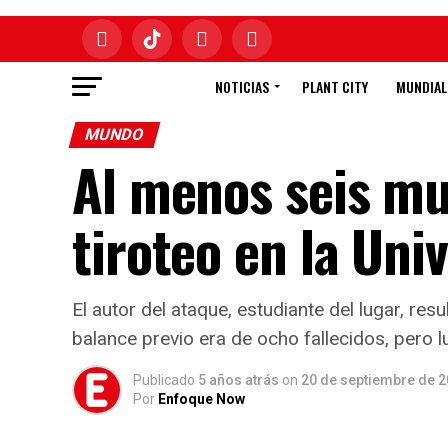
NOTICIAS
PLANT CITY
MUNDIAL
MUNDO
Al menos seis mu
tiroteo en la Un
El autor del ataque, estudiante del lugar, re
balance previo era de ocho fallecidos, pero 
Publicado
5 años atrás
on
20 de septiembre de 
Por
Enfoque Now