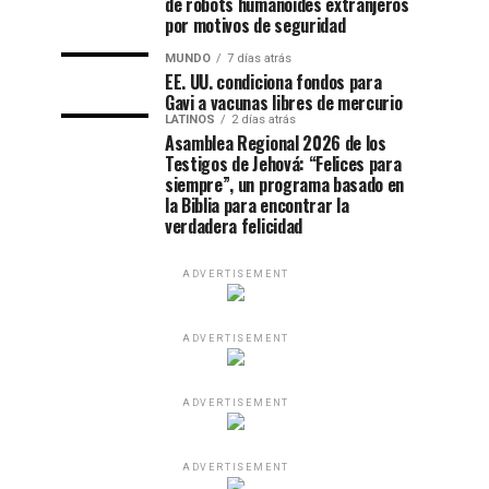
de robots humanoides extranjeros
por motivos de seguridad
MUNDO
7 días atrás
EE. UU. condiciona fondos para
Gavi a vacunas libres de mercurio
LATINOS
2 días atrás
Asamblea Regional 2026 de los
Testigos de Jehová: “Felices para
siempre”, un programa basado en
la Biblia para encontrar la
verdadera felicidad
ADVERTISEMENT
ADVERTISEMENT
ADVERTISEMENT
ADVERTISEMENT