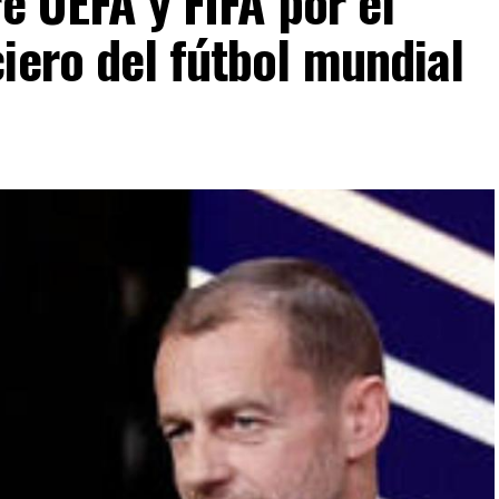
e UEFA y FIFA por el
iero del fútbol mundial