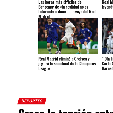
Las horas más difíciles de
Real M
Benzema: de «la realidad no es
leyend
Internet» a decir «me voy» del Real
Madrid
Real Madrid eliminó a Chelsea y
“¡Día l
jugará la semifinal de la Champions
Carlo 
League
Barcel
DEPORTES