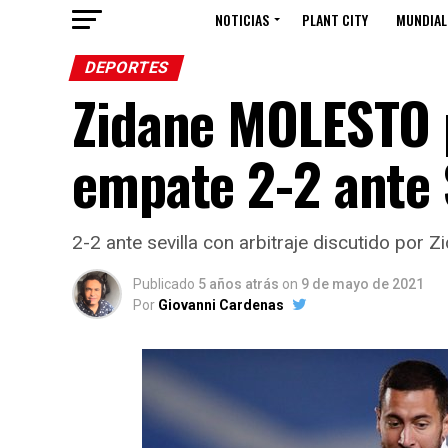
NOTICIAS
PLANT CITY
MUNDIAL
DEPORTES
Zidane MOLESTO po
empate 2-2 ante 
2-2 ante sevilla con arbitraje discutido por Z
Publicado
5 años atrás
on
9 de mayo de 2021
Por
Giovanni Cardenas