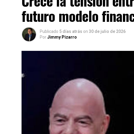
Crece la tensión entr
futuro modelo financ
Publicado
5 días atrás
on
30 de julio de 2026
Por
Jimmy Pizarro