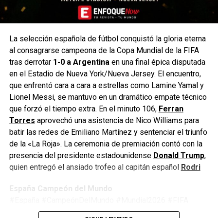
La selección española de fútbol conquistó la gloria eterna
al consagrarse campeona de la Copa Mundial de la FIFA
tras derrotar
1-0 a Argentina
en una final épica disputada
en el Estadio de Nueva York/Nueva Jersey. El encuentro,
que enfrentó cara a cara a estrellas como Lamine Yamal y
Lionel Messi, se mantuvo en un dramático empate técnico
que forzó el tiempo extra. En el minuto 106,
Ferran
Torres
aprovechó una asistencia de Nico Williams para
batir las redes de Emiliano Martínez y sentenciar el triunfo
de la «La Roja». La ceremonia de premiación contó con la
presencia del presidente estadounidense
Donald Trump
,
quien entregó el ansiado trofeo al capitán español
Rodri
España Campeón del Mundo
#España #CampeónDelMundo #Mundial2026 #FIFA
#Argentina #Fútbol #LaRoja #WorldCup2026