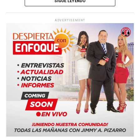
SIGUE LEYENDO
#JimmyPizarro #EnfoqueNow
ADVERTISEMENT