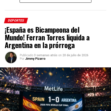
Tags: #EnfoqueNow #JimmyPizarro #FIFA #UEFA
#Fútbol #Deportes #Mundial
DEPORTES
¡España es Bicampeona del
Mundo! Ferran Torres liquida a
Argentina en la prórroga
Publicado
3 semanas atrás
on
20 de julio de 2026
Por
Jimmy Pizarro