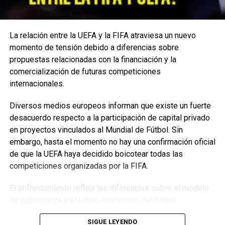
La relación entre la UEFA y la FIFA atraviesa un nuevo
momento de tensión debido a diferencias sobre
propuestas relacionadas con la financiación y la
comercialización de futuras competiciones
internacionales.
Diversos medios europeos informan que existe un fuerte
desacuerdo respecto a la participación de capital privado
en proyectos vinculados al Mundial de Fútbol. Sin
embargo, hasta el momento no hay una confirmación oficial
de que la UEFA haya decidido boicotear todas las
competiciones organizadas por la FIFA.
El enfrentamiento refleja las diferencias sobre el modelo
de gobernanza y el futuro económico del fútbol
internacional, un debate que podría influir en la
SIGUE LEYENDO
organización de los próximos torneos.