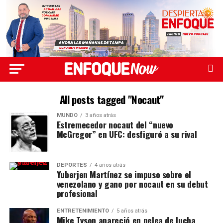
All posts tagged "Nocaut"
MUNDO
3 años atrás
Estremecedor nocaut del “nuevo
McGregor” en UFC: desfiguró a su rival
DEPORTES
4 años atrás
Yuberjen Martínez se impuso sobre el
venezolano y gano por nocaut en su debut
profesional
ENTRETENIMIENTO
5 años atrás
Mike Tyson apareció en pelea de lucha