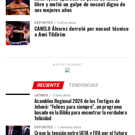
libre y metió un golpe de nocaut digno de
sus mejores años
DEPORTES
5 años atrás
CANELO Álvarez derrotó por nocaut técnico
a Avni Yildirim
ADVERTISEMENT
RECIENTE
TENDENCIAS
LATINOS
5 días atrás
Asamblea Regional 2026 de los Testigos de
Jehová: “Felices para siempre”, un programa
basado en la Biblia para encontrar la verdadera
felicidad
DEPORTES
1 semana atrás
Crece la tensión entre UEFA y FIFA por el futuro