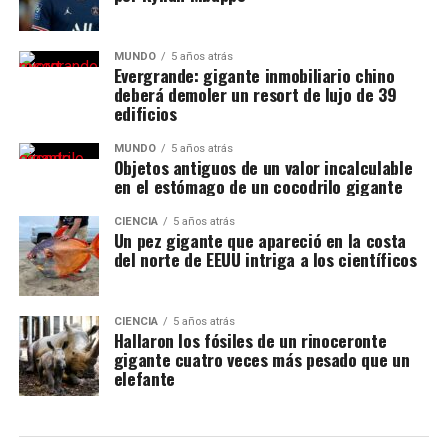
MUNDO
5 años atrás
Evergrande: gigante inmobiliario chino
deberá demoler un resort de lujo de 39
edificios
MUNDO
5 años atrás
Objetos antiguos de un valor incalculable
en el estómago de un cocodrilo gigante
CIENCIA
5 años atrás
Un pez gigante que apareció en la costa
del norte de EEUU intriga a los científicos
CIENCIA
5 años atrás
Hallaron los fósiles de un rinoceronte
gigante cuatro veces más pesado que un
elefante