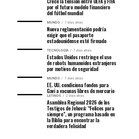
Crece la tensión entre UEFA y FIFA
por el futuro modelo financiero
del fútbol mundial
MUNDO
7 días atrás
Nueva reglamentación podría
exigir que el pasaporte
estadounidense esté firmado
TECNOLOGÍA
7 días atrás
Estados Unidos restringe el uso
de robots humanoides extranjeros
por motivos de seguridad
MUNDO
7 días atrás
EE. UU. condiciona fondos para
Gavi a vacunas libres de mercurio
LATINOS
2 días atrás
Asamblea Regional 2026 de los
Testigos de Jehová: “Felices para
siempre”, un programa basado en
la Biblia para encontrar la
verdadera felicidad