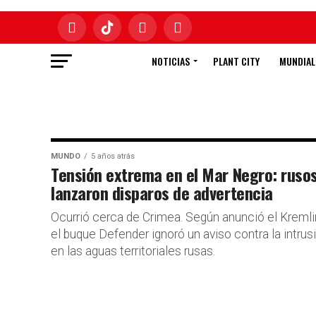
NOTICIAS
PLANT CITY
MUNDIAL
MUNDO
5 años atrás
Tensión extrema en el Mar Negro: ruso
lanzaron disparos de advertencia
Ocurrió cerca de Crimea. Según anunció el Kremli
el buque Defender ignoró un aviso contra la intrus
en las aguas territoriales rusas.