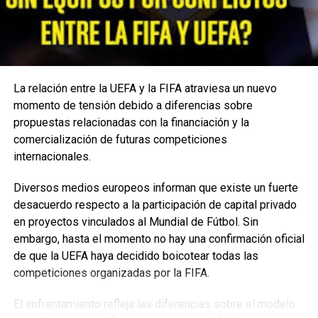
Youtube:
@EnfoqueNow
Encuentra más notas como esta aquí:
MUNDO
La relación entre la UEFA y la FIFA atraviesa un nuevo
TEMAS RELACIONADOS:
CRÍTICAS
LIONEL MESSI
momento de tensión debido a diferencias sobre
MEDIOS FRANCESES
MESSI
NEGATIVO
PARIS
propuestas relacionadas con la financiación y la
PARIS SAINT GERMAIN
PRENSA
PSG
comercialización de futuras competiciones
VER SIGUIENTE
internacionales.
La historia de resiliencia de Bethany Hamilton
Diversos medios europeos informan que existe un fuerte
NO TE PIERDAS
Ucraniana Elina Svitolina renunció al torneo para no
desacuerdo respecto a la participación de capital privado
enfrentarse a una rival rusa
en proyectos vinculados al Mundial de Fútbol. Sin
embargo, hasta el momento no hay una confirmación oficial
de que la UEFA haya decidido boicotear todas las
Enfoque Now
competiciones organizadas por la FIFA.
El enfrentamiento refleja las diferencias sobre el modelo
Enfoque Now es una plataforma digital dedicada a conectar e