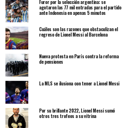
Furor por la selección argentina: se
agotaron las 77 mil entradas para el partido
La publicación también afirmó que Messi “ha fallado 5
ante Indonesia en apenas 5 minutos
de 23 lanzamientos de penalti en la Liga de
Campeones, más que cualquier otro jugador desde
Cuáles son las razones que obstaculizan el
que Opta (empresa inglesa de estadísticas) recoge
regreso de Lionel Messi al Barcelona
estos datos desde 2003”.
Nueva protesta en París contra la reforma
de pensiones
La MLS se ilusiona con tener a Lionel Messi
Por su brillante 2022, Lionel Messi sumó
otros tres trofeos a su vitrina
Estas afirmaciones fueron las que llevaron a Lionel Messi
a obtener el peor puntaje de los jugadores del PSG.