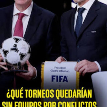
En lo que va de la temporada 2021-2022 de la Champions
League, el argentino ha tenido un total de 23 partidos
jugados y 3 goles anotados. Su desempeño está apenas
debajo del jugador Kylian Mbappé, quien ha realizado 17
pases de gol en toda la temporada.
Frente a las críticas, el exjugador Sergio Agüero defendió
públicamente el desempeño de Lionel Messi, diciendo:
“Leo jugó bien. La rompió, y no porque sea mi amigo.
Estuvo muy bien, estuvo muy activo, lástima del penalti,
pero después la rompió. Las revistas y diarios de Francia
lo ‘mataron’, son unos giles”.
Conecta con Enfoque Now en todas nuestras Redes
Sociales:
Instagram :
@EnfoqueNow
Facebook:
@EnfoqueNow
Twitter:
@EnfoqueNow