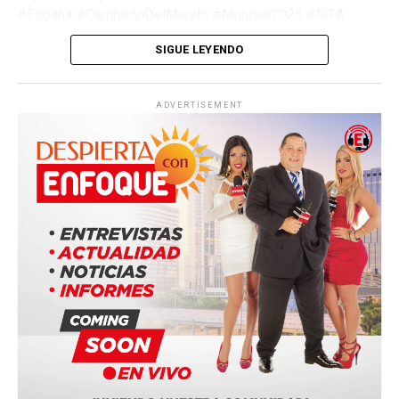
#España #CampeónDelMundo #Mundial2026 #FIFA
#Argentina #Fútbol #LaRoja #WorldCup2026
SIGUE LEYENDO
#JimmyPizarro #EnfoqueNow
ADVERTISEMENT