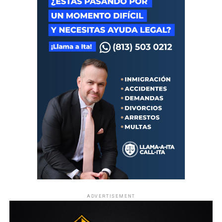
los peluches y los almohadones y almohadas. La suavidad
de la textura transporta al contacto con el pelo y el relleno
de las almohadas al despanzado desgranado el contenido
de la presa cazada recientemente. Algo parecido pasa con
la predilección de algunos animales a jugar con botellas
de plástico que los retrotrae, en el cerebro primitivo al
crujir de los huesos de la presa cazada. Las intangibles
burbujas son una grandiosa opción de juego si podemos
garantizar la inocuidad de la mezcla que las produce.
Conecta con Enfoque Now en todas nuestras Redes
Sociales:
Instagram :
@EnfoqueNow
Facebook:
@EnfoqueNow
Twitter:
@EnfoqueNow
ADVERTISEMENT
Youtube:
@EnfoqueNow