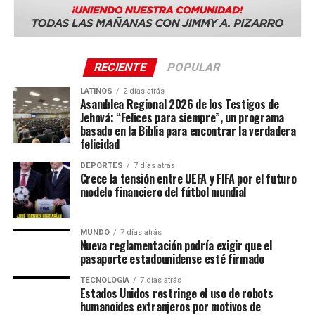
La importancia de los juguetes
RECIENTE
POPULAR
LATINOS
2 días atrás
Asamblea Regional 2026 de los Testigos de
Jehová: “Felices para siempre”, un programa
basado en la Biblia para encontrar la verdadera
Bruno había rescatado a
cinco personas con vida y
felicidad
localizado cuatro cuerpos
durante su carrera. Su muerte
ha generado una ola de indignación en redes sociales,
DEPORTES
7 días atrás
Crece la tensión entre UEFA y FIFA por el futuro
medios y sectores políticos, que exigen justicia y mayor
modelo financiero del fútbol mundial
protección para los animales de servicio.
MUNDO
7 días atrás
Nueva reglamentación podría exigir que el
Además de reducir el aburrimiento de tu perro, jugar con juguetes
pasaporte estadounidense esté firmado
puede ayudar a eliminar otros comportamientos no deseados y
reconfortarlo cuando se quede solo
TECNOLOGÍA
7 días atrás
Estados Unidos restringe el uso de robots
humanoides extranjeros por motivos de
Además de reducir el aburrimiento de tu perro, jugar con