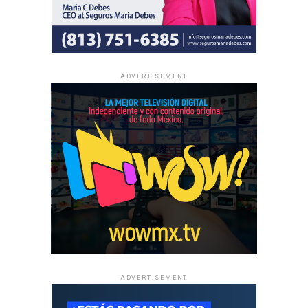
riesgos. Ningún juguete debe implicar un riesgo potencial
por la presencia de puntas, por su dureza, rugosidad o las
partes pequeñas que se pueda tragar.
Se llama enriquecimiento ambiental a la disciplina que
ADVERTISEMENT
crea y recrea elementos y escenarios que favorezcan las
mejores conductas de los animales. Algunos juguetes
están específicamente diseñados para mantener al perro
interesado y en una situación enriquecida por horas. Estos
juguetes de distracción suelen ser rompecabezas o
diseños de cajas con agujeros con una golosina en su
interior que requieren la disquisición y trabajo intelectual
para obtener la recompensa luego de un tiempo. A esta
categoría pertenecen los juguetes del tipo Kong (se
rellena con alimento o snacks) y los juegos de Nina
Otossom, la renombrada adiestradora sueca líder en el
adiestramiento cognitivo de los perros.
ADVERTISEMENT
Además de los juguetes duros, los perros también adoran