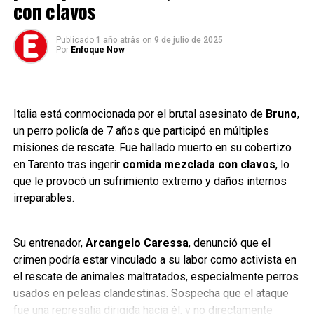
con clavos
Los perros de la central muestran menor
diversidad genética, mientras que los de la ciudad
Publicado
1 año atrás
on
9 de julio de 2025
Por
Enfoque Now
tienen mayor mezcla.
Slavutych presenta genes de razas modernas
como labrador retriever y yorkshire terrier.
Italia está conmocionada por el brutal asesinato de
Bruno
,
Enseñar al perro a dar la pata o a sentarse o a echarse son juegos que
Aunque no se detectaron mutaciones típicas por radiación,
un perro policía de 7 años que participó en múltiples
ayudan a educar al perro
sí se hallaron variaciones en genes relacionados con la
misiones de rescate. Fue hallado muerto en su cobertizo
reparación del ADN. La adaptación parece haber
en Tarento tras ingerir
comida mezclada con clavos
, lo
Dar la pata
fortalecido su sistema inmunológico, similar a los efectos
que le provocó un sufrimiento extremo y daños internos
de la radioterapia en humanos.
irreparables.
Enseñar al perro a dar la pata o a sentarse o a echarse son
juegos que ayudan a educar al perro. Cuando aprende a
También se observó este fenómeno en lobos de la zona,
sentarse o a dar la pata si lo ordena el dueño, desarrolla
según estudios previos de la bióloga Cara Love.
Su entrenador,
Arcangelo Caressa
, denunció que el
su capacidad de autocontrol.
crimen podría estar vinculado a su labor como activista en
el rescate de animales maltratados, especialmente perros
Enseñarle palabras
usados en peleas clandestinas. Sospecha que el ataque
fue una represalia dirigida hacia él, y no directamente
El juego consiste en entregar un juguete al perro y