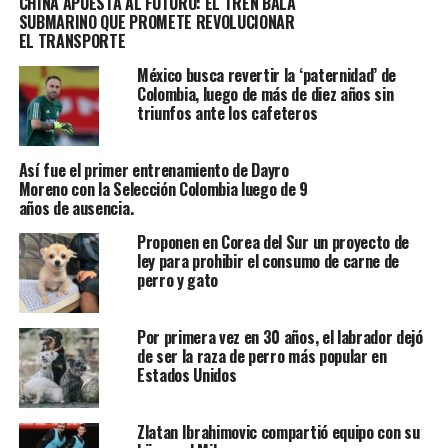
CHINA APUESTA AL FUTURO: EL TREN BALA
humanos desarrollan la cooperación y la inteligencia.
SUBMARINO QUE PROMETE REVOLUCIONAR
EL TRANSPORTE
México busca revertir la ‘paternidad’ de
Colombia, luego de más de diez años sin
triunfos ante los cafeteros
Así fue el primer entrenamiento de Dayro
Moreno con la Selección Colombia luego de 9
años de ausencia.
Proponen en Corea del Sur un proyecto de
ley para prohibir el consumo de carne de
perro y gato
Una lista-guía de juegos que podes compartir con tu perro
Por primera vez en 30 años, el labrador dejó
Una lista-guía de juegos que
de ser la raza de perro más popular en
Estados Unidos
podes compartir con tu perro
Tira y afloja
Zlatan Ibrahimovic compartió equipo con su