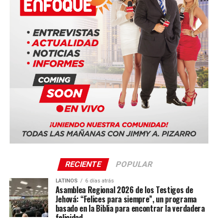
sistema inmune para poder propagarse, según un
estudio
NO TE PIERDAS
Blue Origin suspendió el lanzamiento de su nuevo cohete
New Glenn por problemas técnicos
Enfoque Now
Enfoque Now es una plataforma digital dedicada a conectar e
informar a la comunidad latina acerca de los acontecimientos
que suceden a nivel local e internacional.
RECIENTE
POPULAR
LATINOS
6 días atrás
Asamblea Regional 2026 de los Testigos de
Jehová: “Felices para siempre”, un programa
basado en la Biblia para encontrar la verdadera
felicidad