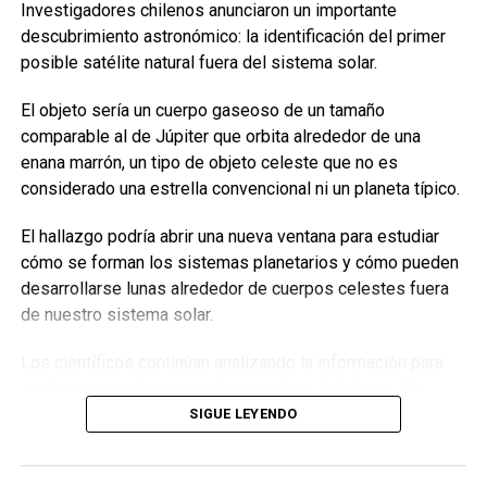
Investigadores chilenos anunciaron un importante
Un fenómeno solar podría interrumpir las comunicaciones
descubrimiento astronómico: la identificación del primer
y dañar satélites, según la Nasa.
posible satélite natural fuera del sistema solar.
El equipo de la NASA observó que, en las horas previas a
El objeto sería un cuerpo gaseoso de un tamaño
una erupción, los bucles coronales sobre las zonas
comparable al de Júpiter que orbita alrededor de una
activas del Sol presentan un patrón de brillo irregular en la
enana marrón, un tipo de objeto celeste que no es
luz ultravioleta extrema, lo que indica un comportamiento
considerado una estrella convencional ni un planeta típico.
errático que precede a la liberación de energía solar.
El hallazgo podría abrir una nueva ventana para estudiar
Una predicción más precisa:
cómo se forman los sistemas planetarios y cómo pueden
anticipando erupciones con hasta
desarrollarse lunas alrededor de cuerpos celestes fuera
seis horas de antelación
de nuestro sistema solar.
Los científicos continúan analizando la información para
El hallazgo más relevante de este estudio es la capacidad
confirmar completamente la naturaleza del objeto. De
de predecir las erupciones solares con hasta seis horas
confirmarse, el descubrimiento representaría un hito
de antelación, con una precisión del 60 al 80 por ciento.
SIGUE LEYENDO
histórico para la astronomía y ampliaría nuestro
Según los científicos,
las fluctuaciones en el brillo de
conocimiento sobre la diversidad del universo.