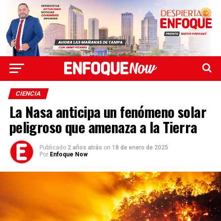
CIENCIA
La Nasa anticipa un fenómeno solar
peligroso que amenaza a la Tierra
Publicado
2 años atrás
on
18 de enero de 2025
Por
Enfoque Now