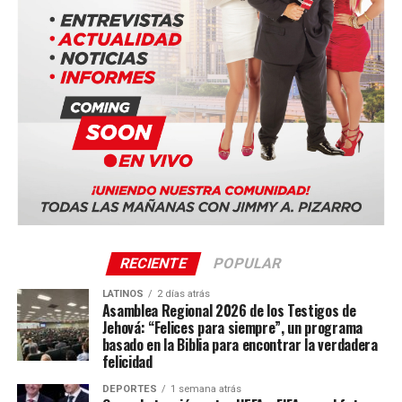
Duala, Camerún
Bucarest, Rumania
Ciudad de Panamá, Panamá (Panama Convention
Center)
Imagen del rescate de Salvamento Marítimo el pasado 6
Quito, Ecuador
de enero. (Salvamento Marítimo)
Sevilla, España
TEMAS RELACIONADOS:
La serie mundial también incluye sedes en Costa Rica,
VER SIGUIENTE
Portugal, Sudáfrica y Tailandia.
Un hombre acude ebrio a una comisaría de Policía
porque quiere entrar en la cárcel: no se lo conceden y
rompe un cristal de la oficina
RECIENTE
POPULAR
NO TE PIERDAS
LATINOS
2 días atrás
Millonarios y celebridades evacúan sus hogares
Asamblea Regional 2026 de los Testigos de
mientras que el infierno se apodera de California
Jehová: “Felices para siempre”, un programa
basado en la Biblia para encontrar la verdadera
felicidad
Enfoque Now
DEPORTES
1 semana atrás