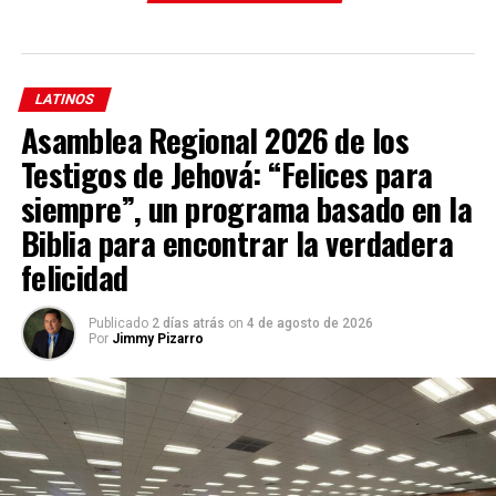
entrevista con la agencia Efe. Sin embargo, a pesar de su
amplia experiencia, una situación como esa “siempre
abruma” y ha recordado que el bebé destacaba en medio
de la precaria embarcación en la que viajaban un total de
LATINOS
40 varones, 16 mujeres y 4 menores.
“Estaba desnudo,
Asamblea Regional 2026 de los
había nacido solo 10 minutos antes en la patera”.
Testigos de Jehová: “Felices para
Cuando los efectivos de Salvamento Marítimo alcanzaron
siempre”, un programa basado en la
el cayuco, el bebé lloraba y comprobaron que no había
Biblia para encontrar la verdadera
problemas, por lo que a continuación “pidieron permiso a
la mujer para desnudarla, limpiarla y asearla con todo el
felicidad
respeto”. “Pusimos con ella al bebé, que
ya tenía el
cordón umbilical, lo cortó alguno de sus compañeros
Publicado
2 días atrás
on
4 de agosto de 2026
Por
Jimmy Pizarro
de travesía
. Lo único que hicimos nosotros fue a afirmar
al niño, dárselo a la madre y abrigarlos para el viaje”, ha
relatado Trujillo, ya que después un helicóptero evacuó a
ambos al hospital de Lanzarote.
Uno de los marineros tomó una foto de la neumática