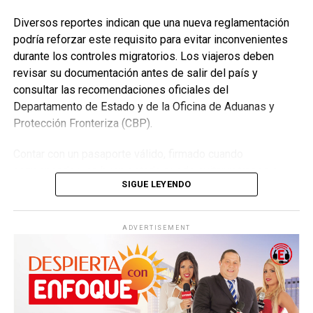
y consejos prácticos sobre las enseñanzas de Jesús para
con el fin de establecer la obligatoriedad del principio de
Diversos reportes indican que una nueva reglamentación
la vida diaria.
solidaridad en la distribución de los menores migrantes
podría reforzar este requisito para evitar inconvenientes
entre todas las comunidades autónomas, mientras que el
durante los controles migratorios. Los viajeros deben
Las fechas, horarios y sedes de cada asamblea regional
PP pide, antes de aceptar ese punto, una reforma integral
revisar su documentación antes de salir del país y
pueden consultarse mediante el Buscador de Asambleas
de la política migratoria.
consultar las recomendaciones oficiales del
Regionales disponible en el sitio oficial JW.ORG, donde
Departamento de Estado y de la Oficina de Aduanas y
también se encuentra el programa completo del evento.
Por su parte, el presidente de Canarias, Fernando Clavijo,
Protección Fronteriza (CBP).
ha acusado tanto al Gobierno como al PP de
ser
Asambleas Internacionales reunirán delegados de
“cómplices” de una crisis migratoria sin precedentes.
Contar con un pasaporte válido, firmado cuando
diversos países
corresponda y en buen estado puede evitar retrasos o
SIGUE LEYENDO
Como parte del programa mundial de 2026, los Testigos
problemas durante el ingreso a Estados Unidos.
de Jehová también celebrarán 19 Asambleas
Internacionales, distribuidas en 13 países, donde miles de
ADVERTISEMENT
delegados compartirán un mismo programa basado en la
Biblia bajo el lema “Felices para siempre”.
Entre las ciudades anfitrionas confirmadas se encuentran: