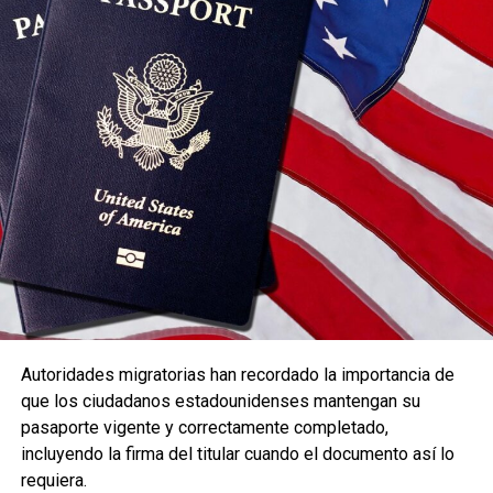
organizaciones humanitarias que trabajan por los derechos
Cada jornada desarrolla un tema bíblico específico:
de estas personas reclaman más medios para poder dar
respuesta a ese aumento de llegadas, además de que
Viernes – Mateo 5:3
siguen reclamando vías legales y seguras para evitar
El programa se centra en reconocer las necesidades
nuevas muertes en el mar.
espirituales y cómo estas contribuyen a una vida
verdaderamente feliz.
En la actualidad Canarias tiene bajo su tutela a
algo más
de 5.800 niños, niñas y adolescentes
y los 80 centros
Sábado – Hechos 20:35
de acogida que hay distribuidos por todas las islas
están
Las presentaciones destacan la felicidad que produce dar
saturados.
De hecho, el reparto de menores migrantes
a los demás y poner en práctica los principios bíblicos
sigue siendo materia de enfrentamiento político entre el
relacionados con la generosidad.
Gobierno y el Partido Popular, que a día de hoy siguen sin
Domingo – Mateo 13:16
alcanzar un acuerdo respecto a la reforma de la ley de
La jornada final enfatiza el valor de ver y oír las
extranjería. La última reunión entre el Ejecutivo, PP y los
Autoridades migratorias han recordado la importancia de
enseñanzas divinas y los beneficios que estas aportan a
presidentes de Canarias y Ceuta, que se celebró el
que los ciudadanos estadounidenses mantengan su
la vida de quienes las aplican.
pasado mes de diciembre, terminó sin una posición común
pasaporte vigente y correctamente completado,
sobre el reparto obligatorio de los menores migrantes.
incluyendo la firma del titular cuando el documento así lo
Durante los tres días, los asistentes podrán disfrutar de
requiera.
discursos basados en la Biblia, entrevistas, videos cortos
El Ejecutivo quiere
modificar el artículo 35
de dicha ley