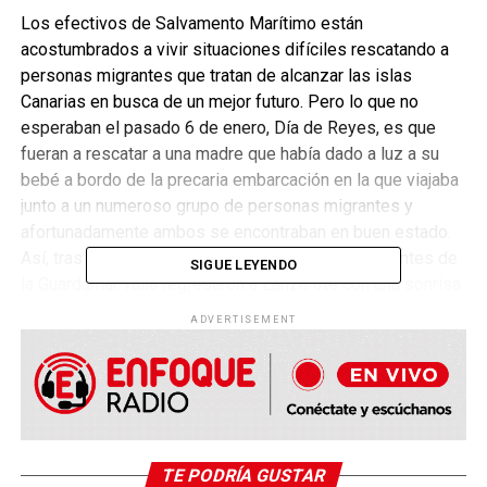
Los efectivos de Salvamento Marítimo están
acostumbrados a vivir situaciones difíciles rescatando a
personas migrantes que tratan de alcanzar las islas
Canarias en busca de un mejor futuro. Pero lo que no
esperaban el pasado 6 de enero, Día de Reyes, es que
fueran a rescatar a una madre que había dado a luz a su
bebé a bordo de la precaria embarcación en la que viajaba
junto a un numeroso grupo de personas migrantes y
afortunadamente ambos se encontraban en buen estado.
Así, tras unos días de trabajo sin pausa, los tripulantes de
SIGUE LEYENDO
la Guardamar Talía regresaron a Lanzarote con una sonrisa.
ADVERTISEMENT
Para casi todos en la Talía fue una vivencia nueva, pero no
para el patrón de la embarcación, Domingo Trujillo, un
veterano de Salvamento Marítimo en Canarias que ya lleva
tres partos. “Esta vez no tuve que cortar el cordón, no
como la última”, ha bromeado, en referencia al bebé al que
rescató en 2020 en Fuerteventura, según ha indicado en
TE PODRÍA GUSTAR