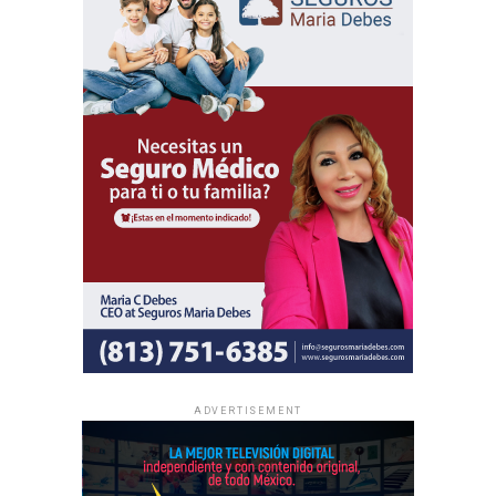
local y en oportunidades de intercambio de ánimo con
hermanos de distintas partes del mundo.
Al igual que las asambleas regionales, la entrada a todas
las asambleas internacionales es completamente gratuita
y no se realizan colectas de dinero.
La información oficial sobre fechas, lugares y el programa
completo de las Asambleas Regionales e Internacionales
está disponible en JW.ORG.
ADVERTISEMENT