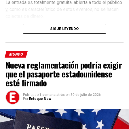
año con el mayor número de llegadas de migrantes
La entrada es totalmente gratuita, abierta a todo el público
de forma irregular de los últimos cinco años
y muy
y, como es característico de estos eventos, no se hacen
cerca de alcanzar el récord histórico de 2018, cuando se
colectas de dinero.
contabilizaron 64.298 entradas.
SIGUE LEYENDO
La ruta canaria también se ha convertido en la más
mortífera del mundo, al haber registrado un total de 10.457
muertes de migrantes, lo que supone una media de casi
30 al día y un incremento del 58% respecto al año anterior,
MUNDO
Nueva reglamentación podría exigir
según un reciente balance del colectivo Caminando
Fronteras.
que el pasaporte estadounidense
esté firmado
Más mujeres migrantes y
menores no acompañados
Publicado
1 semana atrás
on
30 de julio de 2026
Por
Enfoque Now
En este último tiempo no solo se ha incrementado la
presencia de mujeres migrantes que arriesgan su vida
tratando de llegar a las costas españolas, sino también la
Programa de los tres días
de los
menores no acompañados,
por lo que las