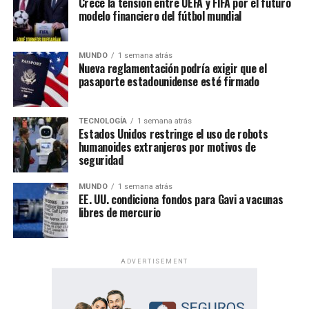
Crece la tensión entre UEFA y FIFA por el futuro
modelo financiero del fútbol mundial
Enfoque Now es una plataforma digital dedicada a conectar e
informar a la comunidad latina acerca de los acontecimientos
MUNDO
1 semana atrás
que suceden a nivel local e internacional.
Nueva reglamentación podría exigir que el
pasaporte estadounidense esté firmado
Un evento de alcance mundial
TECNOLOGÍA
1 semana atrás
Las Asambleas Regionales “Felices para siempre” se
Estados Unidos restringe el uso de robots
celebran en más de 230 países, mediante la organización
humanoides extranjeros por motivos de
de más de 6,000 asambleas presentadas en más de 500
seguridad
idiomas.
MUNDO
1 semana atrás
EE. UU. condiciona fondos para Gavi a vacunas
Por su parte, las Asambleas Internacionales ofrecerán el
libres de mercurio
programa en 36 idiomas, incluidos 11 lenguas de señas,
permitiendo que personas de diversas culturas e idiomas
participen de un mismo contenido bíblico.
ADVERTISEMENT
Además del programa espiritual, los delegados
internacionales participarán en actividades de predicación