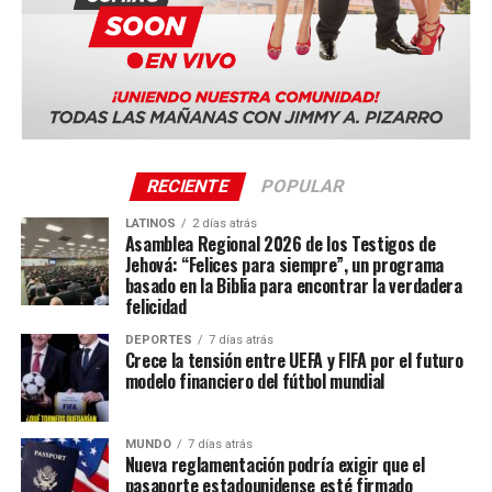
Quito, Ecuador
Sevilla, España
La serie mundial también incluye sedes en Costa Rica,
Portugal, Sudáfrica y Tailandia.
RECIENTE
POPULAR
LATINOS
2 días atrás
Asamblea Regional 2026 de los Testigos de
Jehová: “Felices para siempre”, un programa
basado en la Biblia para encontrar la verdadera
felicidad
DEPORTES
7 días atrás
Crece la tensión entre UEFA y FIFA por el futuro
modelo financiero del fútbol mundial
MUNDO
7 días atrás
Nueva reglamentación podría exigir que el
pasaporte estadounidense esté firmado