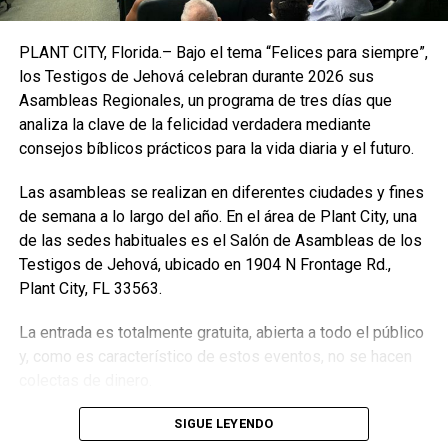
A bordo del Titán, los «intrépidos viajeros» podían
participar en expediciones que en total duraban ocho días,
PLANT CITY, Florida.– Bajo el tema “Felices para siempre”,
aunque la inmersión hasta el Titanic a
3.800 metros de
los Testigos de Jehová celebran durante 2026 sus
profundidad
duraba solo unas diez horas.
Asambleas Regionales, un programa de tres días que
analiza la clave de la felicidad verdadera mediante
«La inmersión no solo brindará una experiencia de viaje
consejos bíblicos prácticos para la vida diaria y el futuro.
emocionante y única, sino que también ayudará a la
comunidad científica a aprender más sobre el naufragio y
Las asambleas se realizan en diferentes ciudades y fines
el océano profundo», apunta la web sobre esta expedición,
de semana a lo largo del año. En el área de Plant City, una
cuyo precio comienza en los
250.000 dólares
por
de las sedes habituales es el Salón de Asambleas de los
persona.
Testigos de Jehová, ubicado en 1904 N Frontage Rd.,
Plant City, FL 33563.
Además del desaparecido Titán, que podía sumergirse
hasta 4.000 metros de profundidad, la empresa es dueña
La entrada es totalmente gratuita, abierta a todo el público
del sumergible
Cyclops 1
, que puede transportar hasta a
y, como es característico de estos eventos, no se hacen
cinco personas a profundidades de 500 metros.
colectas de dinero.
El Titán era el único sumergible de fibra de carbono del
SIGUE LEYENDO
mundo capaz de sumergir a cinco personas a 4.000