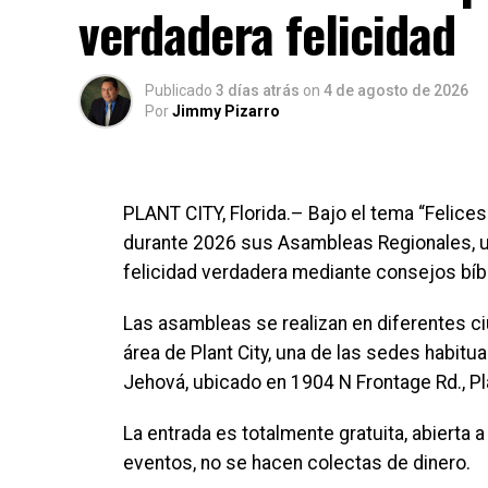
verdadera felicidad
Publicado
3 días atrás
on
4 de agosto de 2026
Por
Jimmy Pizarro
PLANT CITY, Florida.– Bajo el tema “Felice
durante 2026 sus Asambleas Regionales, un 
felicidad verdadera mediante consejos bíblic
Las asambleas se realizan en diferentes ciu
área de Plant City, una de las sedes habit
Jehová, ubicado en 1904 N Frontage Rd., Pla
La entrada es totalmente gratuita, abierta 
eventos, no se hacen colectas de dinero.