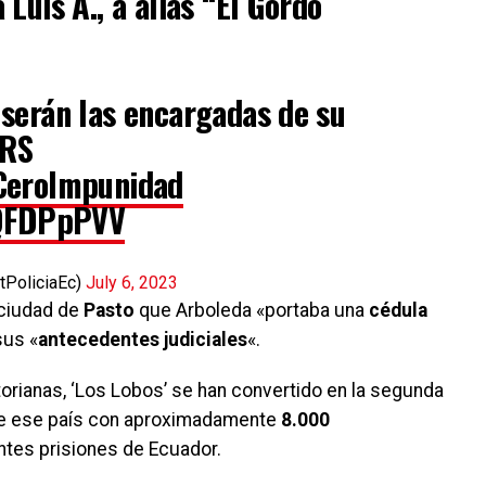
a Luis A., a alias “El Gordo
serán las encargadas de su
CRS
CeroImpunidad
lQFDPpPVV
tPoliciaEc)
July 6, 2023
 ciudad de
Pasto
que Arboleda «portaba una
cédula
sus «
antecedentes judiciales
«.
orianas, ‘Los Lobos’ se han convertido en la segunda
de ese país con aproximadamente
8.000
entes prisiones de Ecuador.