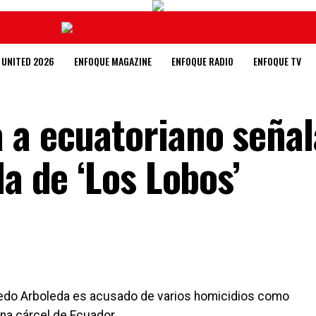
 UNITED 2026
ENFOQUE MAGAZINE
ENFOQUE RADIO
ENFOQUE TV
 a ecuatoriano seña
la de ‘Los Lobos’
redo Arboleda es acusado de varios homicidios como
na cárcel de Ecuador.