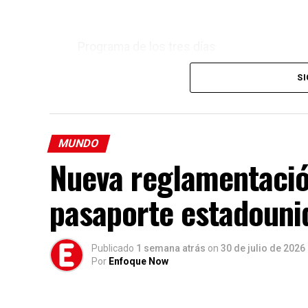
Programa de los tres días
Cada jornada desarrolla un tema bíblico es
SI
Viernes – Mateo 5:3
El programa se centra en reconocer las ne
MUNDO
una vida verdaderamente feliz.
Nueva reglamentación
Sábado – Hechos 20:35
pasaporte estadouni
Las presentaciones destacan la felicidad q
principios bíblicos relacionados con la gen
Publicado
1 semana atrás
on
30 de julio de 2026
Domingo – Mateo 13:16
Por
Enfoque Now
La jornada final enfatiza el valor de ver y 
aportan a la vida de quienes las aplican.