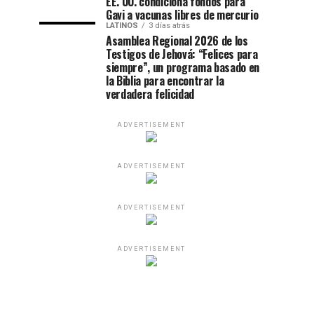
EE. UU. condiciona fondos para
Gavi a vacunas libres de mercurio
LATINOS
3 días atrás
Asamblea Regional 2026 de los
Testigos de Jehová: “Felices para
siempre”, un programa basado en
la Biblia para encontrar la
verdadera felicidad
ADVERTISEMENT
ADVERTISEMENT
ADVERTISEMENT
ADVERTISEMENT