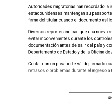
Durante los tres días, los asistentes podrá
Autoridades migratorias han recordado la 
entrevistas, videos cortos y consejos prá
estadounidenses mantengan su pasaporte v
diaria.
firma del titular cuando el documento así lo
Las fechas, horarios y sedes de cada asam
Diversos reportes indican que una nueva re
Buscador de Asambleas Regionales disponib
evitar inconvenientes durante los controle
encuentra el programa completo del event
documentación antes de salir del país y co
Departamento de Estado y de la Oficina de 
Asambleas Internacionales reunirán deleg
Contar con un pasaporte válido, firmado c
Como parte del programa mundial de 2026,
retrasos o problemas durante el ingreso a
Asambleas Internacionales, distribuidas e
un mismo programa basado en la Biblia bajo
Entre las ciudades anfitrionas confirmadas
SI
Duala, Camerún