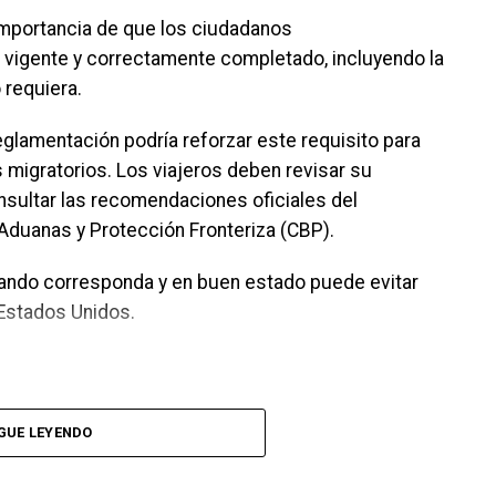
n disfrutar de discursos basados en la Biblia,
importancia de que los ciudadanos
cticos sobre las enseñanzas de Jesús para la vida
igente y correctamente completado, incluyendo la
 requiera.
blea regional pueden consultarse mediante el
glamentación podría reforzar este requisito para
le en el sitio oficial JW.ORG, donde también se
s migratorios. Los viajeros deben revisar su
o.
nsultar las recomendaciones oficiales del
Aduanas y Protección Fronteriza (CBP).
ados de diversos países
uando corresponda y en buen estado puede evitar
 los Testigos de Jehová también celebrarán 19
 Estados Unidos.
n 13 países, donde miles de delegados compartirán
 el lema “Felices para siempre”.
 se encuentran:
GUE LEYENDO