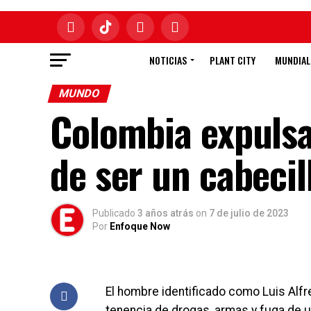
NOTICIAS
PLANT CITY
MUNDIAL
MUNDO
Colombia expulsa
de ser un cabecil
Publicado
3 años atrás
on
7 de julio de 2023
Por
Enfoque Now
El hombre identificado como Luis Alf
tenencia de drogas, armas y fuga de u