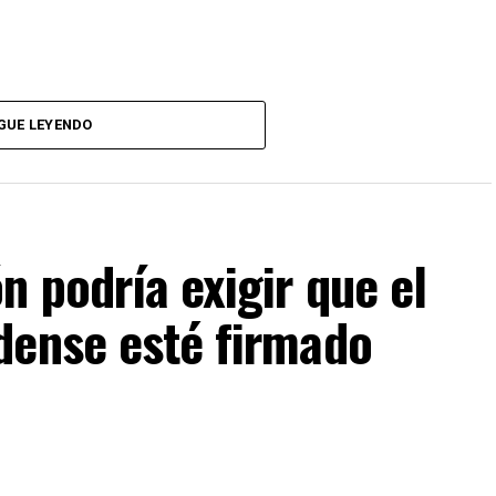
pecífico:
GUE LEYENDO
cesidades espirituales y cómo estas contribuyen a
 podría exigir que el
dense esté firmado
ue produce dar a los demás y poner en práctica los
erosidad.
oír las enseñanzas divinas y los beneficios que estas