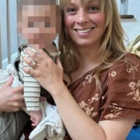
Desde el inicio,
Scull evitó el intercambio cuerpo a
cuerpo,
apostando por una estrategia defensiva que
dificultó el avance del jalisciense. Aunque en el cuarto
round Canelo logró llevar al cubano contra las cuerdas y
aumentar la presión, el nacido en Matanzas supo resistir.
En los asaltos finales, con la pelea ya inclinada a favor de
Álvarez en las tarjetas,
el mexicano intentó cerrarla de
forma contundente
, pero Scull mostró resistencia y
evitó caer.
TEMAS RELACIONADOS:
HOME
VER SIGUIENTE
Shakira, Bad Bunny y más latinos brillaron en la Met
Gala 2025
NO TE PIERDAS