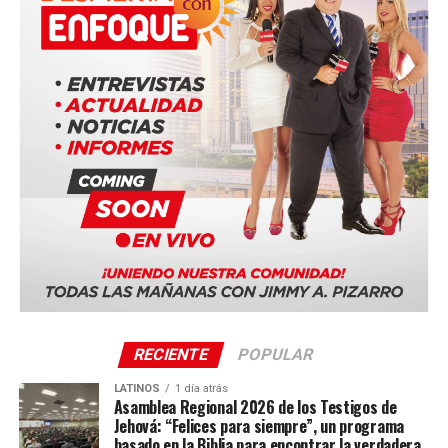
educativas relacionadas con la innovación y la aviación,
consolidándose como uno de los eventos tecnológicos
más importantes de Europa en 2026.
Tags: #Portugal #Drones #RécordGuinness #Tecnología
#Innovación #AirInvictus #Europa #EnfoqueNow
RECIENTE
POPULAR
LATINOS
1 día atrás
Asamblea Regional 2026 de los Testigos de
Jehová: “Felices para siempre”, un programa
basado en la Biblia para encontrar la verdadera