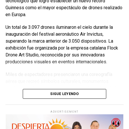
tecnológico que logró establecer un nuevo récord
Guinness como el mayor espectáculo de drones realizado
en Europa.
Un total de 3.097 drones iluminaron el cielo durante la
inauguración del festival aeronáutico Air Invictus,
superando la marca anterior de 3.050 dispositivos. La
exhibición fue organizada por la empresa catalana Flock
Drone Art Studio, reconocida por sus innovadoras
producciones visuales en eventos internacionales.
Miles de espectadores presenciaron una coreografía
aérea que recreó símbolos culturales, monumentos
históricos y elementos representativos de la identidad
SIGUE LEYENDO
portuguesa. La precisión y sincronización de las figuras
proyectadas demostraron el enorme potencial de esta
tecnología para el entretenimiento y la creación artística.
ADVERTISEMENT
Además del espectáculo de drones, el festival incluyó
exhibiciones aéreas con aeronaves militares y actividades