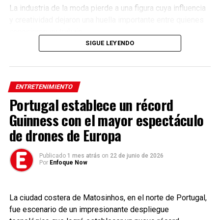
La industria de la moda pierde a una figura cuya influencia
y creatividad dejaron una huella importante entre quienes
conocieron su trabajo.
SIGUE LEYENDO
Tags:
MaryKateGolding #Moda #Diseño #Farándula #Entretenimiento
#Noticias #MundoDeLaModa #Luto #EnfoqueNow
ENTRETENIMIENTO
Portugal establece un récord
Guinness con el mayor espectáculo
de drones de Europa
Publicado
1 mes atrás
on
22 de junio de 2026
Por
Enfoque Now
La ciudad costera de Matosinhos, en el norte de Portugal,
fue escenario de un impresionante despliegue