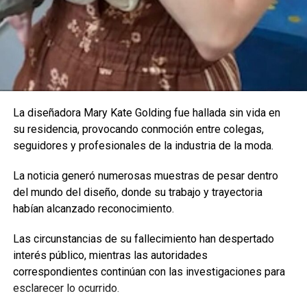
Promotor de Menudo demanda a NBC por 500 millones
de dólares por documental sobre los hermanos
Menéndez
Enfoque Now
La diseñadora Mary Kate Golding fue hallada sin vida en
su residencia, provocando conmoción entre colegas,
Enfoque Now es una plataforma digital dedicada a conectar e
informar a la comunidad latina acerca de los acontecimientos
seguidores y profesionales de la industria de la moda.
que suceden a nivel local e internacional.
La noticia generó numerosas muestras de pesar dentro
del mundo del diseño, donde su trabajo y trayectoria
habían alcanzado reconocimiento.
Las circunstancias de su fallecimiento han despertado
interés público, mientras las autoridades
correspondientes continúan con las investigaciones para
esclarecer lo ocurrido.