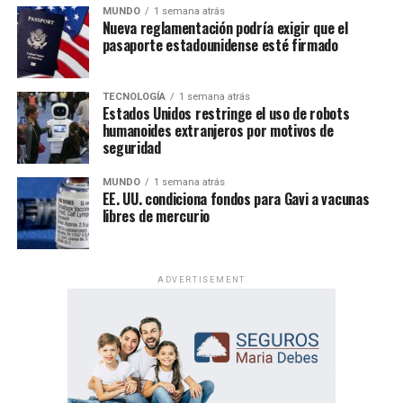
MUNDO
1 semana atrás
Nueva reglamentación podría exigir que el
pasaporte estadounidense esté firmado
Un evento de alcance mundial
TECNOLOGÍA
1 semana atrás
Las Asambleas Regionales “Felices para siempre” se
Estados Unidos restringe el uso de robots
celebran en más de 230 países, mediante la organización
humanoides extranjeros por motivos de
de más de 6,000 asambleas presentadas en más de 500
seguridad
idiomas.
MUNDO
1 semana atrás
EE. UU. condiciona fondos para Gavi a vacunas
Por su parte, las Asambleas Internacionales ofrecerán el
libres de mercurio
programa en 36 idiomas, incluidos 11 lenguas de señas,
permitiendo que personas de diversas culturas e idiomas
participen de un mismo contenido bíblico.
ADVERTISEMENT
Además del programa espiritual, los delegados
internacionales participarán en actividades de predicación
local y en oportunidades de intercambio de ánimo con
hermanos de distintas partes del mundo.