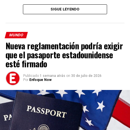
SIGUE LEYENDO
MUNDO
Nueva reglamentación podría exigir
que el pasaporte estadounidense
esté firmado
Publicado
1 semana atrás
on
30 de julio de 2026
Por
Enfoque Now
Programa de los tres días
Cada jornada desarrolla un tema bíblico específico: