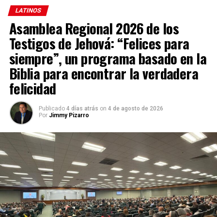
VER SIGUIENTE
LATINOS
Nicolás Maduro refuta a Unión Europea que pidió
Asamblea Regional 2026 de los
revisión de elecciones en Venezuela
Testigos de Jehová: “Felices para
NO TE PIERDAS
siempre”, un programa basado en la
Maduro amenaza a EE. UU.: le daría bloques petroleros
en Venezuela al grupo Brics
Biblia para encontrar la verdadera
felicidad
Enfoque Now
Publicado
4 días atrás
on
4 de agosto de 2026
Por
Jimmy Pizarro
Enfoque Now es una plataforma digital dedicada a conectar e
informar a la comunidad latina acerca de los acontecimientos
que suceden a nivel local e internacional.