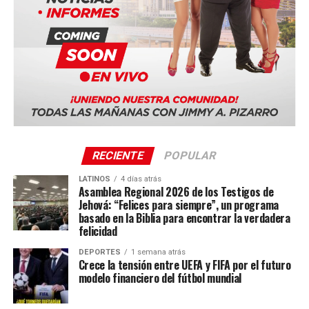
Ciudad de Panamá, Panamá (Panama Convention
Center)
Quito, Ecuador
Sevilla, España
La serie mundial también incluye sedes en Costa Rica,
Portugal, Sudáfrica y Tailandia.
RECIENTE
POPULAR
LATINOS
4 días atrás
Asamblea Regional 2026 de los Testigos de
Jehová: “Felices para siempre”, un programa
basado en la Biblia para encontrar la verdadera
felicidad
DEPORTES
1 semana atrás
Crece la tensión entre UEFA y FIFA por el futuro
modelo financiero del fútbol mundial