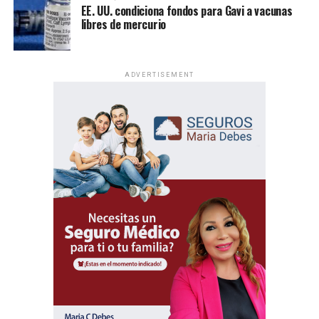
EE. UU. condiciona fondos para Gavi a vacunas
libres de mercurio
ADVERTISEMENT
TikTok, los usuarios de la aplicación y muchos reportes
que los apoyan instan a la corte a aplicar el escrutinio
estricto para anular la ley.
Un evento de alcance mundial
Pero el gobierno demócrata y algunos de sus partidarios
citan restricciones sobre la propiedad extranjera de
Las Asambleas Regionales “Felices para siempre” se
estaciones de radio y otros sectores de la economía para
celebran en más de 230 países, mediante la organización
justificar el esfuerzo por contrarrestar la influencia china
de más de 6,000 asambleas presentadas en más de 500
en la prohibición de TikTok.
idiomas.
Se podría tomar una decisión en cuestión de días.
Por su parte, las Asambleas Internacionales ofrecerán el
programa en 36 idiomas, incluidos 11 lenguas de señas,
(con información de AP)
permitiendo que personas de diversas culturas e idiomas