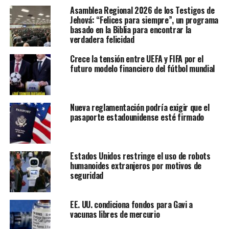
muy inusual de influir en un caso.
Asamblea Regional 2026 de los Testigos de
Jehová: “Felices para siempre”, un programa
basado en la Biblia para encontrar la
TikTok y ByteDance, con sede en China, así como
verdadera felicidad
creadores de contenido y usuarios, argumentan que la ley
representa una grave violación de las garantías de libertad
Crece la tensión entre UEFA y FIFA por el
de expresión establecidas en la Constitución.
futuro modelo financiero del fútbol mundial
“Raramente, si es que alguna vez, la corte ha confrontado
un caso de libertad de expresión que importe a tantas
Nueva reglamentación podría exigir que el
personas”, escribieron los abogados de los usuarios y
pasaporte estadounidense esté firmado
creadores de contenido.
Los creadores de contenido
esperan ansiosamente una decisión que podría
trastocar sus medios de vida y están considerando
Estados Unidos restringe el uso de robots
otras plataformas.
humanoides extranjeros por motivos de
seguridad
El caso representa otro ejemplo de la intervención de la
corte para dictaminar sobre un medio con el cual los
EE. UU. condiciona fondos para Gavi a
jueces han reconocido tener
poca familiaridad o
vacunas libres de mercurio
experiencia
, aunque a menudo opinan sobre cuestiones