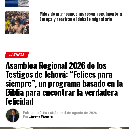
importantes que involucran restricciones al discurso.
Miles de marroquíes ingresan ilegalmente a
Europa y reavivan el debate migratorio
LATINOS
Asamblea Regional 2026 de los
Testigos de Jehová: “Felices para
siempre”, un programa basado en la
Biblia para encontrar la verdadera
La administración de Biden, defendiendo la ley que el
felicidad
presidente Joe Biden firmó en abril después que fue
aprobada por amplias mayorías bipartidistas en el
Publicado
2 días atrás
on
4 de agosto de 2026
Congreso, sostiene que
“nadie puede disputar
Por
Jimmy Pizarro
seriamente que el control de TikTok por parte de