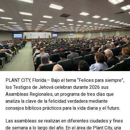
ByteDance (China) representa una grave amenaza
para la seguridad nacional”.
Los funcionarios dicen que las autoridades chinas pueden
obligar a ByteDance a entregar información sobre los
patrocinadores estadounidenses de TikTok o usar la
plataforma para difundir o suprimir información.
Pero
el gobierno “admite que no tiene pruebas de que
China haya intentado hacerlo”
, le dijo TikTok a los
jueces, agregando que los límites al discurso no deberían
sostenerse cuando se derivan de temores que se basan
PLANT CITY, Florida.– Bajo el tema “Felices para siempre”,
en riesgos futuros.
los Testigos de Jehová celebran durante 2026 sus
Asambleas Regionales, un programa de tres días que
En diciembre, un panel de tres jueces de apelación, dos
analiza la clave de la felicidad verdadera mediante
nombrados por republicanos y uno por un demócrata,
consejos bíblicos prácticos para la vida diaria y el futuro.
ratificó unánimemente la ley y rechazó las reclamaciones
de libertad de expresión de la Primera Enmienda.
Las asambleas se realizan en diferentes ciudades y fines
de semana a lo largo del año. En el área de Plant City, una
Agregando tensión, la corte está escuchando argumentos