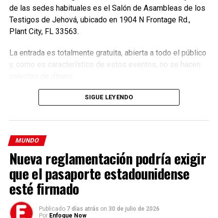
de las sedes habituales es el Salón de Asambleas de los
justo nueve días antes de que la ley deba entrar en vigor y
Testigos de Jehová, ubicado en 1904 N Frontage Rd.,
10 días antes de que una nueva administración asuma el
Plant City, FL 33563.
cargo.
La entrada es totalmente gratuita, abierta a todo el público
En un lenguaje típicamente visto en un anuncio de campaña
y, como es característico de estos eventos, no se hacen
más que en un informe legal,
los abogados de Trump
colectas de dinero.
han pedido a la corte que impida temporalmente que
la prohibición de TikTok entre en vigor pero se
SIGUE LEYENDO
abstengan de una resolución definitiva.
MUNDO
Nueva reglamentación podría exigir
que el pasaporte estadounidense
esté firmado
Publicado
7 días atrás
on
30 de julio de 2026
Por
Enfoque Now