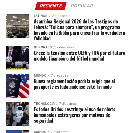
severas de la ley.
Biblia bajo el lema “Felices para siempre”.
RECIENTE
POPULAR
Sin embargo, también señalaron que un cierre de tan solo
LATINOS
2 días atrás
Entre las ciudades anfitrionas confirmadas se encuentran:
Asamblea Regional 2026 de los Testigos de
un mes causará que TikTok pierda aproximadamente un
Jehová: “Felices para siempre”, un programa
tercio de sus usuarios diarios en Estados Unidos y
basado en la Biblia para encontrar la verdadera
Duala, Camerún
significativos ingresos publicitarios.
felicidad
Bucarest, Rumania
DEPORTES
7 días atrás
Al tiempo que pondera el caso, la corte tendrá que decidir
Crece la tensión entre UEFA y FIFA por el futuro
Ciudad de Panamá, Panamá (Panama Convention
qué nivel de revisión aplica a la ley. Bajo la revisión más
modelo financiero del fútbol mundial
Center)
exhaustiva, el escrutinio estricto, las leyes casi siempre
Quito, Ecuador
fallan. No obstante, dos jueces de la corte de apelaciones
MUNDO
7 días atrás
que ratificó la ley dijeron que sería la inusual excepción
Sevilla, España
Nueva reglamentación podría exigir que el
que podría resistir el escrutinio estricto.
pasaporte estadounidense esté firmado
La serie mundial también incluye sedes en Costa Rica,
Portugal, Sudáfrica y Tailandia.
TECNOLOGÍA
7 días atrás
Estados Unidos restringe el uso de robots
humanoides extranjeros por motivos de
seguridad
MUNDO
7 días atrás