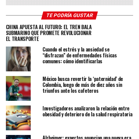
TE PODRÍA GUSTAR
CHINA APUESTA AL FUTURO: EL TREN BALA
SUBMARINO QUE PROMETE REVOLUCIONAR
Según detalló Univisión, DeFillipo reveló que ya se
EL TRANSPORTE
comunicó con los consulados de Perú, Colombia y
Cuando el estrés y la ansiedad se
Honduras para que avisen a sus ciudadanos que pueden
“disfrazan” de enfermedades físicas
vacunarse en North Miami Beach y “ que nadie les quitarán
comunes: cómo identificarlas
su visa de turistas”.
México busca revertir la ‘paternidad’ de
“En North Miami Beach es posible tener la inyección de
Colombia, luego de más de diez años sin
Pfizer gratis. Así lo hemos estado haciendo y hemos
triunfos ante los cafeteros
tenido miles y miles de personas que han venido por
nuestra puerta”, afirmó en una entrevista en Facebook con
Investigadores analizaron la relación entre
Andrés Julián, el ex alcalde de Rionegro, en Colombia, y la
obesidad y deterioro de la salud respiratoria
periodista Lina Cuartas.
“Los turistas solo necesitan su pasaporte y la dirección
Alzheimer: expertos anuncian una nueva era
del hotel o consulado para vacunarse”, explicó el alcalde. Y