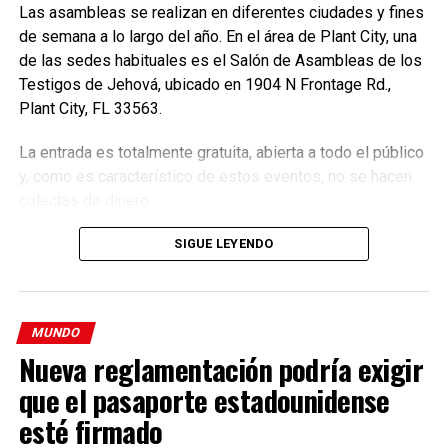
Las asambleas se realizan en diferentes ciudades y fines
laboratory background
de semana a lo largo del año. En el área de Plant City, una
de las sedes habituales es el Salón de Asambleas de los
El consulado de Honduras fue el primero en reaccionar
Testigos de Jehová, ubicado en 1904 N Frontage Rd.,
“Gracias al Mayor Anthony Defilipo por su ayuda”, escribió
Plant City, FL 33563.
en su cuenta de Twitter con los detalles de dónde, cómo y
con qué documentos, sus ciudadanos hondureños pueden
La entrada es totalmente gratuita, abierta a todo el público
vacunarce en North Miami Beach.
y, como es característico de estos eventos, no se hacen
colectas de dinero.
Según los datos oficiales de los CDC, en Florida ya se
administraron 14.462.795 dosis de vacunas. La cifra total
SIGUE LEYENDO
del país es aún más impresionante: 228.661.408 fueron
inoculadas. De ellas, 139.978.480 tienen al menos una
dosis y 94.772.329 ya están completamente vacunados.
MUNDO
A diferencia de lo que sucede en los países
Nueva reglamentación podría exigir
latinoamericanos, la procedencia de la mayoría de los
que el pasaporte estadounidense
turistas que viaja a EEUU en busca de una inyección, el
81,5% de los adultos mayores ya tiene al menos una dosis
esté firmado
y el 67,5 ya tiene las dos.