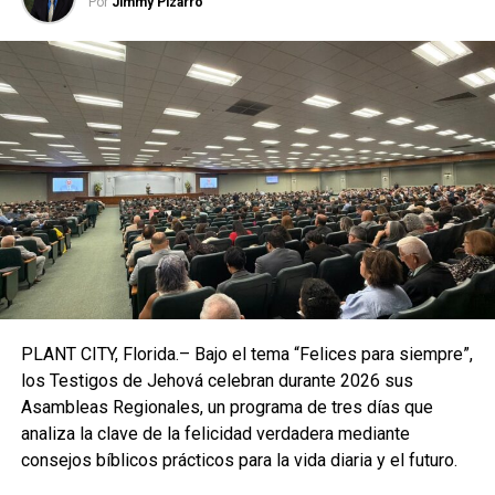
Por
Jimmy Pizarro
la Universidad Nacional Autónoma de México (UNAM). El
especialista aseguró que se espera que en unos meses
este fenómeno se replique en México, pues los países
centroamericanos y caribeños por su situación de
pobreza, serán de los últimos en acceder a vacunas.
PLANT CITY, Florida.– Bajo el tema “Felices para siempre”,
los Testigos de Jehová celebran durante 2026 sus
Asambleas Regionales, un programa de tres días que
analiza la clave de la felicidad verdadera mediante
consejos bíblicos prácticos para la vida diaria y el futuro.
Vaccine vial dose with needle syringe, medical concept vaccination in