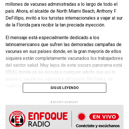
millones de vacunas administradas a lo largo de todo el
país. Ahora, el alcalde de North Miami Beach, Anthony F.
DeFillipo, invitó a los turistas internacionales a viajar al sur
de la Florida para recibir la tan preciada inyección.
El mensaje está especialmente dedicado a los
latinoamericanos que sufren las demoradas campañas de
vacunas en sus países donde, en la gran mayoría de ellos
siquiera están completamente vacunados los trabajadores
del sector salud. Muy lejos de este oscuro panorama está
EEUU, donde ya se inocula a cualquier adulto que así lo
desee y, según los vaticinios del propio Bill Gates, en
cuatro meses tendrán un exceso claro de dosis.
SIGUE LEYENDO
ADVERTISEMENT