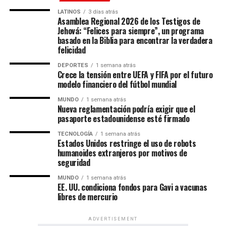
informar a la comunidad latina acerca de los acontecimientos
LATINOS
3 días atrás
que suceden a nivel local e internacional.
Asamblea Regional 2026 de los Testigos de
Jehová: “Felices para siempre”, un programa
basado en la Biblia para encontrar la verdadera
felicidad
DEPORTES
1 semana atrás
Crece la tensión entre UEFA y FIFA por el futuro
modelo financiero del fútbol mundial
MUNDO
1 semana atrás
Nueva reglamentación podría exigir que el
pasaporte estadounidense esté firmado
TECNOLOGÍA
1 semana atrás
Un evento de alcance mundial
Estados Unidos restringe el uso de robots
humanoides extranjeros por motivos de
seguridad
Las Asambleas Regionales “Felices para siempre” se
celebran en más de 230 países, mediante la organización
MUNDO
1 semana atrás
EE. UU. condiciona fondos para Gavi a vacunas
de más de 6,000 asambleas presentadas en más de 500
libres de mercurio
idiomas.
ADVERTISEMENT
Por su parte, las Asambleas Internacionales ofrecerán el