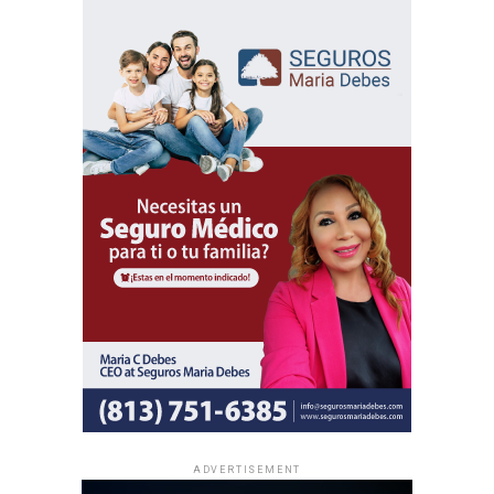
programa en 36 idiomas, incluidos 11 lenguas de señas,
permitiendo que personas de diversas culturas e idiomas
participen de un mismo contenido bíblico.
Además del programa espiritual, los delegados
internacionales participarán en actividades de predicación
local y en oportunidades de intercambio de ánimo con
hermanos de distintas partes del mundo.
Al igual que las asambleas regionales, la entrada a todas
las asambleas internacionales es completamente gratuita
y no se realizan colectas de dinero.
La información oficial sobre fechas, lugares y el programa
completo de las Asambleas Regionales e Internacionales
está disponible en JW.ORG.
ADVERTISEMENT