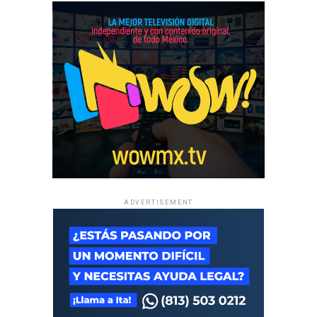
A partir de ese momento,
Russo se convirtió en uno de
“los grandes capos”.
Ayer cayó por un delito “menor”
para sus estándares. Sus abogados seguramente ya están
preparando “alguna magia” para que no pase mucho
tiempo encarcelado. De todos modos, lo más probable es
que siga dando las grandes directivas desde allí.
De
jubilarse, ni se habla
.
Conecta con Enfoque Now en todas nuestras Redes
Sociales:
ADVERTISEMENT
Instagram :
@EnfoqueNow
Facebook:
@EnfoqueNow
Twitter:
@EnfoqueNow
Youtube:
@EnfoqueNow
Encuentra más notas como esta aquí:
MUNDO