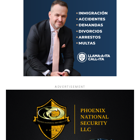
TEMAS RELACIONADOS:
CAPO
COLOMBO
CONSIGLIERI
MAFIE
MUNDO
NUEVA YORK
USA
VER SIGUIENTE
Qué son los “olores COVID”, esos aromas raros después
del contagio
NO TE PIERDAS
Mujer que ganó USD 37 millones en la lotería confesó
que el dinero le arruinó la vida
ADVERTISEMENT
Enfoque Now
Enfoque Now es una plataforma digital dedicada a conectar e
informar a la comunidad latina acerca de los acontecimientos
que suceden a nivel local e internacional.