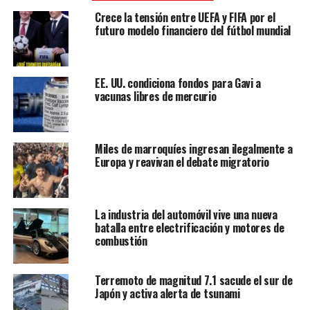
Crece la tensión entre UEFA y FIFA por el
futuro modelo financiero del fútbol mundial
EE. UU. condiciona fondos para Gavi a
vacunas libres de mercurio
Miles de marroquíes ingresan ilegalmente a
Europa y reavivan el debate migratorio
La industria del automóvil vive una nueva
batalla entre electrificación y motores de
combustión
“Mush” Russo era intocable.
Hasta ayer, cuando el fiscal
general de Nueva York lo mandó a arrestar junto a otras 13
personas -incluida
“toda la administración de la familia
Terremoto de magnitud 7.1 sacude el sur de
Japón y activa alerta de tsunami
del crimen organizado Colombo”
– en relación con