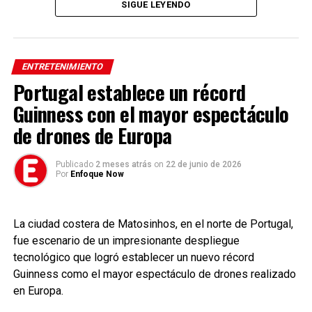
SIGUE LEYENDO
Tags:
MaryKateGolding #Moda #Diseño #Farándula #Entretenimiento
#Noticias #MundoDeLaModa #Luto #EnfoqueNow
ENTRETENIMIENTO
Portugal establece un récord
Guinness con el mayor espectáculo
de drones de Europa
Publicado
2 meses atrás
on
22 de junio de 2026
Por
Enfoque Now
La ciudad costera de Matosinhos, en el norte de Portugal,
fue escenario de un impresionante despliegue
tecnológico que logró establecer un nuevo récord
Guinness como el mayor espectáculo de drones realizado
en Europa.