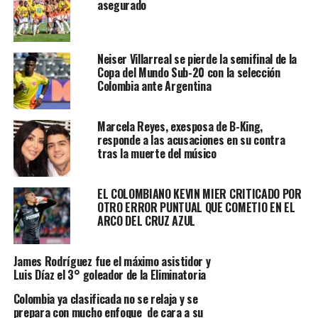
asegurado
somos aquí y ahora, sin disfrazarnos de nada. Yo creo
Bogotá que ustedes merecen ser celebrados, porque no
hay nadie como ustedes”, seguido de unos aplausos que
el mismo
Camilo
hizo hacia el micrófono, el cual colocó
Neiser Villarreal se pierde la semifinal de la
Copa del Mundo Sub-20 con la selección
entre sus piernas.
Colombia ante Argentina
Camilo es auténtico, y busca lo mismo para sus
seguidores
Marcela Reyes, exesposa de B-King,
responde a las acusaciones en su contra
tras la muerte del músico
Francamente,
Camilo
parece un artesano. Su imagen está
perfectamente trabajada como para no pasar
desapercibido. Huye del típico estereotipo de artista,
EL COLOMBIANO KEVIN MIER CRITICADO POR
diferenciándose de todo aquel que pueda ser
OTRO ERROR PUNTUAL QUE COMETIO EN EL
ARCO DEL CRUZ AZUL
competencia. Un bigote inusual a día de hoy, vestimenta,
collares, pulseras y tatuajes, definen a una estrella poco
convencional. Por otro lado, como toda tribu, debe tener un
James Rodríguez fue el máximo asistidor y
símbolo.
Luis Díaz el 3° goleador de la Eliminatoria
Colombia ya clasificada no se relaja y se
En este caso, dos manos entrelazadas que recuerdan a
prepara con mucho enfoque de cara a su