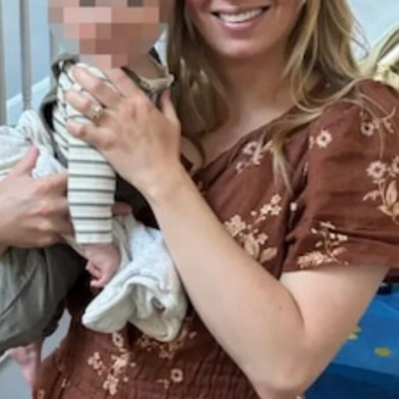
de igual a igual, de “tú a tú” como se dice. Ni se muestra ni
se cree superior a sus seguidores. Para ello, se apoya en
los nuevos canales de comunicación emergentes.
No hay
red social
que no domine. Busca constantemente
la viralidad y se expone ante la audiencia tal y como es. La
sencillez, autenticidad y humildad destaca frente a la
prepotencia, superioridad y arrogancia de otros artistas
mundiales.
TEMAS RELACIONADOS:
AHORA
AQUÍ
CAMILO
CELEBREN
COLOMBIA
DISFRAZARSE
NADA
PERSONA
REFLEXIÓN
VIDA
VER SIGUIENTE
Taylor Swift festeja los 33 años en el mejor momento de
su carrera
NO TE PIERDAS