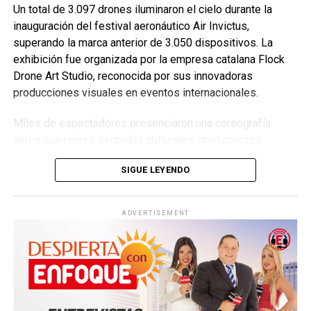
Un total de 3.097 drones iluminaron el cielo durante la
inauguración del festival aeronáutico Air Invictus,
superando la marca anterior de 3.050 dispositivos. La
exhibición fue organizada por la empresa catalana Flock
Drone Art Studio, reconocida por sus innovadoras
producciones visuales en eventos internacionales.
Miles de espectadores presenciaron una coreografía
aérea que recreó símbolos culturales, monumentos
históricos y elementos representativos de la identidad
SIGUE LEYENDO
portuguesa. La precisión y sincronización de las figuras
proyectadas demostraron el enorme potencial de esta
tecnología para el entretenimiento y la creación artística.
ADVERTISEMENT
Además del espectáculo de drones, el festival incluyó
exhibiciones aéreas con aeronaves militares y actividades
educativas relacionadas con la innovación y la aviación,
consolidándose como uno de los eventos tecnológicos
más importantes de Europa en 2026.