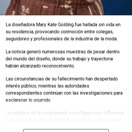
Revelaron que la causa de muerte de la actriz Kirstie
Alley fue un fulminante cáncer de colon
La diseñadora Mary Kate Golding fue hallada sin vida en
Enfoque Now
su residencia, provocando conmoción entre colegas,
seguidores y profesionales de la industria de la moda.
Enfoque Now es una plataforma digital dedicada a conectar e
La noticia generó numerosas muestras de pesar dentro
informar a la comunidad latina acerca de los acontecimientos
que suceden a nivel local e internacional.
del mundo del diseño, donde su trabajo y trayectoria
habían alcanzado reconocimiento.
Las circunstancias de su fallecimiento han despertado
interés público, mientras las autoridades
correspondientes continúan con las investigaciones para
esclarecer lo ocurrido.
La industria de la moda pierde a una figura cuya influencia
y creatividad dejaron una huella importante entre quienes
conocieron su trabajo.