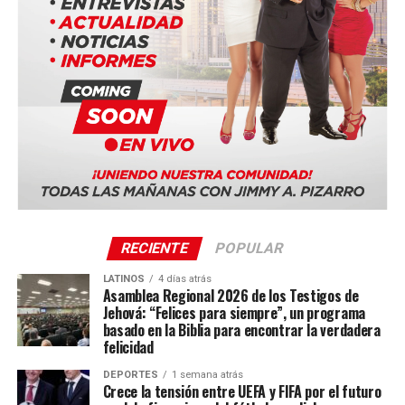
Tags: #Portugal #Drones #RécordGuinness #Tecnología
#Innovación #AirInvictus #Europa #EnfoqueNow
RECIENTE
POPULAR
LATINOS
4 días atrás
Asamblea Regional 2026 de los Testigos de
Jehová: “Felices para siempre”, un programa
basado en la Biblia para encontrar la verdadera
felicidad
DEPORTES
1 semana atrás
Crece la tensión entre UEFA y FIFA por el futuro