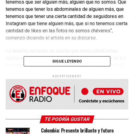
tenemos que ser alguien más, alguien que no somos. Que
tenemos que tener los abdominales de alguien más, que
tenemos que tener una cierta cantidad de seguidores en
Instagram que tiene alguien más, que si no tenemos cierta
cantidad de likes en las fotos no somos chéveres“,
comenzó diciendo el artista en su discurso.
Lo anterior, teniendo en cuenta que estas plataformas
digitales muestran una “perfección” en los cuerpos de los
SIGUE LEYENDO
modelos o el cutis de los
influencers
sin ningún tipo de
espinilla, el cantante siempre se ha mostrado de la forma
ADVERTISEMENT
más sencilla posible junto a su esposa Evaluna, y quiso
transmitir a sus seguidores que puedan ser ellos mismos,
que se amen y no se preocupen por la
vida “falsa”
que
muchas personas tienen en redes sociales.
“Y se nos pasa la vida tratando de ser una persona que no
TE PODRÍA GUSTAR
somos, y que probablemente no vamos a ser nunca. Y
perdemos la oportunidad de celebrar la persona que
Colombia: Presente brillante y futuro